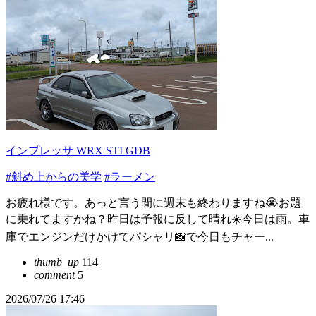
インプレッサ WRX STI GDB
#斜め上からの美学
#ラーメン
お疲れ様です。あっと言う間に週末も終わりますね😭お題
に乗れてますかね？昨日は予報に反して晴れ☀️今日は雨。車
庫でエンジンだけかけてパシャリ📸で今日もチャー...
thumb_up
114
comment
5
2026/07/26 17:46