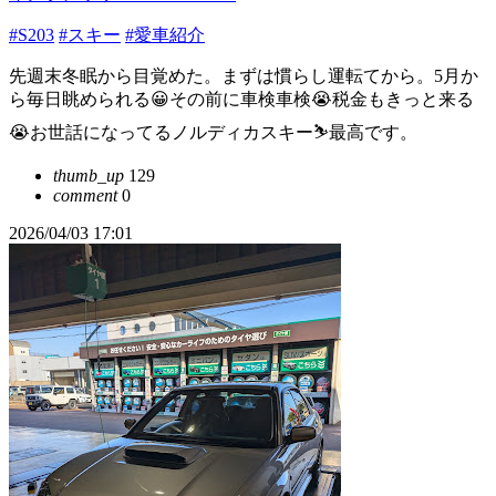
#S203
#スキー
#愛車紹介
先週末冬眠から目覚めた。まずは慣らし運転てから。5月か
ら毎日眺められる😀その前に車検車検😭税金もきっと来る
😭お世話になってるノルディカスキー⛷️最高です。
thumb_up
129
comment
0
2026/04/03 17:01