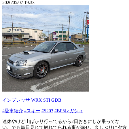
2026/05/07 19:33
インプレッサ WRX STI GDB
#愛車紹介
#スキー
#S203
#BP5レガシィ
連休やけど山ばかり行ってるから2日おきにしか乗ってな
い。でも毎日見れて触れてられる事が幸せ。久しぶりに夕方