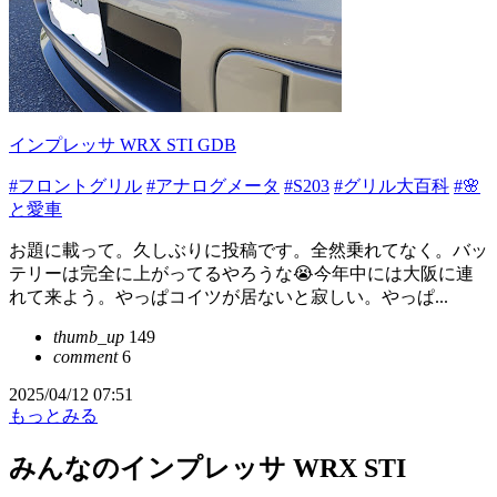
インプレッサ WRX STI GDB
#フロントグリル
#アナログメータ
#S203
#グリル大百科
#🌸
と愛車
お題に載って。久しぶりに投稿です。全然乗れてなく。バッ
テリーは完全に上がってるやろうな😭今年中には大阪に連
れて来よう。やっぱコイツが居ないと寂しい。やっぱ...
thumb_up
149
comment
6
2025/04/12 07:51
もっとみる
みんなのインプレッサ WRX STI