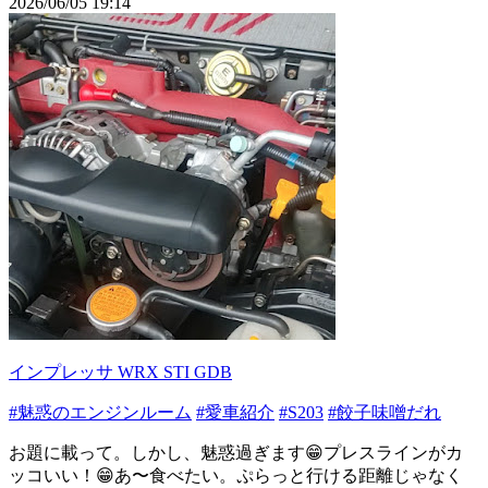
2026/06/05 19:14
インプレッサ WRX STI GDB
#魅惑のエンジンルーム
#愛車紹介
#S203
#餃子味噌󠄀だれ
お題に載って。しかし、魅惑過ぎます😁プレスラインがカ
ッコいい！😁あ〜食べたい。ぷらっと行ける距離じゃなく