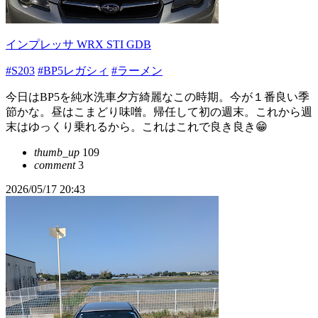
インプレッサ WRX STI GDB
#S203
#BP5レガシィ
#ラーメン
今日はBP5を純水洗車夕方綺麗なこの時期。今が１番良い季
節かな。昼はこまどり味噌󠄀。帰任して初の週末。これから週
末はゆっくり乗れるから。これはこれで良き良き😁
thumb_up
109
comment
3
2026/05/17 20:43