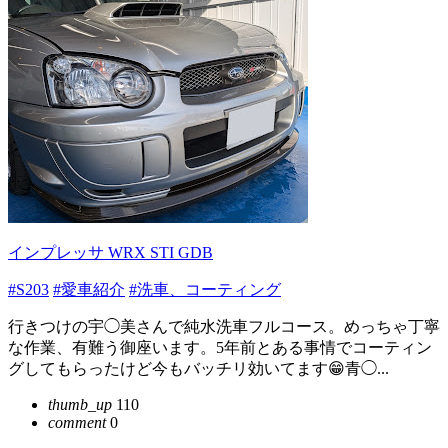
インプレッサ WRX STI GDB
#S203
#愛車紹介
#洗車、コーティング
行きつけの宇◯美さんで純水洗車フルコース。めっちゃ丁寧
な作業、有難う御座います。5年前とある事情でコーティン
グしてもらったけど今もバッチリ効いてます😁青◯...
thumb_up
110
comment
0