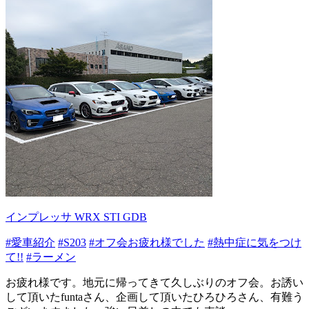
インプレッサ WRX STI GDB
#愛車紹介
#S203
#オフ会お疲れ様でした
#熱中症に気をつけ
て!!
#ラーメン
お疲れ様です。地元に帰ってきて久しぶりのオフ会。お誘い
して頂いたfuntaさん、企画して頂いたひろひろさん、有難う