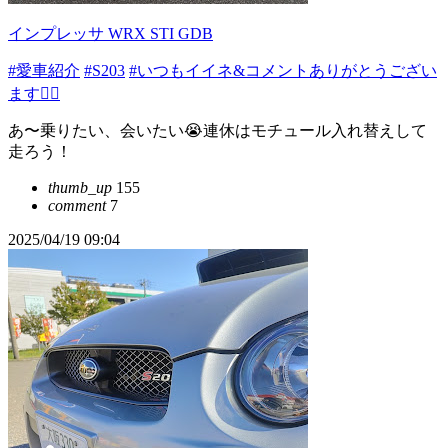
インプレッサ WRX STI GDB
#愛車紹介
#S203
#いつもイイネ&コメントありがとうござい
ます🙇‍♂️
あ〜乗りたい、会いたい😭連休はモチュール入れ替えして
走ろう！
thumb_up
155
comment
7
2025/04/19 09:04