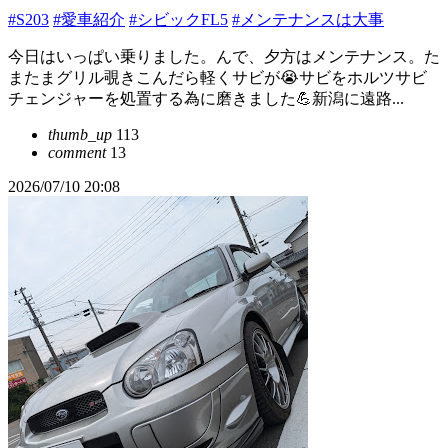
#S203
#愛車紹介
#シビックFL5
#メンテナンスは大事
今日はいっぱい乗りました。んで、夕方はメンテナンス。た
またまグリル覗きこんだら軽くサビが😭サビをホルツサビ
チェンジャーを処置する為に磨きました💪新潟に遠路...
thumb_up
113
comment
13
2026/07/10 20:08