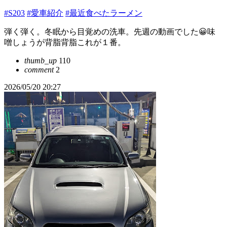
#S203
#愛車紹介
#最近食べたラーメン
弾く弾く。冬眠から目覚めの洗車。先週の動画でした😀味
噌󠄀しょうが背脂背脂これが１番。
thumb_up
110
comment
2
2026/05/20 20:27