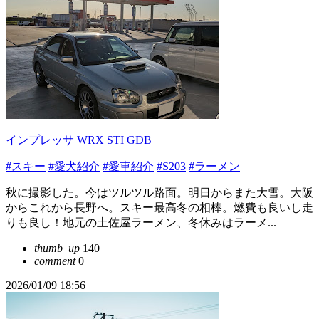
インプレッサ WRX STI GDB
#スキー
#愛犬紹介
#愛車紹介
#S203
#ラーメン
秋に撮影した。今はツルツル路面。明日からまた大雪。大阪
からこれから長野へ。スキー最高冬の相棒。燃費も良いし走
りも良し！地元の土佐屋ラーメン、冬休みはラーメ...
thumb_up
140
comment
0
2026/01/09 18:56