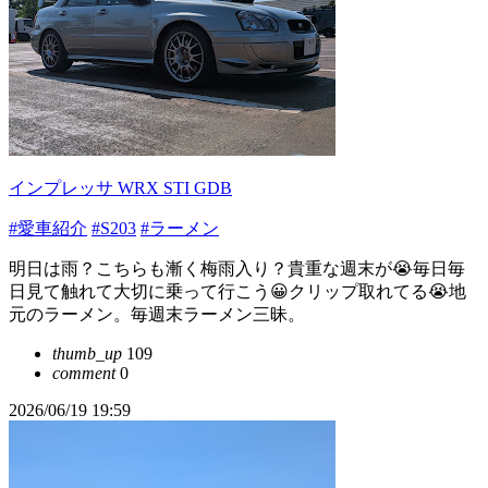
インプレッサ WRX STI GDB
#愛車紹介
#S203
#ラーメン
明日は雨？こちらも漸く梅雨入り？貴重な週末が😭毎日毎
日見て触れて大切に乗って行こう😀クリップ取れてる😭地
元のラーメン。毎週末ラーメン三昧。
thumb_up
109
comment
0
2026/06/19 19:59