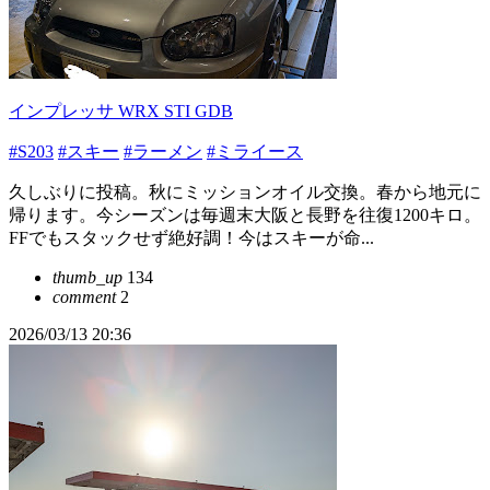
インプレッサ WRX STI GDB
#S203
#スキー
#ラーメン
#ミライース
久しぶりに投稿。秋にミッションオイル交換。春から地元に
帰ります。今シーズンは毎週末大阪と長野を往復1200キロ。
FFでもスタックせず絶好調！今はスキーが命...
thumb_up
134
comment
2
2026/03/13 20:36