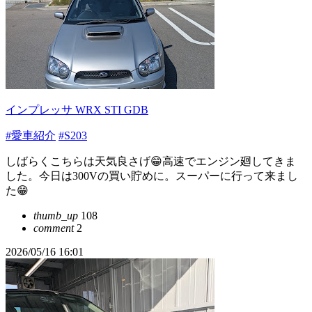
インプレッサ WRX STI GDB
#愛車紹介
#S203
しばらくこちらは天気良さげ😁高速でエンジン廻してきま
した。今日は300Vの買い貯めに。スーパーに行って来まし
た😁
thumb_up
108
comment
2
2026/05/16 16:01