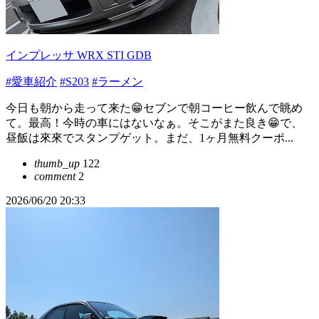
インプレッサ WRX STI GDB
#愛車紹介
#S203
#ラーメン
今日も朝から走って来た😁セブンで朝コーヒー飲んで眺め
て。最高！今時の車にはないなぁ。そこがまた良き😁で、
昼飯は來來でスタンプゲット。まだ、1ヶ月無料クーポ...
thumb_up
122
comment
2
2026/06/20 20:33