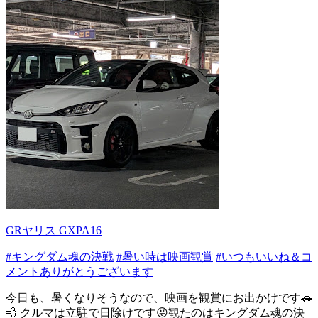
GRヤリス GXPA16
#キングダム魂の決戦
#暑い時は映画観賞
#いつもいいね＆コ
メントありがとうございます
今日も、暑くなりそうなので、映画を観賞にお出かけです🚗
💨 クルマは立駐で日除けです😝観たのはキングダム魂の決