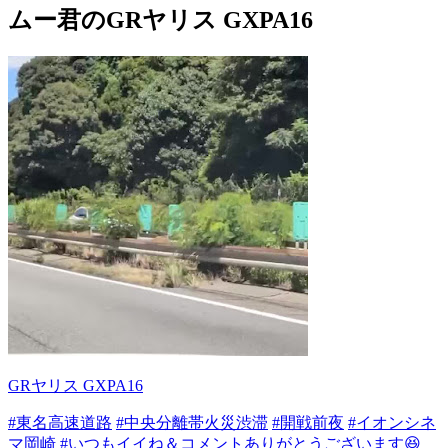
ムー君のGRヤリス GXPA16
GRヤリス GXPA16
#東名高速道路
#中央分離帯火災渋滞
#開戦前夜
#イオンシネ
マ岡崎
#いつもイイね＆コメントありがとうございます😆