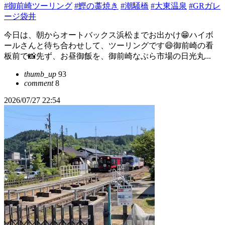
#御前崎ツーリング
#鰹の藁焼き
#潮騒橋
#大東温泉
#GRガレ
ージ袋井
今日は、朝からオートバックス浜松までお出かけ😁ハイボ
ールさんと待ち合わせして、ツーリングです😄御前崎の看
板前で📸先ず、お昼御飯を、御前崎なぶら市場の日光丸...
thumb_up
93
comment
8
2026/07/27 22:54