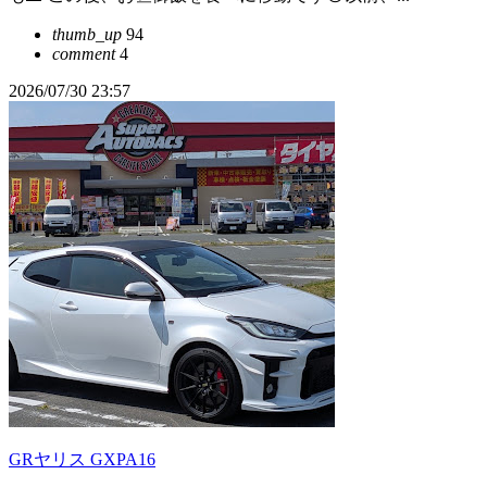
thumb_up
94
comment
4
2026/07/30 23:57
GRヤリス GXPA16