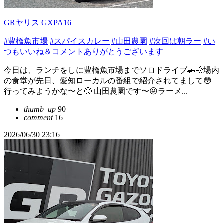
GRヤリス GXPA16
#豊橋魚市場
#スパイスカレー
#山田農園
#次回は朝ラー
#い
つもいいね＆コメントありがとうございます
今日は、ランチをしに豊橋魚市場までソロドライブ🚗💨場内
の食堂が先日、愛知ローカルの番組で紹介されてまして😳
行ってみようかな〜と🙄 山田農園です〜😝ラーメ...
thumb_up
90
comment
16
2026/06/30 23:16