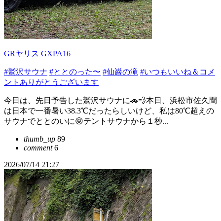
GRヤリス GXPA16
#鷲沢サウナ
#ととのった〜
#仙巌の滝
#いつもいいね＆コメ
ントありがとうございます
今日は、先日予告した鷲沢サウナに🚗💨本日、浜松市佐久間
は日本で一番暑い38.3℃だったらしいけど、私は80℃超えの
サウナでととのいに😝テントサウナから１秒...
thumb_up
89
comment
6
2026/07/14 21:27