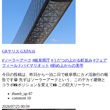
GRヤリス GXPA16
#ソーラーアーク
#岐阜県庁
#うだつの上がる町並み
#フェア
フィールドバイマリオット
#斜め上からの美学
今日の投稿は、昨日から一泊二日で岐阜県にカメ活旅行の報
告です😁 先ずはソーラーアークという、このデカイ建物と
コラボ📸ポジションを変えて📸 この巨大ソーラー...
thumb_up
87
comment
10
2026/07/25 00:59