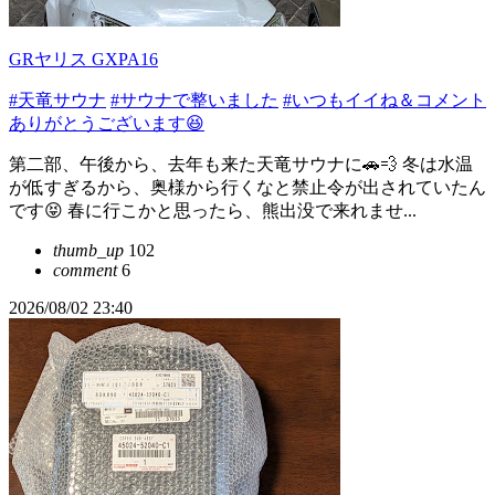
GRヤリス GXPA16
#天竜サウナ
#サウナで整いました
#いつもイイね＆コメント
ありがとうございます😆
第二部、午後から、去年も来た天竜サウナに🚗💨 冬は水温
が低すぎるから、奥様から行くなと禁止令が出されていたん
です😝 春に行こかと思ったら、熊出没で来れませ...
thumb_up
102
comment
6
2026/08/02 23:40