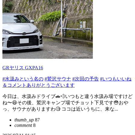
GRヤリス GXPA16
#水汲みという名の
#鷲沢サウナ
#次回の予告
#いつもいいね
＆コメントありがとうございます
今日は、水汲みドライブ🚗💨いつもと違う水汲み場ですけど
ね〜😆その後、鷲沢キャンプ場でチョット下見です😳おや
っ、サウナがありますわ🧐 ココは近いうちに、来な...
thumb_up
87
comment
8