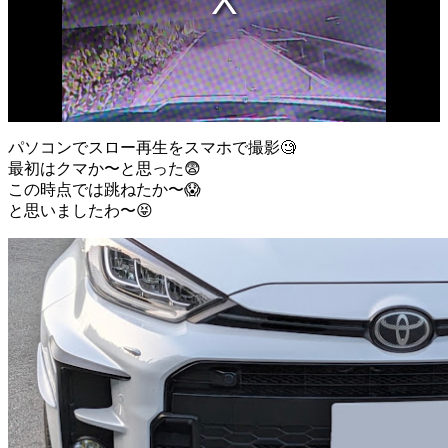
パソコンでスロー再生をスマホで撮影🧐
最初はクマか〜と思った😨
この時点では跳ねたか〜😱
と思いましたわ〜😝