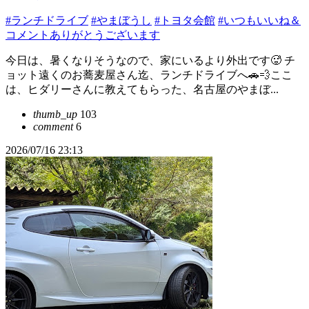
#ランチドライブ
#やまぼうし
#トヨタ会館
#いつもいいね＆
コメントありがとうございます
今日は、暑くなりそうなので、家にいるより外出です🥵 チ
ョット遠くのお蕎麦屋さん迄、ランチドライブへ🚗💨ここ
は、ヒダリーさんに教えてもらった、名古屋のやまぼ...
thumb_up
103
comment
6
2026/07/16 23:13