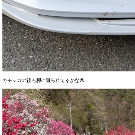
カモシカの後ろ脚に蹴られてるかな😝