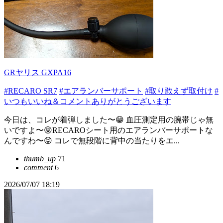
GRヤリス GXPA16
#RECARO SR7
#エアランバーサポート
#取り敢えず取付け
#
いつもいいね＆コメントありがとうございます
今日は、コレが着弾しました〜😁 血圧測定用の腕帯じゃ無
いですよ〜😝RECAROシート用のエアランバーサポートな
んですわ〜😝 コレで無段階に背中の当たりをエ...
thumb_up
71
comment
6
2026/07/07 18:19