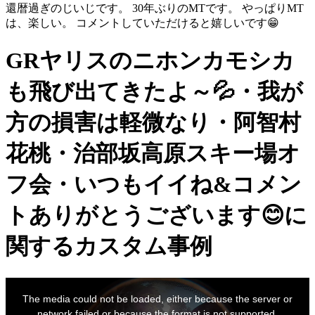
還暦過ぎのじいじです。 30年ぶりのMTです。 やっぱりMT
は、楽しい。 コメントしていただけると嬉しいです😁
GRヤリスのニホンカモシカ
も飛び出てきたよ～💦・我が
方の損害は軽微なり・阿智村
花桃・治部坂高原スキー場オ
フ会・いつもイイね&コメン
トありがとうございます😊に
関するカスタム事例
This
is
The media could not be loaded, either because the server or
a
modal
network failed or because the format is not supported.