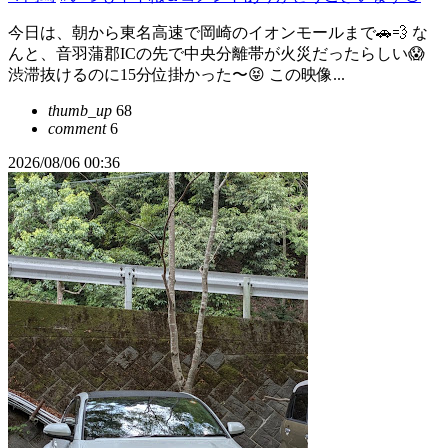
今日は、朝から東名高速で岡崎のイオンモールまで🚗💨 な
んと、音羽蒲郡ICの先で中央分離帯が火災だったらしい😱
渋滞抜けるのに15分位掛かった〜😝 この映像...
thumb_up
68
comment
6
2026/08/06 00:36