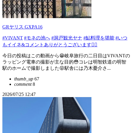
GRヤリス GXPA16
#VIVANT
#モネの池へ
#洞戸観光ヤナ
#鮎料理を堪能
#いつ
もイイネ&コメントありがとうございます🙇‍♂️
今日の投稿はこの動画から😁岐阜旅行の二日目はVIVANTの
ラッピング電車の撮影が主な目的😳コレは明智鉄道の明智
駅のホームで撮影しました😝駅舎には乃木憂介さ...
thumb_up
67
comment
8
2026/07/25 12:47