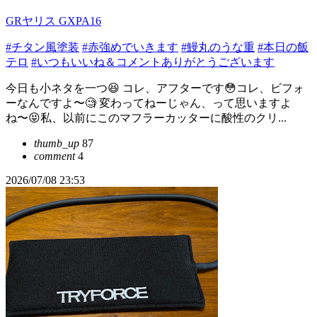
GRヤリス GXPA16
#チタン風塗装
#赤強めでいきます
#鰻丸のうな重
#本日の飯
テロ
#いつもいいね＆コメントありがとうございます
今日も小ネタを一つ😆 コレ、アフターです😳コレ、ビフォ
ーなんですよ〜🧐 変わってねーじゃん、って思いますよ
ね〜😝私、以前にこのマフラーカッターに酸性のクリ...
thumb_up
87
comment
4
2026/07/08 23:53