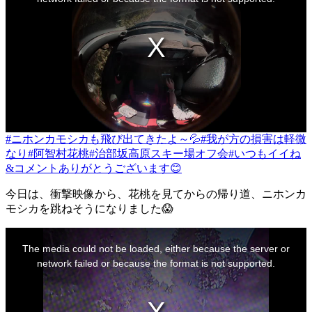
window.
#ニホンカモシカも飛び出てきたよ～💦
#我が方の損害は軽微
なり
#阿智村花桃
#治部坂高原スキー場オフ会
#いつもイイね
&コメントありがとうございます😊
今日は、衝撃映像から、花桃を見てからの帰り道、ニホンカ
モシカを跳ねそうになりました😱
This
is
The media could not be loaded, either because the server or
a
modal
network failed or because the format is not supported.
window.