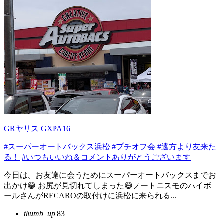
GRヤリス GXPA16
#スーパーオートバックス浜松
#プチオフ会
#遠方より友来た
る！
#いつもいいね＆コメントありがとうございます
今日は、お友達に会うためにスーパーオートバックスまでお
出かけ😁 お尻が見切れてしまった😅ノートニスモのハイボ
ールさんがRECAROの取付けに浜松に来られる...
thumb_up
83