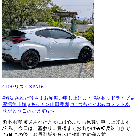
GRヤリス GXPA16
#被災された皆さまお見舞い申し上げます
#墓参りドライブ
#
豊橋魚市場
#キッチン山田農園
#いつもイイね&コメントあ
りがとうございます(｡ᵕᴗ...
熊本地震 被災された方々には心よりお見舞い申し上げます
🙇 私、今日は、墓参りに豊橋までお出かけ🚗💨反対向きで
も📸 この後、お昼御飯を食べに移動です😁以前、...