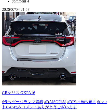
comment
4
2026/07/04 21:57
GRヤリス GXPA16
#ラッゲージランプ装着
#DAISO商品
#DIYは自己満足
#いつ
もいいね＆コメントありがとうございます