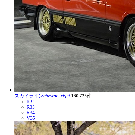
スカイライン
chevron_right
160,725件
R32
R33
R34
V35