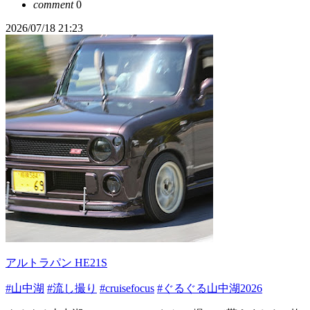
comment
0
2026/07/18 21:23
アルトラパン HE21S
#山中湖
#流し撮り
#cruisefocus
#ぐるぐる山中湖2026