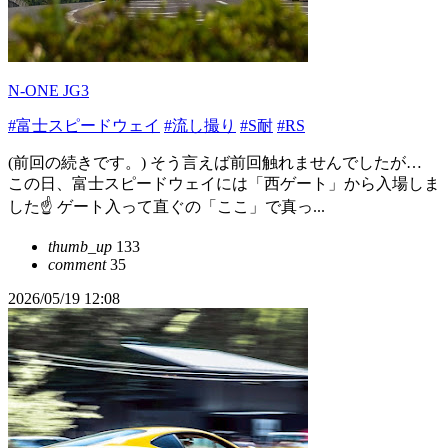
N-ONE JG3
#富士スピードウェイ
#流し撮り
#S耐
#RS
(前回の続きです。) そう言えば前回触れませんでしたが…
この日、富士スピードウェイには「西ゲート」から入場しま
した☝️ ゲート入って直ぐの「ここ」で真っ...
thumb_up
133
comment
35
2026/05/19 12:08