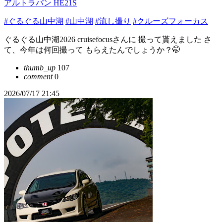
アルトラパン HE21S
#ぐるぐる山中湖
#山中湖
#流し撮り
#クルーズフォーカス
ぐるぐる山中湖⁡2026 ⁡cruisefocusさんに 撮って貰えました さ
て、今年は何回撮って⁡ ⁡もらえたんでしょうか？🤭
thumb_up
107
comment
0
2026/07/17 21:45