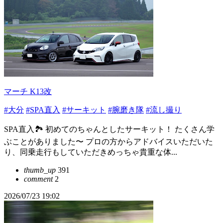
マーチ K13改
#大分
#SPA直入
#サーキット
#腕磨き隊
#流し撮り
SPA直入🏞 初めてのちゃんとしたサーキット！ たくさん学
ぶことがありました〜 プロの方からアドバイスいただいた
り、同乗走行もしていただきめっちゃ貴重な体...
thumb_up
391
comment
2
2026/07/23 19:02