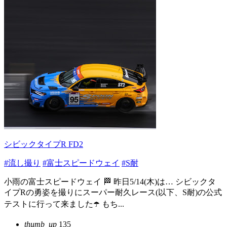
シビックタイプR FD2
#流し撮り
#富士スピードウェイ
#S耐
小雨の富士スピードウェイ 🏁 昨日5/14(木)は… シビックタ
イプRの勇姿を撮りにスーパー耐久レース(以下、S耐)の公式
テストに行って来ました☂️ もち...
thumb_up
135