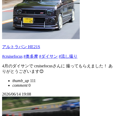
アルトラパン HE21S
#cruisefocus
#奥多摩
#ダイサン
#流し撮り
4月のダイサンで cruisefocusさんに 撮ってもらえました！ あ
りがとうございます😊
thumb_up
111
comment
0
2026/06/14 19:08