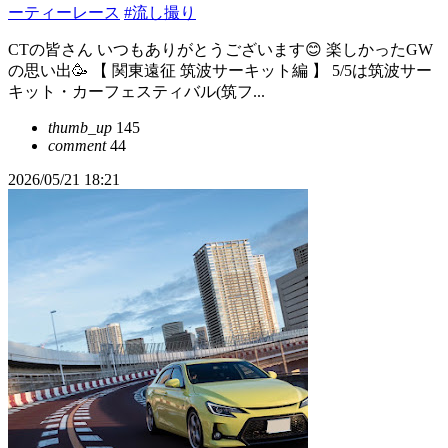
ーティーレース
#流し撮り
CTの皆さん いつもありがとうございます😊 楽しかったGW
の思い出🥳 【 関東遠征 筑波サーキット編 】 5/5は筑波サー
キット・カーフェスティバル(筑フ...
thumb_up
145
comment
44
2026/05/21 18:21