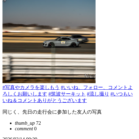
#写真やカメラを楽しもう
#いいね、フォロー、コメントよ
ろしくお願いします
#筑波サーキット
#流し撮り
#いつもい
いね＆コメントありがとうございます
同じく、先日の走行会に参加した友人の写真
thumb_up
72
comment
0