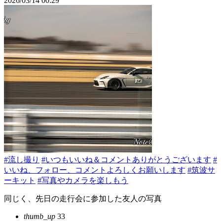
2026/03/14 00:29
#流し撮り
#いつもいいね＆コメントありがとうございます
#
いいね、フォロー、コメントよろしくお願いします
#筑波サ
ーキット
#写真やカメラを楽しもう
同じく、先日の走行会に参加した友人の写真
thumb_up
33