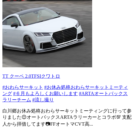
TT クーペ 2.0TFSIクワトロ
#おわらサーキット
#お休み処柊おわらサーキットミーティ
ング
#６月もよろしくお願いします
#ARTAオートバックス
ラリーチーム
#流し撮り
白川郷お休み処柊おわらサーキットミーティングに行って参
りました😊オートバックスARTAラリーカーとコラボ💯 支配
人から拝借してます📷️FFオートマCVT高...