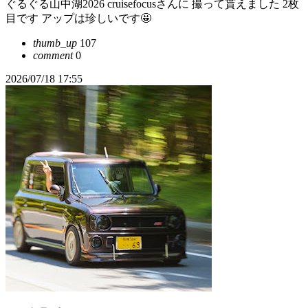
ぐるぐる山中湖⁡2026 ⁡cruisefocusさんに 撮って貰えました ⁡2枚
目です⁡ ⁡アップは珍しいです🤩
thumb_up
107
comment
0
2026/07/18 17:55