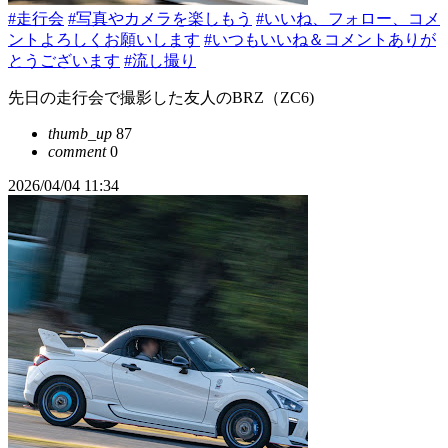
#走行会
#写真やカメラを楽しもう
#いいね、フォロー、コメ
ントよろしくお願いします
#いつもいいね＆コメントありが
とうございます
#流し撮り
先日の走行会で撮影した友人のBRZ（ZC6)
thumb_up
87
comment
0
2026/04/04 11:34