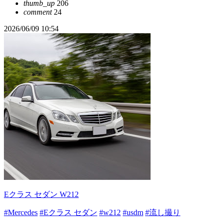
thumb_up
206
comment
24
2026/06/09 10:54
Eクラス セダン W212
#Mercedes
#Eクラス セダン
#w212
#usdm
#流し撮り