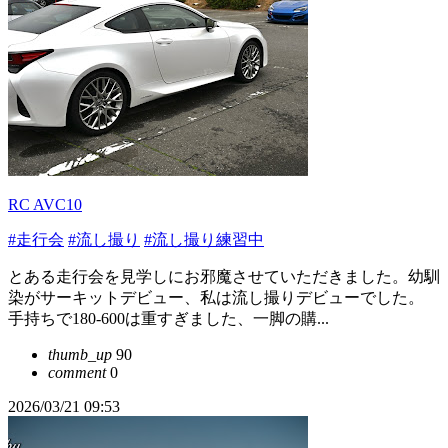
RC AVC10
#走行会
#流し撮り
#流し撮り練習中
とある走行会を見学しにお邪魔させていただきました。幼馴
染がサーキットデビュー、私は流し撮りデビューでした。
手持ちで180-600は重すぎました、一脚の購...
thumb_up
90
comment
0
2026/03/21 09:53