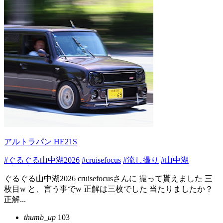
アルトラパン HE21S
#ぐるぐる山中湖2026
#cruisefocus
#流し撮り
#山中湖
ぐるぐる山中湖⁡2026 ⁡cruisefocusさんに 撮って貰えました 三
枚目w⁡ ⁡と、言う事でw⁡ 正解は三枚でした⁡ ⁡当たりましたか？⁡
正解...
thumb_up
103