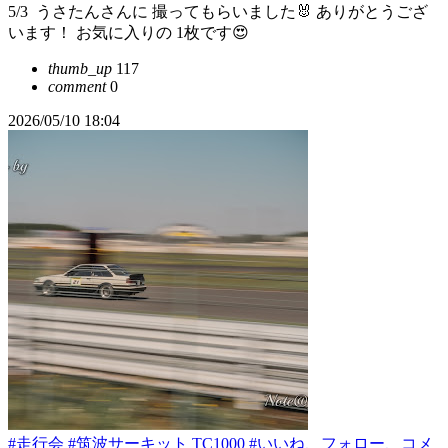
5/3 ⁡ ⁡うさたんさんに 撮ってもらいました🐰⁡ ⁡ありがとうござ
います！⁡ ⁡お気に入りの 1枚です😍⁡
thumb_up
117
comment
0
2026/05/10 18:04
#走行会
#筑波サーキット TC1000
#いいね、フォロー、コメ