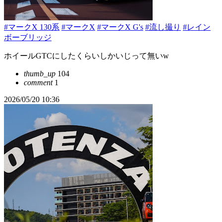
#マークX 130系
#マークX
#マークX G's
#流し撮り
#レイン
ボーブリッジ
ホイールGTCにしたくらいしかいじって無いw
thumb_up
104
comment
1
2026/05/20 10:36