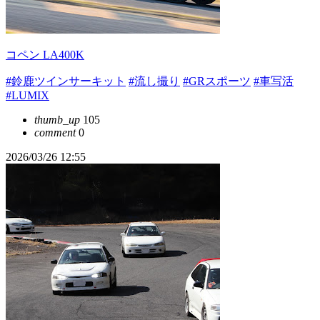
コペン LA400K
#鈴鹿ツインサーキット
#流し撮り
#GRスポーツ
#車写活
#LUMIX
thumb_up
105
comment
0
2026/03/26 12:55