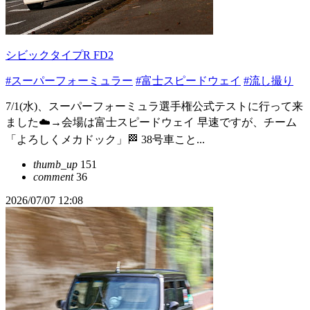
シビックタイプR FD2
#スーパーフォーミュラー
#富士スピードウェイ
#流し撮り
7/1(水)、スーパーフォーミュラ選手権公式テストに行って来
ました☁️→会場は富士スピードウェイ 早速ですが、チーム
「よろしくメカドック」🏁 38号車こと...
thumb_up
151
comment
36
2026/07/07 12:08