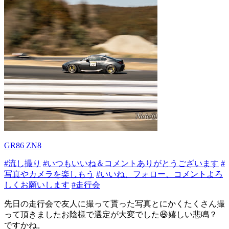
GR86 ZN8
#流し撮り
#いつもいいね＆コメントありがとうございます
#
写真やカメラを楽しもう
#いいね、フォロー、コメントよろ
しくお願いします
#走行会
先日の走行会で友人に撮って貰った写真とにかくたくさん撮
って頂きましたお陰様で選定が大変でした😆嬉しい悲鳴？
ですかね。