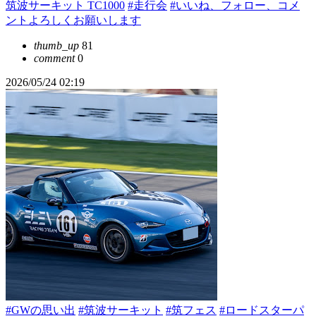
筑波サーキット TC1000
#走行会
#いいね、フォロー、コメ
ントよろしくお願いします
thumb_up
81
comment
0
2026/05/24 02:19
#GWの思い出
#筑波サーキット
#筑フェス
#ロードスターパ