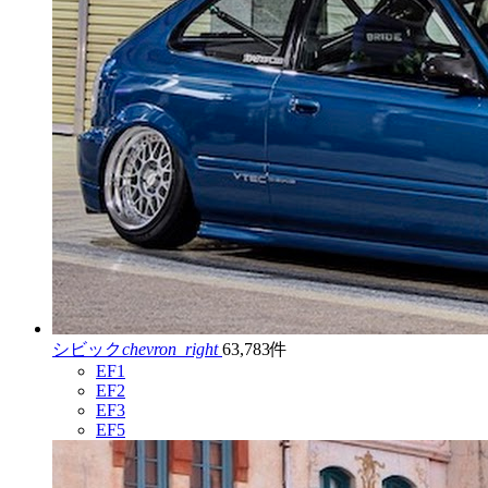
シビック
chevron_right
63,783件
EF1
EF2
EF3
EF5