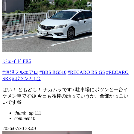
ジェイド FR5
#無限フルエアロ
#BBS RG510
#RECARO RS-GS
#RECARO
SR3
#ポツンと1台
はい！ どもども！ ナカムラです♪ 駐車場にポツンと一台イ
ケメン車です😆 今日も相棒の顔っていうか、全部かっこい
いです😆
thumb_up
111
comment
0
2026/07/30 23:49