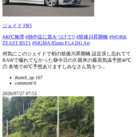
ジェイド FR5
#40℃無理
#熱中症に気をつけて!!
#筑後川昇開橋
#WORK
ZEAST BST1
#SIGMA 85mm F1.4 DG Art
何気にこのジェイドで初の筑後川昇開橋 設定戻し忘れてて
RAWで撮れてなかった😅今日の久留米の最高気温予想40℃
🫠 各地で40℃予想ありますしみなさん気をつ...
thumb_up
107
comment
0
2026/07/27 07:53