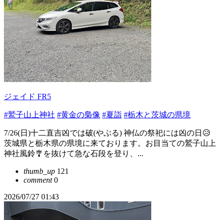
ジェイド FR5
#鷲子山上神社
#黄金の梟像
#夏詣
#栃木と茨城の県境
7/26(日)十二直吉凶では破(やぶる) 神仏の祭祀には凶の日😥
茨城県と栃木県の県境に来ております。お目当ての鷲子山上
神社風鈴🎐を抜けて急な石段を登り、...
thumb_up
121
comment
0
2026/07/27 01:43