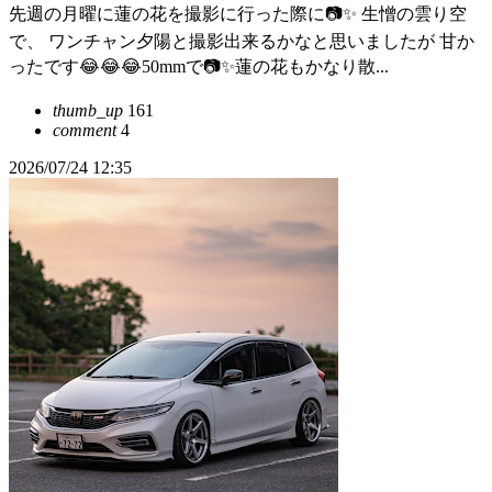
先週の月曜に蓮の花を撮影に行った際に📷✨ 生憎の雲り空
で、 ワンチャン夕陽と撮影出来るかなと思いましたが 甘か
ったです😂😂😂50mmで📷✨蓮の花もかなり散...
thumb_up
161
comment
4
2026/07/24 12:35