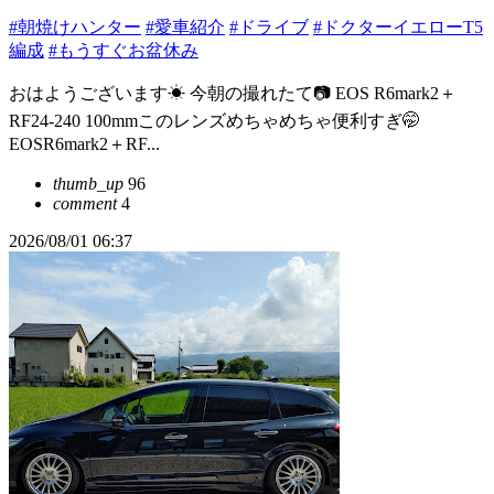
#朝焼けハンター
#愛車紹介
#ドライブ
#ドクターイエローT5
編成
#もうすぐお盆休み
おはようございます☀ 今朝の撮れたて📷️ EOS R6mark2＋
RF24-240 100mmこのレンズめちゃめちゃ便利すぎ🤭
EOSR6mark2＋RF...
thumb_up
96
comment
4
2026/08/01 06:37