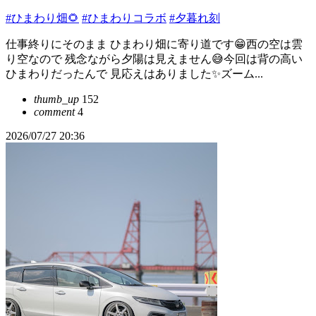
#ひまわり畑🌻
#ひまわりコラボ
#夕暮れ刻
仕事終りにそのまま ひまわり畑に寄り道です😁西の空は雲
り空なので 残念ながら夕陽は見えません😅今回は背の高い
ひまわりだったんで 見応えはありました✨ズーム...
thumb_up
152
comment
4
2026/07/27 20:36