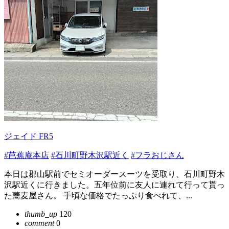
ジェイド FR5
#芭蕉庵本店
#石川町野木沢駅近く
#フラおじさん
本日は郡山駅前でセミオーダースーツを受取り、石川町野木
沢駅近くに行きました。五年位前に友人に連れて行って貰っ
た蕎麦屋さん。 手頃な価格でたっぷり食べれて、...
thumb_up
120
comment
0