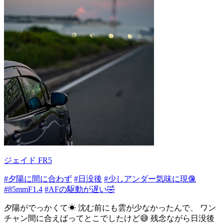
ジェイド FR5
#夕陽に間に合わず
#日没後
#少しアンダー気味に現像
#85mmF1.4
#AFの駆動が遅い🤣
夕陽がでっかくて☀ 沈む前にも雲が少なかったんで、 ワン
チャン間に合えばってとこでしたけど😅 残念ながら日没後