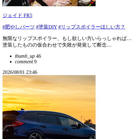
ジェイド FR5
#肥やしパーツ
#塗装DIY
#リップスポイラーほしい方？
無限なリップスポイラー、もし欲しい方いらっしゃれば…
塗装したものの仮合わせで失敗が発覚して断念…
thumb_up
46
comment
9
2026/08/01 23:46