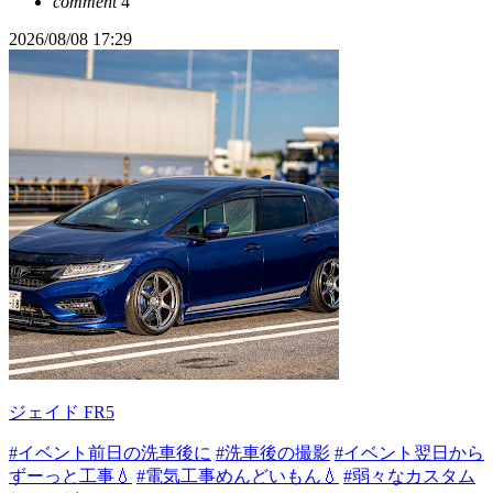
comment
4
2026/08/08 17:29
ジェイド FR5
#イベント前日の洗車後に
#洗車後の撮影
#イベント翌日から
ずーっと工事💧
#電気工事めんどいもん💧
#弱々なカスタム