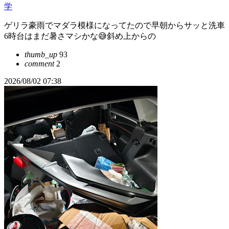
学
ゲリラ豪雨でマダラ模様になってたので早朝からサッと洗車
6時台はまだ暑さマシかな😅斜め上からの
thumb_up
93
comment
2
2026/08/02 07:38