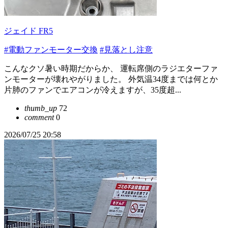
ジェイド FR5
#電動ファンモーター交換
#見落とし注意
こんなクソ暑い時期だからか、 運転席側のラジエターファ
ンモーターが壊れやがりました。 外気温34度までは何とか
片肺のファンでエアコンが冷えますが、35度超...
thumb_up
72
comment
0
2026/07/25 20:58