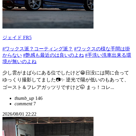
ジェイド FR5
#ワックス派？コーティング派？
#ワックスの様な手間は掛
からない
#艶感も最近のは良いのよね
#手洗い洗車出来る環
境が無いのよね
少し雲がまばらにある位でしたけど😁日没には間に合って
ゆっくり撮影してました📷✨ 逆光で陽が低いのもあって、
ゴースト＆フレアガッツリですけど🤭 まっ！コレ...
thumb_up
146
comment
7
2026/08/01 22:22