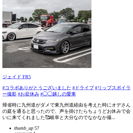
ジェイド FR5
#コラボありがとうございました
#ドライブ
#リップスポイラ
ー撮影
#お盆休み
#◯◯越しの愛車
帰省時に九州道がダメで東九州道経由を考えた時にオデさん
の庭を通ると思ったので、声を掛けたらちょうどお休みで会
いに来てくれました🥰岐阜と大分なのでなかなか撮...
thumb_up
57