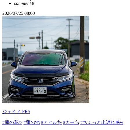
comment
8
2026/07/25 08:00
ジェイド FR5
#蓮の花✨
#蓮の池
#アヒル🪿
#カモ🦆
#ちょっと出遅れ感w