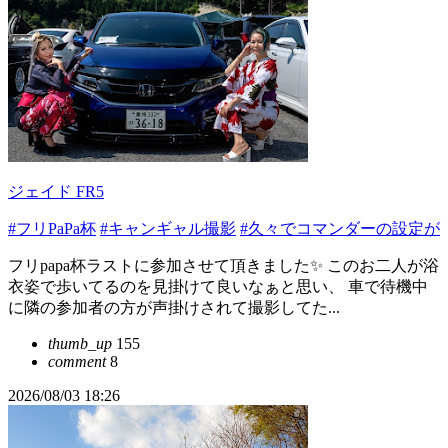
ジェイド FR5
#フリPaPa杯
#キャンギャル撮影
#久々でコマンダーの設定が
フリpapa杯ラストに参加させて頂きました✨ このお二人が浴
衣姿で歩いてるのを見掛けて良いなぁと思い、 車で待機中
に隣の参加者の方が声掛けされて撮影してた...
thumb_up
155
comment
8
2026/08/03 18:26