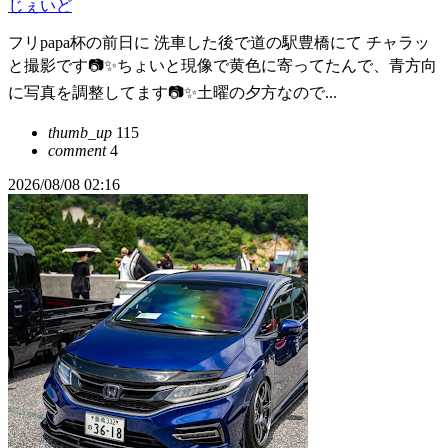
じぇいど
フリpapa杯の前日に 洗車した後で道の駅豊橋にて チャラッ
と撮影です📷✨ちょいと現像で黄色に寄ってたんで、青方向
に写真を調整してます📷✨土曜の夕方なので...
thumb_up
115
comment
4
2026/08/08 02:16