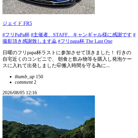
ジェイド FR5
#フリPaPa杯
#主催者、STAFF、キャンギャル様に感謝です
#
撮影頂き感謝致します🙇
#フリpapa杯 The Last One
日曜のフリpapa杯ラストに参加させて頂きました！ 行きの
自宅近くのコンビニで、 朝食と飲み物等を購入し発泡ケー
スに入れて出発しました🤭搬入時間を守る為に...
thumb_up
150
comment
2
2026/08/05 12:16