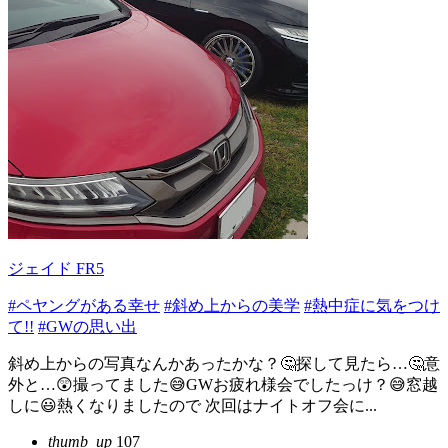
ジェイド FR5
#ペヤングがある幸せ
#斜め上からの美学
#熱中症に気をつけ
て!!
#GWの思い出
斜め上からの写真なんかあったかな？🤔探して見たら…🤔意
外と…😲撮ってました😅GWお疲れ様会でしたっけ？😅窓越
しに😃熱くなりましたので 次回はナイトオフ会に...
thumb_up
107