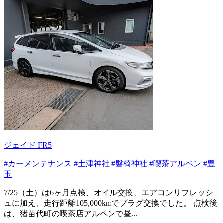
ジェイド FR5
#カーメンテナンス
#土津神社
#磐椅神社
#喫茶アルペン
#豊
玉
7/25（土）は6ヶ月点検、オイル交換、エアコンリフレッシ
ュに加え、走行距離105,000kmでプラグ交換でした。 点検後
は、猪苗代町の喫茶店アルペンで昼...