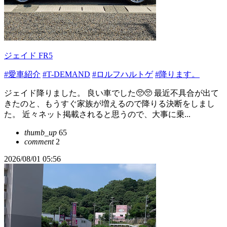
ジェイド FR5
#愛車紹介
#T-DEMAND
#ロルフハルトゲ
#降ります。
ジェイド降りました。 良い車でした🥺🥺 最近不具合が出て
きたのと、もうすぐ家族が増えるので降りる決断をしまし
た。 近々ネット掲載されると思うので、大事に乗...
thumb_up
65
comment
2
2026/08/01 05:56