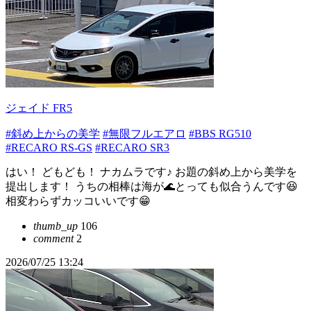
ジェイド FR5
#斜め上からの美学
#無限フルエアロ
#BBS RG510
#RECARO RS-GS
#RECARO SR3
はい！ どもども！ ナカムラです♪ お題の斜め上から美学を
提出します！ うちの相棒は海が🌊とっても似合うんです😆
相変わらずカッコいいです😁
thumb_up
106
comment
2
2026/07/25 13:24