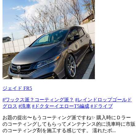
ジェイド FR5
#ワックス派？コーティング派？
#レインドロップゴールド
グロス
#洗車
#ドクターイエローT5編成
#ドライブ
お題の提出〜もうコーティング派ですね✨ 購入時にＤラー
のコーティングしてもらってメンテナンス的に洗車時に市販
のコーティング剤を施工する感じです。 濡れたボ...