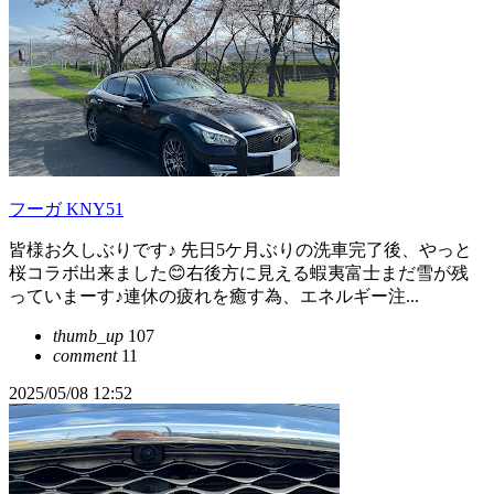
フーガ KNY51
皆様お久しぶりです♪ 先日5ケ月ぶりの洗車完了後、やっと
桜コラボ出来ました😊右後方に見える蝦夷富士まだ雪が残
っていまーす♪連休の疲れを癒す為、エネルギー注...
thumb_up
107
comment
11
2025/05/08 12:52