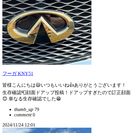
フーガ KNY51
皆様こんにちは😃いつもいいね👍ありがとうございます！
生存確認📮顔面ドアップ投稿！ドアップすぎたので訂正顔面
😊 単なる生存確認でした😁
thumb_up
79
comment
0
2024/11/24 12:01