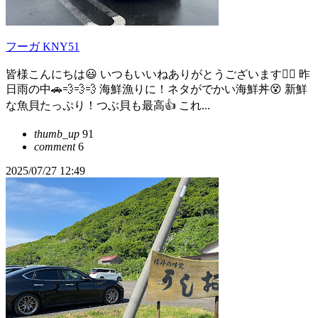
フーガ KNY51
皆様こんにちは😃 いつもいいねありがとうございます🙇‍♀️ 昨
日雨の中🚗💨💨💨 海鮮漁りに！ネタがでかい海鮮丼😵 新鮮
な魚貝たっぷり！つぶ貝も最高👍 これ...
thumb_up
91
comment
6
2025/07/27 12:49