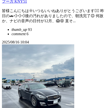
フーガ KNY51
皆様こんにちは🌞いつもいいねありがとうございます🙇‍♀️ 昨
日の🚗💨💨💨後の汚れがありましたので、朝洗完了😊 何故
か、ナビの音声の日付が12月、😱😵 直そ...
thumb_up
93
comment
6
2025/08/16 10:04