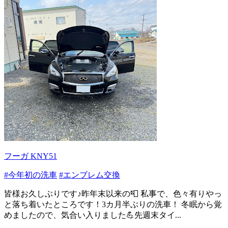
フーガ KNY51
#今年初の洗車
#エンブレム交換
皆様お久しぶりです♪昨年末以来の📮 私事で、色々有りやっ
と落ち着いたところです！3カ月半ぶりの洗車！ 冬眠から覚
めましたので、気合い入りました💪先週末タイ...