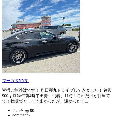
フーガ KNY51
皆様ご無沙汰です！ 昨日弾丸ドライブしてきました！ 往復
900キロ😅午前4時半出発、到着、11時！これだけが目当て
で！牡蠣づくし！うまかったが、遠かった！...
thumb_up
90
comment
7