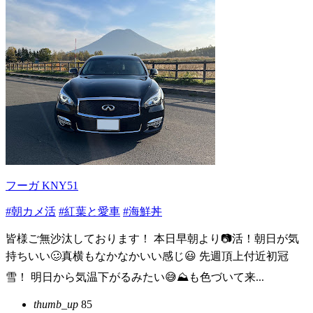
フーガ KNY51
#朝カメ活
#紅葉と愛車
#海鮮丼
皆様ご無沙汰しております！ 本日早朝より📷活！朝日が気
持ちいい🥴真横もなかなかいい感じ😃 先週頂上付近初冠
雪！ 明日から気温下がるみたい😅⛰️も色づいて来...
thumb_up
85