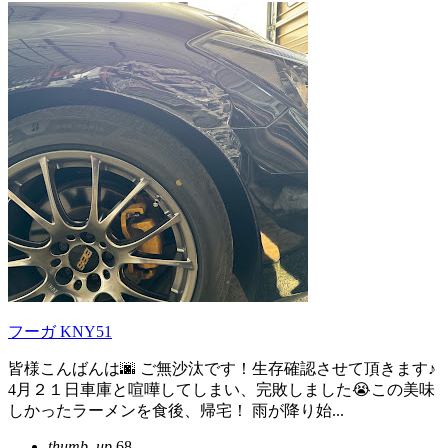
フーガ KNY51
皆様こんばんは🌆 ご無沙汰です！生存確認させて頂きます♪
4月２１日車庫と喧嘩してしまい、完敗しました😭この美味
しかったラーメンを食後、帰宅！ 雨が降り始...
thumb_up
68