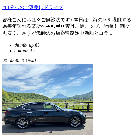
#自分へのご褒美❗️
#ドライブ
皆様こんにちは🌞ご無沙汰です♪ 本日は、海の幸を堪能する
為毎年訪れる某所へ🚗💨💨💨雲丹、鮑、ツブ、牡蠣！ 値段
も安く、さすが漁師のお店👍帰路途中漁船とコラ...
thumb_up
83
comment
2
2024/06/29 15:43