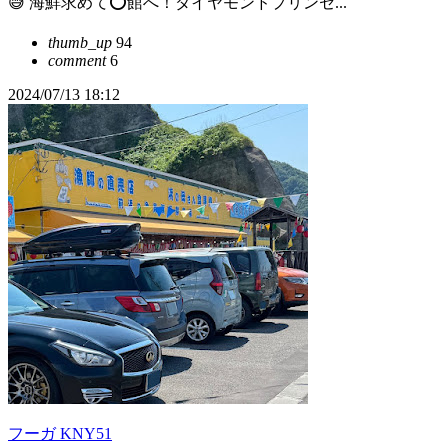
😅 海鮮求めて⭕️館へ！ダイヤモンドプリンセ...
thumb_up
94
comment
6
2024/07/13 18:12
フーガ KNY51