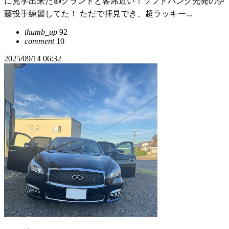
に見学出来た👍グランドと客席近い！ソフトバンク先発の伊
藤投手練習してた！ ただで拝見でき、超ラッキー...
thumb_up
92
comment
10
2025/09/14 06:32