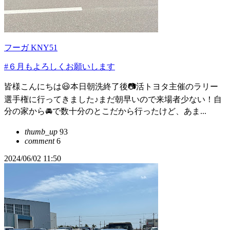
フーガ KNY51
#６月もよろしくお願いします
皆様こんにちは😃本日朝洗終了後📷活トヨタ主催のラリー
選手権に行ってきました♪まだ朝早いので来場者少ない！自
分の家から🚘で数十分のとこだから行ったけど、あま...
thumb_up
93
comment
6
2024/06/02 11:50