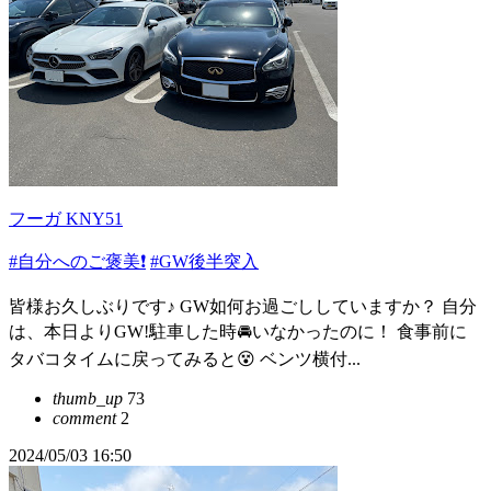
フーガ KNY51
#自分へのご褒美❗️
#GW後半突入
皆様お久しぶりです♪ GW如何お過ごししていますか？ 自分
は、本日よりGW!駐車した時🚘いなかったのに！ 食事前に
タバコタイムに戻ってみると😵 ベンツ横付...
thumb_up
73
comment
2
2024/05/03 16:50