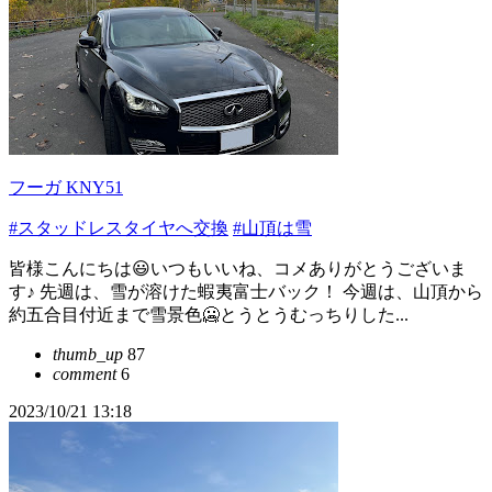
フーガ KNY51
#スタッドレスタイヤへ交換
#山頂は雪
皆様こんにちは😃いつもいいね、コメありがとうございま
す♪ 先週は、雪が溶けた蝦夷富士バック！ 今週は、山頂から
約五合目付近まで雪景色🥶とうとうむっちりした...
thumb_up
87
comment
6
2023/10/21 13:18