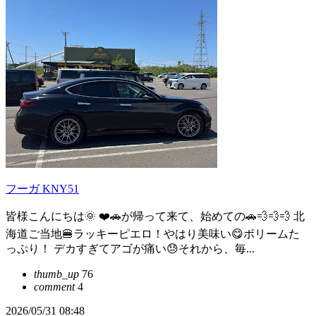
フーガ KNY51
皆様こんにちは🌞 ❤️🚗が帰って来て、始めての🚗💨💨💨 北
海道ご当地🍔ラッキーピエロ！やはり美味い😋ボリームた
っぷり！ デカすぎてアゴが痛い😓それから、毎...
thumb_up
76
comment
4
2026/05/31 08:48