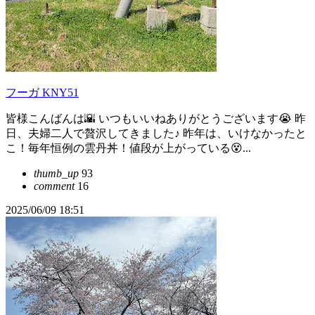
フーガ KNY51
皆様こんばんは🌇 いつもいいねありがとうございます😭 昨
日、夫婦二人で贅沢してきました♪ 昨年は、いけなかったと
こ！毎年恒例の雲丹丼！値段が上がっている😵...
thumb_up
93
comment
16
2025/06/09 18:51