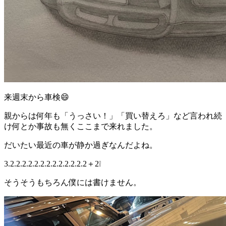
来週末から車検😄
親からは何年も「うっさい！」「買い替えろ」など言われ続
け何とか事故も無くここまで来れました。
だいたい最近の車が静か過ぎなんだよね。
3.2.2.2.2.2.2.2.2.2.2.2.2.2＋2❕
そうそうもちろん僕には書けません。