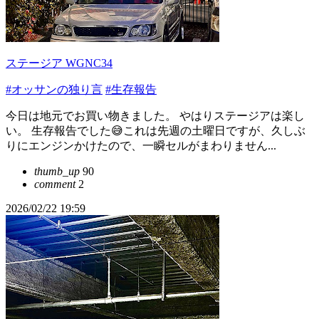
ステージア WGNC34
#オッサンの独り言
#生存報告
今日は地元でお買い物きました。 やはりステージアは楽し
い。 生存報告でした😅これは先週の土曜日ですが、久しぶ
りにエンジンかけたので、一瞬セルがまわりません...
thumb_up
90
comment
2
2026/02/22 19:59