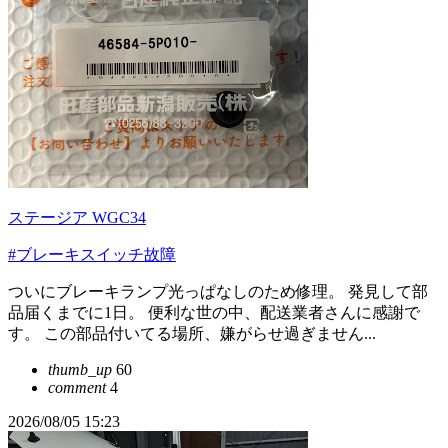
ステージア WGC34
#ブレーキスイッチ故障
ついにブレーキランプ光っぱなしのため修理。 発見して部
品届くまでに1日。 便利な世の中、配送業者さんに感謝で
す。 この部品付いてる場所、嫌がらせ過ぎません...
thumb_up
60
comment
4
2026/08/05 15:23