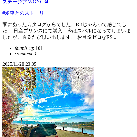
ステージア WGNC34
#愛車とのストーリー
家にあったカタログからでした。RBじゃんって感じでし
た。 日産プリンスにて購入。今はスバルになってしまいま
したが。通るたび思い出します。 お目陰ゼロなRS...
thumb_up
101
comment
3
2025/11/28 23:35