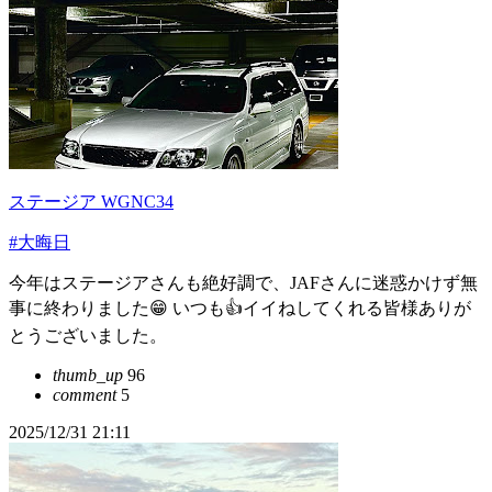
ステージア WGNC34
#大晦日
今年はステージアさんも絶好調で、JAFさんに迷惑かけず無
事に終わりました😁 いつも👍イイねしてくれる皆様ありが
とうございました。
thumb_up
96
comment
5
2025/12/31 21:11