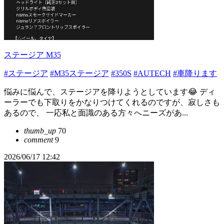
ステージア M35
#ステージア
#M35ステージア
#350S
#AUTECH
#車降ります
悩みに悩んで、ステージアを降りようとしています😂 ディ
ーラーでも下取りをかなりつけてくれるのですが、寂しさも
あるので、 一応私と面識のある方々へニーズがあ...
thumb_up
70
comment
9
2026/06/17 12:42