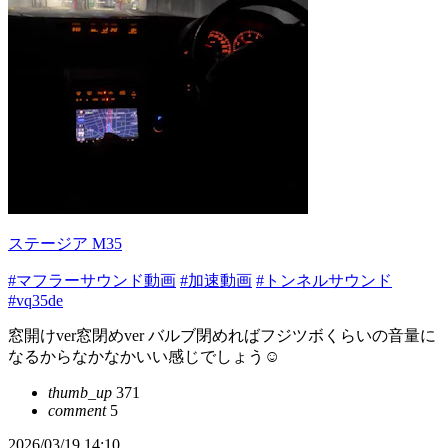
ステージア M35
#マフラーサウンド動画
#加速動画
#トンネルサウンド
#vq35de
窓開けver窓閉めver バルブ閉めればフジツボくらいの音量に
なるからなかなかいい感じでしょう☺️
thumb_up
371
comment
5
2026/03/19 14:10