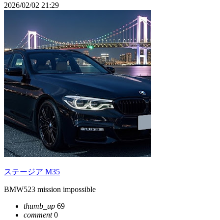
2026/02/02 21:29
ステージア M35
BMW523 mission impossible
thumb_up
69
comment
0