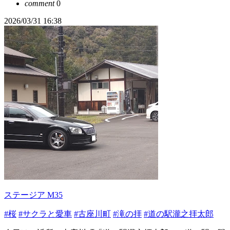
comment
0
2026/03/31 16:38
ステージア M35
#桜
#サクラと愛車
#古座川町
#滝の拝
#道の駅瀧之拝太郎