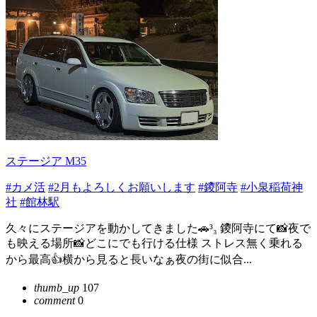
ステージア M35
#カメ活
#2月もよろしくお願いします
#鑁阿寺
#小泉稲荷神
社
#館林駅
久々にステージアを動かしてきました🚗³₃ 鑁阿寺にて📸夜で
も映える場所📸どこにでも行ける仕様 ストレス無く乗れる
から最高👍横から見ると長いなぁ夜の街に似合...
thumb_up
107
comment
0