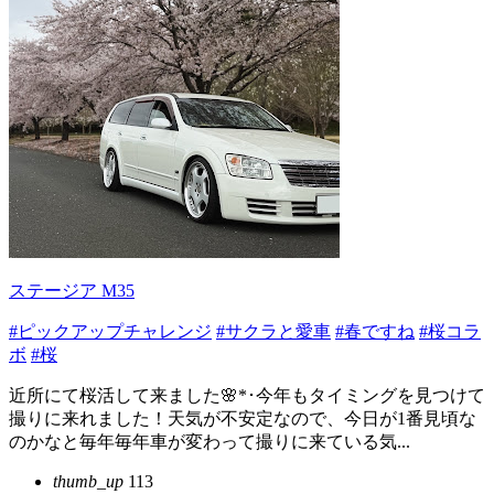
ステージア M35
#ピックアップチャレンジ
#サクラと愛車
#春ですね
#桜コラ
ボ
#桜
近所にて桜活して来ました🌸*･今年もタイミングを見つけて
撮りに来れました！天気が不安定なので、今日が1番見頃な
のかなと毎年毎年車が変わって撮りに来ている気...
thumb_up
113