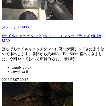
ステージア M35
#オイルキャッチタンク
#キノクニエンタープライズ
#RUN
MAX
ぼちぼちオイルキャッチタンクに廃油が溜まってきたような
ので排出します。前回から約4年3ヶ月、500ml程出てきまし
た。今回やっておいて正解💦 なお、撮影時...
thumb_up
57
comment
0
2026/02/07 20:15