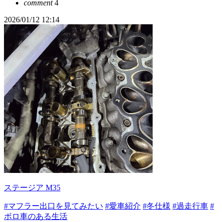
comment
4
2026/01/12 12:14
ステージア M35
#マフラー出口を見てみたい
#愛車紹介
#冬仕様
#過走行車
#
ボロ車のある生活