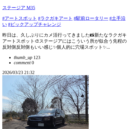
ステージア M35
#アートスポット
#ラクガキアート
#駅前ロータリー
#土手沿
い
#ピックアップチャレンジ
昨日は、久しぶりにカメ活行ってきました📸新たなラクガキ
アートスポット🎨ステージアにはこういう所が似合う先程の
反対側反対側もいい感じ✨個人的に穴場スポット✨...
thumb_up
123
comment
0
2026/03/23 21:32