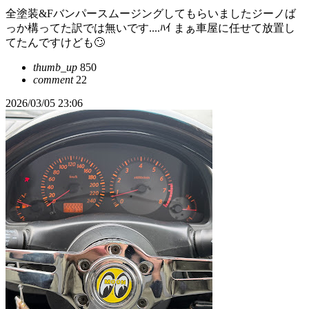
全塗装&Fバンパースムージングしてもらいましたジーノば
っか構ってた訳では無いです....ﾊｲ まぁ車屋に任せて放置し
てたんですけども🙄
thumb_up
850
comment
22
2026/03/05 23:06