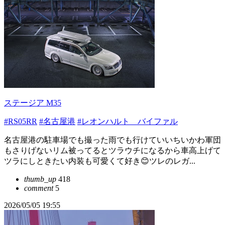
ステージア M35
#RS05RR
#名古屋港
#レオンハルト バイファル
名古屋港の駐車場でも撮った雨でも行けていいちいかわ軍団
もさりげないリム被ってるとツラウチになるから車高上げて
ツラにしときたい内装も可愛くて好き😊ツレのレガ...
thumb_up
418
comment
5
2026/05/05 19:55