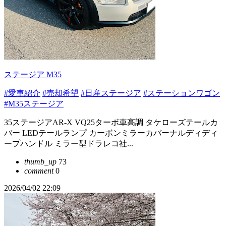
ステージア M35
#愛車紹介
#売却希望
#日産ステージア
#ステーションワゴン
#M35ステージア
35ステージアAR-X VQ25ターボ車高調 タケローズテールカ
バー LEDテールランプ カーボンミラーカバーナルディディ
ープハンドル ミラー型ドラレコ社...
thumb_up
73
comment
0
2026/04/02 22:09