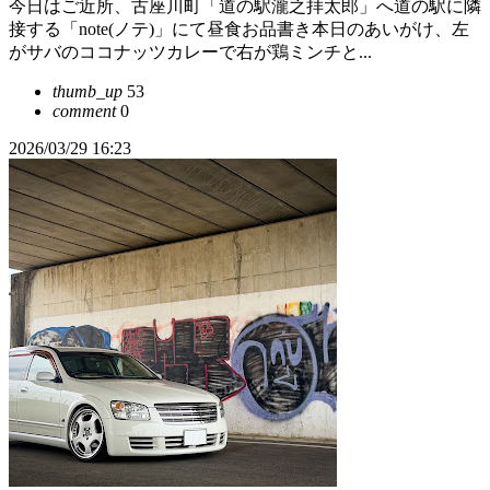
今日はご近所、古座川町「道の駅瀧之拝太郎」へ道の駅に隣
接する「note(ノテ)」にて昼食お品書き本日のあいがけ、左
がサバのココナッツカレーで右が鶏ミンチと...
thumb_up
53
comment
0
2026/03/29 16:23