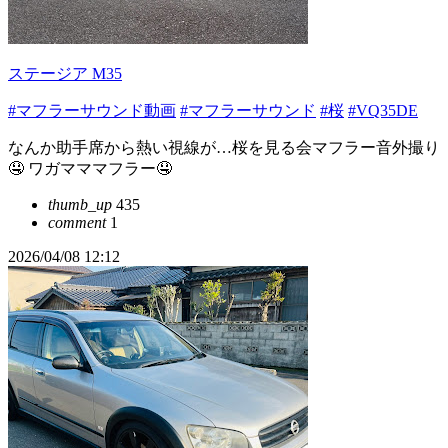
ステージア M35
#マフラーサウンド動画
#マフラーサウンド
#桜
#VQ35DE
なんか助手席から熱い視線が…桜を見る会マフラー音外撮り
🤤 ワガマママフラー🤤
thumb_up
435
comment
1
2026/04/08 12:12