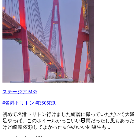
ステージア M35
#名港トリトン
#RS05RR
初めて名港トリトン行けました綺麗に撮っていただいて大満
足やっぱ、このホイールかっこいい🛞雨だったし風もあった
けど綺麗 依頼してよかった☺️仲のいい同級生も...