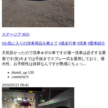
ステージア M35
#お気に入りの洗車用品を教えて
#過走行車
#洗車
#愛車紹介
天気良かったので洗車☀️ボロ車ですが週一洗車は必ずする愛
着です(笑)今までは手抜きでスプレー式を愛用しており、撥
水性、お手軽性は抜群なんですが艶感にちょっ...
thumb_up
139
comment
0
2026/03/21 09:41