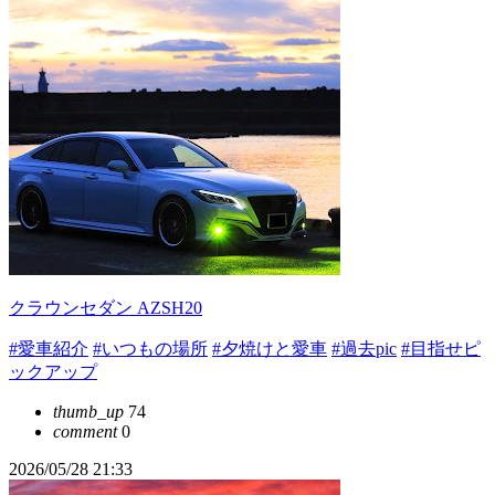
クラウンセダン AZSH20
#愛車紹介
#いつもの場所
#夕焼けと愛車
#過去pic
#目指せピ
ックアップ
thumb_up
74
comment
0
2026/05/28 21:33