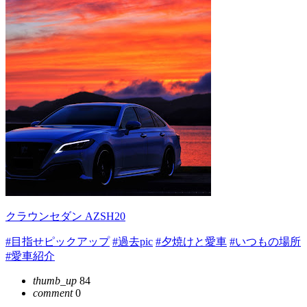
クラウンセダン AZSH20
#目指せピックアップ
#過去pic
#夕焼けと愛車
#いつもの場所
#愛車紹介
thumb_up
84
comment
0