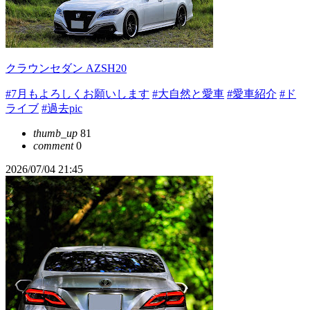
クラウンセダン AZSH20
#7月もよろしくお願いします
#大自然と愛車
#愛車紹介
#ド
ライブ
#過去pic
thumb_up
81
comment
0
2026/07/04 21:45