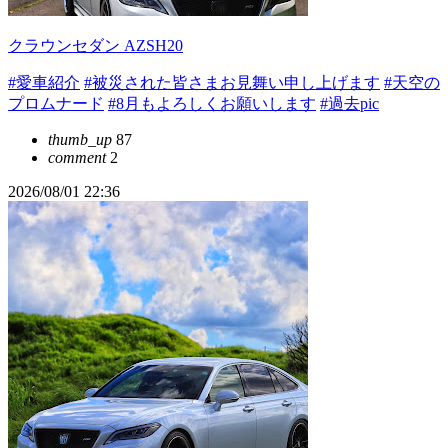
クラウンセダン AZSH20
#愛車紹介
#被災された皆さまお見舞い申し上げます
#天空の
プロムナード
#8月もよろしくお願いします
#過去pic
thumb_up
87
comment
2
2026/08/01 22:36