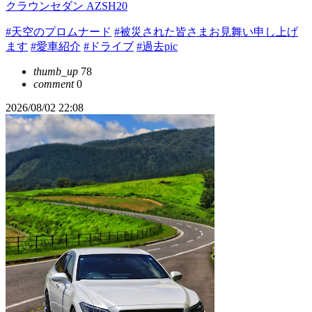
クラウンセダン AZSH20
#天空のプロムナード
#被災された皆さまお見舞い申し上げ
ます
#愛車紹介
#ドライブ
#過去pic
thumb_up
78
comment
0
2026/08/02 22:08