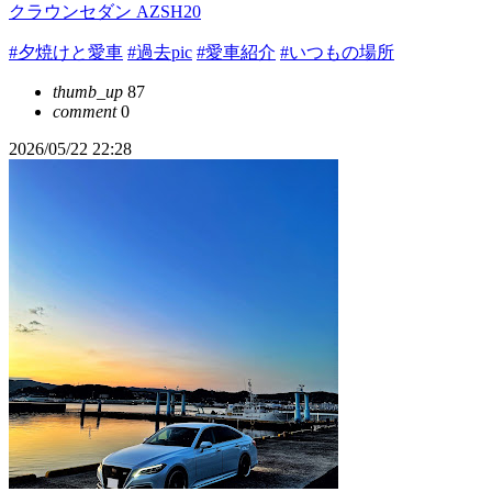
クラウンセダン AZSH20
#夕焼けと愛車
#過去pic
#愛車紹介
#いつもの場所
thumb_up
87
comment
0
2026/05/22 22:28