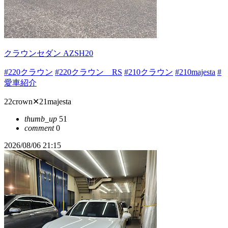
クラウンセダン AZSH20
#220クラウン
#220クラウン RS
#210クラウン
#210majesta
#
愛車紹介
22crown✕‬21majesta
thumb_up
51
comment
0
2026/08/06 21:15