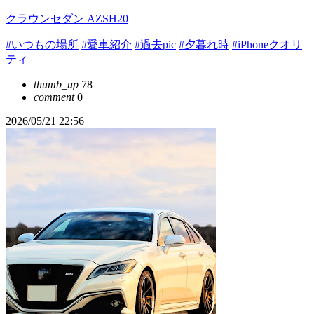
クラウンセダン AZSH20
#いつもの場所
#愛車紹介
#過去pic
#夕暮れ時
#iPhoneクオリ
ティ
thumb_up
78
comment
0
2026/05/21 22:56