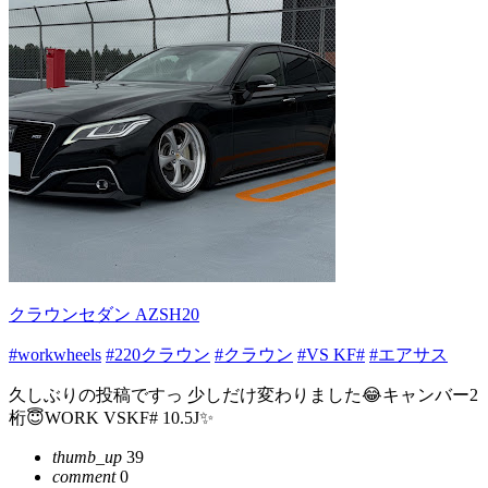
クラウンセダン AZSH20
#workwheels
#220クラウン
#クラウン
#VS KF#
#エアサス
久しぶりの投稿ですっ 少しだけ変わりました😂キャンバー2
桁😇WORK VSKF# 10.5J✨
thumb_up
39
comment
0