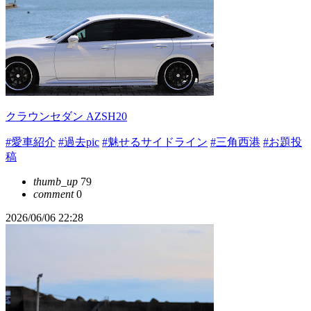
クラウンセダン AZSH20
#愛車紹介
#過去pic
#魅せるサイドライン
#三角西港
#お題投
稿
thumb_up
79
comment
0
2026/06/06 22:28