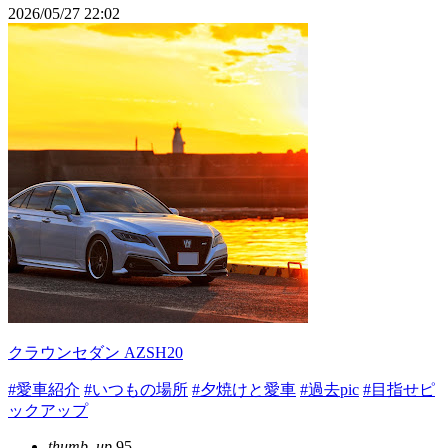
2026/05/27 22:02
クラウンセダン AZSH20
#愛車紹介
#いつもの場所
#夕焼けと愛車
#過去pic
#目指せピ
ックアップ
thumb_up
95