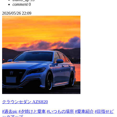
comment
0
2026/05/26 22:09
クラウンセダン AZSH20
#過去pic
#夕焼けと愛車
#いつもの場所
#愛車紹介
#目指せピ
ックアップ