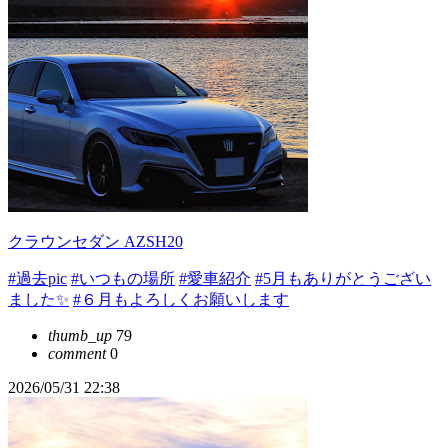
クラウンセダン AZSH20
#過去pic
#いつもの場所
#愛車紹介
#5月もありがとうござい
ました✨
#６月もよろしくお願いします
thumb_up
79
comment
0
2026/05/31 22:38