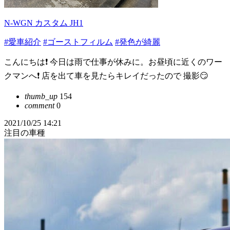
N-WGN カスタム JH1
#愛車紹介
#ゴーストフィルム
#発色が綺麗
こんにちは❗ 今日は雨で仕事が休みに。お昼頃に近くのワー
クマンへ❗ 店を出て車を見たらキレイだったので 撮影😏
thumb_up
154
comment
0
2021/10/25 14:21
注目の車種