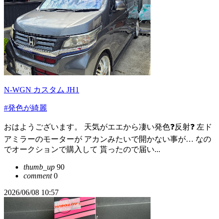
N-WGN カスタム JH1
#発色が綺麗
おはようございます。 天気がエエから凄い発色❓反射❓ 左ド
アミラーのモーターが アカンみたいで開かない事が… なの
でオークションで購入して 貰ったので届い...
thumb_up
90
comment
0
2026/06/08 10:57