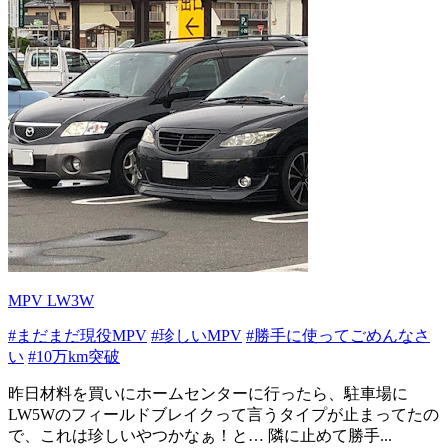
MPV LW3W
#まだまだ現役MPV
#珍しいMPV
#勝手に使ってごめんなさ
い
#10万km突破
昨日材料を買いにホームセンターに行ったら、駐車場に
LW5Wのフィールドブレイクって言うタイプが止まってたの
で、これは珍しいやつかなぁ！と… 隣に止めて勝手...