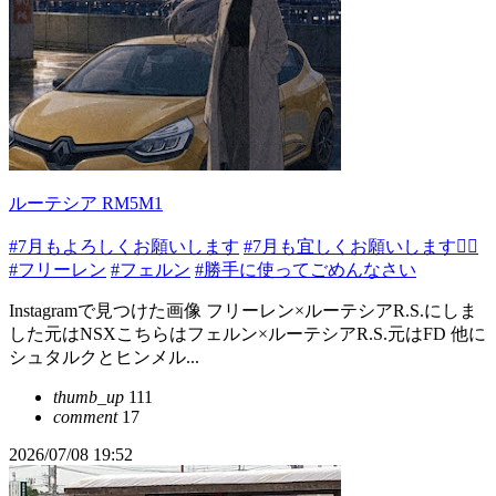
ルーテシア RM5M1
#7月もよろしくお願いします
#7月も宜しくお願いします🙇‍♂️
#フリーレン
#フェルン
#勝手に使ってごめんなさい
Instagramで見つけた画像 フリーレン×ルーテシアR.S.にしま
した元はNSXこちらはフェルン×ルーテシアR.S.元はFD 他に
シュタルクとヒンメル...
thumb_up
111
comment
17
2026/07/08 19:52