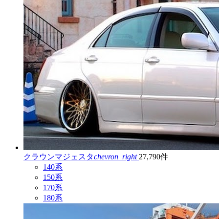
クラウンマジェスタ
chevron_right
27,790件
140系
150系
170系
180系