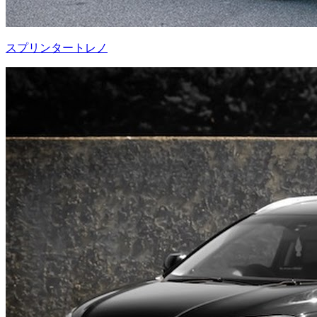
スプリンタートレノ