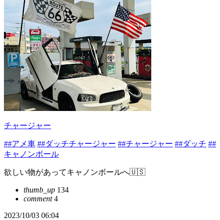
チャージャー
##アメ車
##ダッチチャージャー
##チャージャー
##ダッチ
##
キャノンボール
欲しい物があってキャノンボールへ🇺🇸
thumb_up
134
comment
4
2023/10/03 06:04