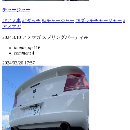
チャージャー
##アメ車
##ダッチ
##チャージャー
##ダッチチャージャー
#
アメマガ
2024.3.10 アメマガ スプリングパーティ🚗
thumb_up
116
comment
4
2024/03/20 17:57