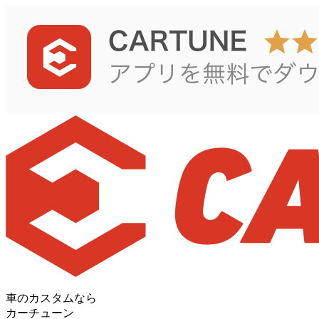
車のカスタムなら
カーチューン