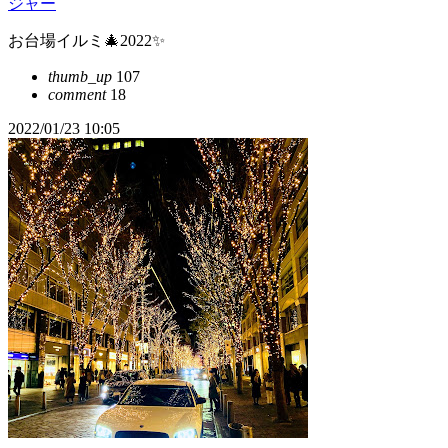
ジャー
お台場イルミ🎄2022✨
thumb_up
107
comment
18
2022/01/23 10:05