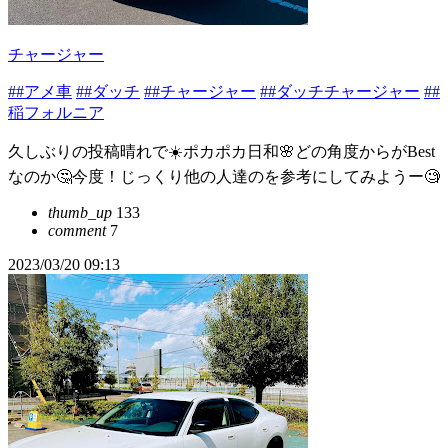
チャージャー
##アメ車
##ダッチ
##チャージャー
##ダッチチャージャー
##
稲フォルニア
久しぶりの投稿晴れで☀️ポカポカ日和🌸どの角度からがBest
なのか🤔今度！じっくり他の人達のを参考にしてみようー🧐
thumb_up
133
comment
7
2023/03/20 09:13