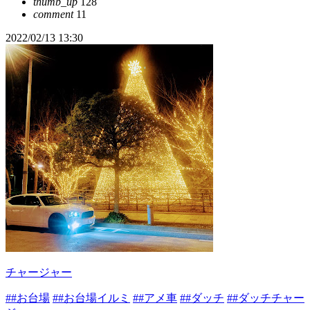
thumb_up
128
comment
11
2022/02/13 13:30
チャージャー
##お台場
##お台場イルミ
##アメ車
##ダッチ
##ダッチチャー