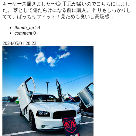
キーケース届きました〜😏 手元が緩いのでこちらにしまし
た。 落として傷だらけになる前に購入。 作りもしっかりし
てて、ばっちりフィット！見ためも良いし高級感...
thumb_up
59
comment
0
2024/05/01 20:23