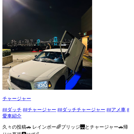
チャージャー
##ダッチ
##チャージャー
##ダッチチャージャー
##アメ車
#
愛車紹介
久々の投稿🚗 レインボー🌈ブリッジ🌉とチャージャー🚗帰