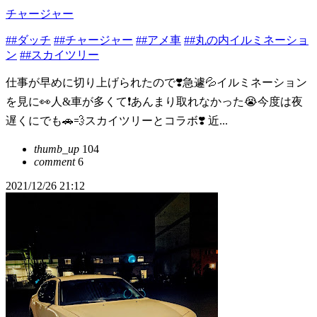
チャージャー
##ダッチ
##チャージャー
##アメ車
##丸の内イルミネーショ
ン
##スカイツリー
仕事が早めに切り上げられたので❣️急遽💦イルミネーション
を見に👀人&車が多くて❗️あんまり取れなかった😭今度は夜
遅くにでも🚗💨スカイツリーとコラボ❣️ 近...
thumb_up
104
comment
6
2021/12/26 21:12