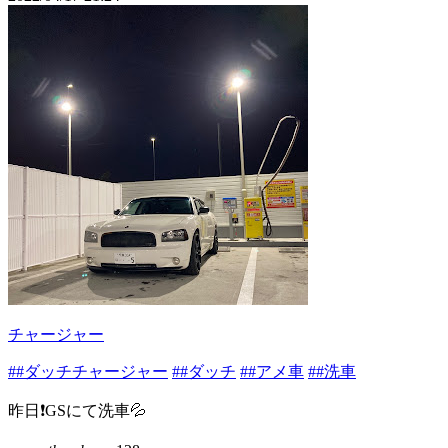
チャージャー
##ダッチチャージャー
##ダッチ
##アメ車
##洗車
昨日❗️GSにて洗車💦