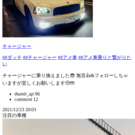
チャージャー
##ダッチ
##チャージャー
##アメ車
##アメ車乗りと繋がりた
い
チャージャーに乗り換えました😎 無言👍&フォローしちゃ
いますが宜しくお願いします🥺🤲
thumb_up
96
comment
12
2021/12/23 20:03
注目の車種