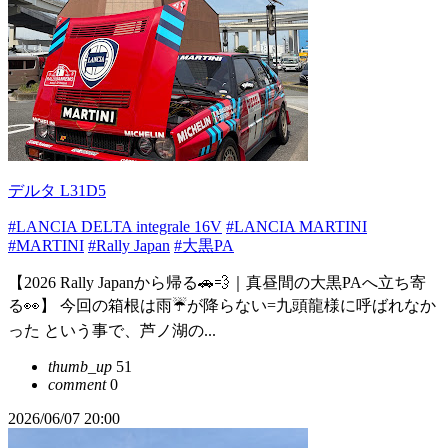
デルタ L31D5
#LANCIA DELTA integrale 16V
#LANCIA MARTINI
#MARTINI
#Rally Japan
#大黒PA
【2026 Rally Japanから帰る🚗💨｜真昼間の大黒PAへ立ち寄
る👀】 今回の箱根は雨☔が降らない=九頭龍様に呼ばれなか
った という事で、芦ノ湖の...
thumb_up
51
comment
0
2026/06/07 20:00