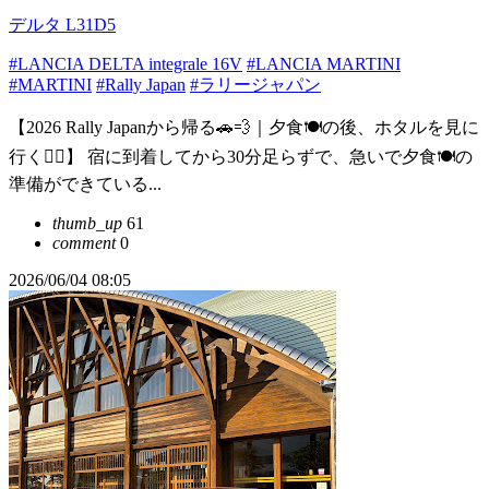
デルタ L31D5
#LANCIA DELTA integrale 16V
#LANCIA MARTINI
#MARTINI
#Rally Japan
#ラリージャパン
【2026 Rally Japanから帰る🚗💨｜夕食🍽️の後、ホタルを見に
行く🏃‍♂️】 宿に到着してから30分足らずで、急いで夕食🍽️の
準備ができている...
thumb_up
61
comment
0
2026/06/04 08:05