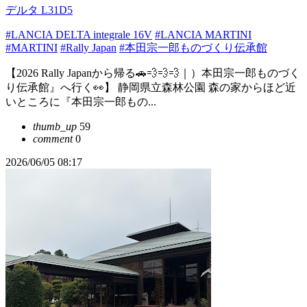
デルタ L31D5
#LANCIA DELTA integrale 16V
#LANCIA MARTINI
#MARTINI
#Rally Japan
#本田宗一郎ものづくり伝承館
【2026 Rally Japanから帰る🚗💨💨💨｜）本田宗一郎ものづく
り伝承館』へ行く👀】 静岡県立森林公園 森の家からほど近
いところに『本田宗一郎もの...
thumb_up
59
comment
0
2026/06/05 08:17