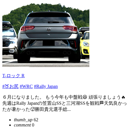
T-ロック R
#🍑お尻
#WRC
#Rally Japan
６月になりました。 もう今年も中盤戦😆 頑張りましょう🔥
先週はRally Japanの笠置山SSと三河湖SSを観戦🏁天気良かっ
たが暑かった🥵勝田貴元選手総...
thumb_up
62
comment
0