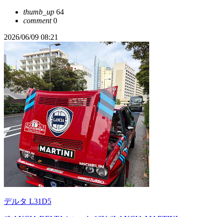
thumb_up
64
comment
0
2026/06/09 08:21
デルタ L31D5