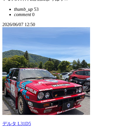
thumb_up
53
comment
0
2026/06/07 12:50
デルタ L31D5