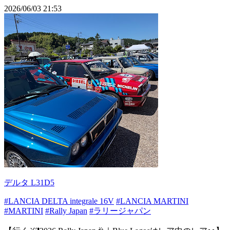
2026/06/03 21:53
デルタ L31D5
#LANCIA DELTA integrale 16V
#LANCIA MARTINI
#MARTINI
#Rally Japan
#ラリージャパン