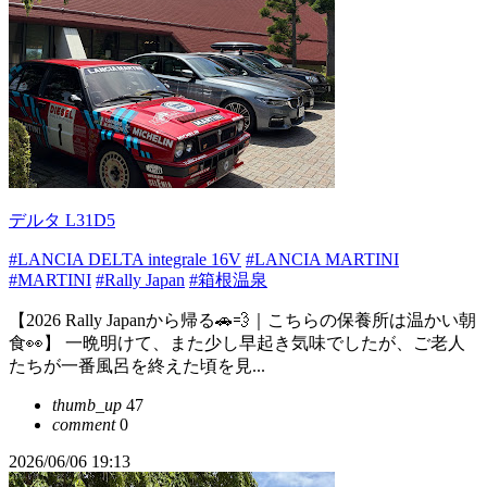
デルタ L31D5
#LANCIA DELTA integrale 16V
#LANCIA MARTINI
#MARTINI
#Rally Japan
#箱根温泉
【2026 Rally Japanから帰る🚗💨｜こちらの保養所は温かい朝
食👀】 一晩明けて、また少し早起き気味でしたが、ご老人
たちが一番風呂を終えた頃を見...
thumb_up
47
comment
0
2026/06/06 19:13