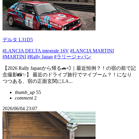
デルタ L31D5
#LANCIA DELTA integrale 16V
#LANCIA MARTINI
#MARTINI
#Rally Japan
#ラリージャパン
【2026 Rally Japanから帰る🚗💨｜最近恒例？！の宿の前で記
念撮影📸✨】 最近のドライブ旅行でマイブーム？！になり
つつある、宿の正面玄関にLA...
thumb_up
55
comment
2
2026/06/04 23:07