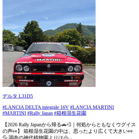
デルタ L31D5
#LANCIA DELTA integrale 16V
#LANCIA MARTINI
#MARTINI
#Rally Japan
#箱根湿生花園
【2026 Rally Japanから帰る🚗💨｜何処からともなくウグイス
の声👀】 箱根湿生花園の中は、思ったより広くて大きい👀
💦 調布の神代植物園よりは小...