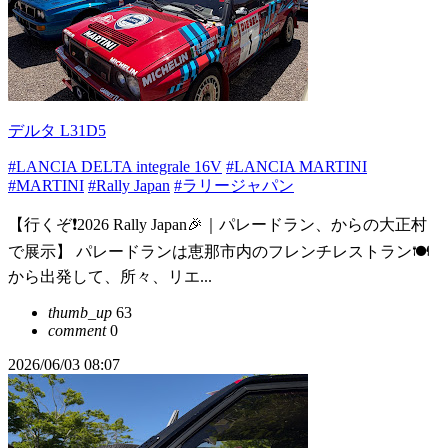
デルタ L31D5
#LANCIA DELTA integrale 16V
#LANCIA MARTINI
#MARTINI
#Rally Japan
#ラリージャパン
【行くぞ❗️2026 Rally Japan🎉｜パレードラン、からの大正村
で展示】 パレードランは恵那市内のフレンチレストラン🍽️
から出発して、所々、リエ...
thumb_up
63
comment
0
2026/06/03 08:07