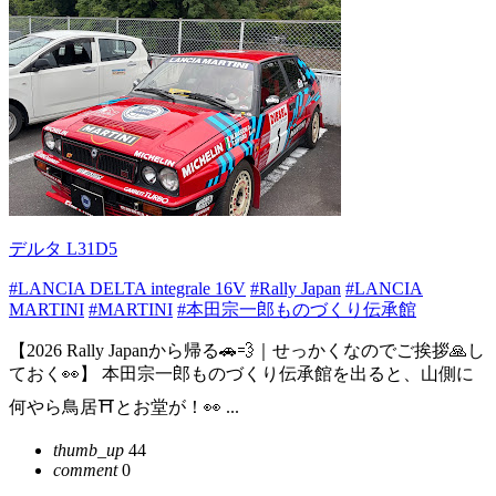
デルタ L31D5
#LANCIA DELTA integrale 16V
#Rally Japan
#LANCIA
MARTINI
#MARTINI
#本田宗一郎ものづくり伝承館
【2026 Rally Japanから帰る🚗💨｜せっかくなのでご挨拶🙏し
ておく👀】 本田宗一郎ものづくり伝承館を出ると、山側に
何やら鳥居⛩️とお堂が！👀 ...
thumb_up
44
comment
0