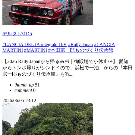
デルタ L31D5
#LANCIA DELTA integrale 16V
#Rally Japan
#LANCIA
MARTINI
#MARTINI
#本田宗一郎ものづくり伝承館
【2026 Rally Japanから帰る🚗💨｜御殿場で小休止👀】 愛知
からトンボ帰りがシンドイので、浜松で一泊、からの『本田
宗一郎ものづくり伝承館』を観...
thumb_up
51
comment
0
2026/06/05 23:12