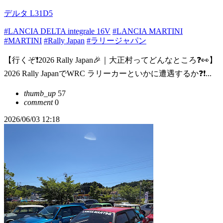
デルタ L31D5
#LANCIA DELTA integrale 16V
#LANCIA MARTINI
#MARTINI
#Rally Japan
#ラリージャパン
【行くぞ❗️2026 Rally Japan🎉｜大正村ってどんなところ❓👀】
2026 Rally JapanでWRC ラリーカーといかに遭遇するか❓❗️...
thumb_up
57
comment
0
2026/06/03 12:18