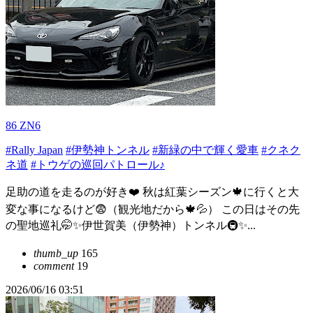
86 ZN6
#Rally Japan
#伊勢神トンネル
#新緑の中で輝く愛車
#クネク
ネ道
#トウゲの巡回パトロール♪
足助の道を走るのが好き❤️ 秋は紅葉シーズン🍁に行くと大
変な事になるけど😨（観光地だから🍁💦） この日はその先
の聖地巡礼🤭✨伊世賀美（伊勢神）トンネル🚇✨...
thumb_up
165
comment
19
2026/06/16 03:51