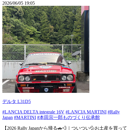
2026/06/05 19:05
デルタ L31D5
#LANCIA DELTA integrale 16V
#LANCIA MARTINI
#Rally
Japan
#MARTINI
#本田宗一郎ものづくり伝承館
【2026 Rally Japanから帰る🚗💨｜ついつい💦お土産を買って