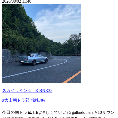
2026/08/02 11:40
スカイライン GT-R BNR32
#大山朝ドラ部
#鍵掛峠
今日の朝ドラ⛰️ 山は涼しくていいね gallardo nera V10サウン