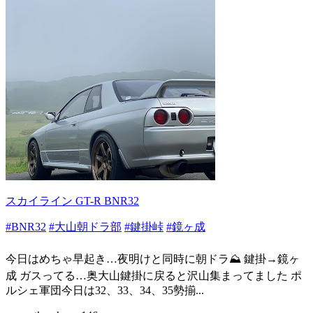
スカイライン GT-R BNR32
#BNR32
#大山朝ドラ部
#鍵掛峠
#鏡ヶ成
今日はめちゃ早起き…夜明けと同時に朝ドラ⛰️ 鍵掛→鏡ヶ
成 ガスってる…奥大山鍵掛に戻ると沢山集まってました ポ
ルシェ軍団今日は32、33、34、35勢揃...