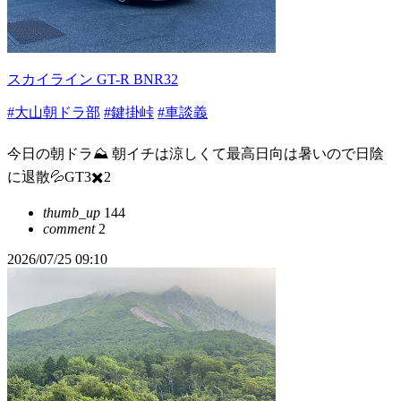
スカイライン GT-R BNR32
#大山朝ドラ部
#鍵掛峠
#車談義
今日の朝ドラ⛰️ 朝イチは涼しくて最高日向は暑いので日陰
に退散💦GT3✖️2
thumb_up
144
comment
2
2026/07/25 09:10