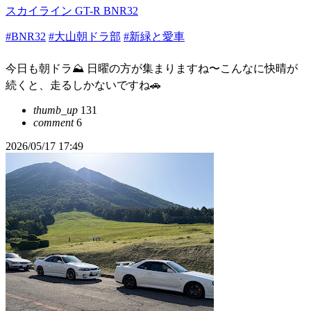
スカイライン GT-R BNR32
#BNR32
#大山朝ドラ部
#新緑と愛車
今日も朝ドラ⛰️ 日曜の方が集まりますね〜こんなに快晴が
続くと、走るしかないですね🚗
thumb_up
131
comment
6
2026/05/17 17:49