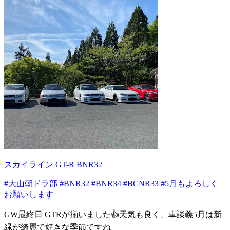
スカイライン GT-R BNR32
#大山朝ドラ部
#BNR32
#BNR34
#BCNR33
#5月もよろしく
お願いします
GW最終日 GTRが揃いました👍天気も良く、車談義5月は新
緑が綺麗で好きな季節ですね