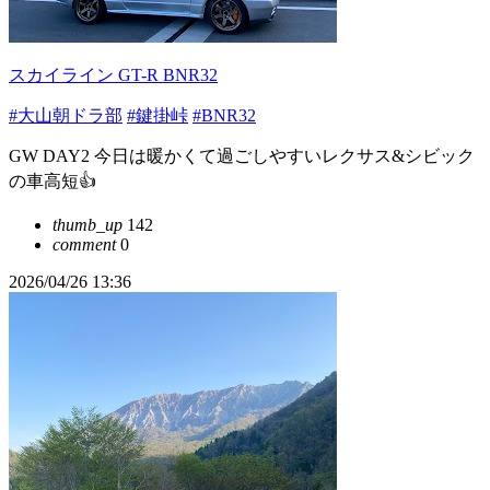
スカイライン GT-R BNR32
#大山朝ドラ部
#鍵掛峠
#BNR32
GW DAY2 今日は暖かくて過ごしやすいレクサス&シビック
の車高短👍
thumb_up
142
comment
0
2026/04/26 13:36