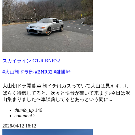
スカイライン GT-R BNR32
#大山朝ドラ部
#BNR32
#鍵掛峠
大山朝ドラ開幕⛰️ 朝イチはガスっていて大山は見えず…し
ばらく待機してると、次々と快音が響いて来ます♪今日は沢
山集まりました〜車談義してるとあっという間に...
thumb_up
146
comment
2
2026/04/12 16:12