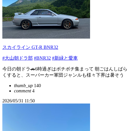
スカイライン GT-R BNR32
#大山朝ドラ部
#BNR32
#新緑と愛車
今日の朝ドラ🚗6時過ぎはボチボチ集まって 朝ごはんしばら
くすると、スーパーカー軍団ジャンルも様々下界は暑そう
thumb_up
140
comment
4
2026/05/31 11:50