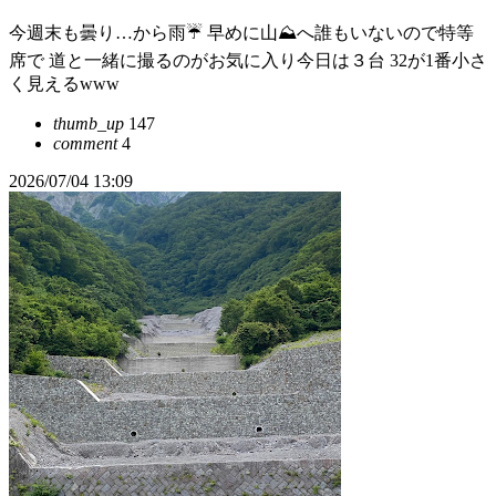
今週末も曇り…から雨☔ 早めに山⛰️へ誰もいないので特等
席で 道と一緒に撮るのがお気に入り今日は３台 32が1番小さ
く見えるwww
thumb_up
147
comment
4
2026/07/04 13:09