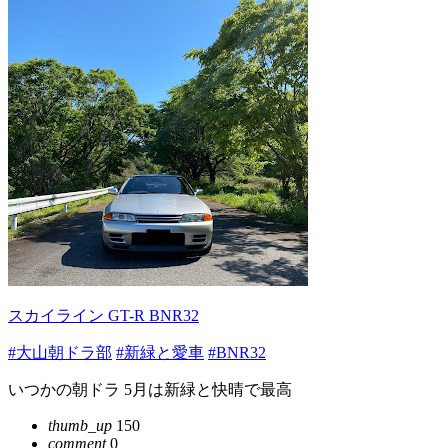
スカイライン GT-R BNR32
#大山朝ドラ部
#新緑と愛車
#BNR32
いつかの朝ドラ 5月は新緑と快晴で最高
thumb_up
150
comment
0