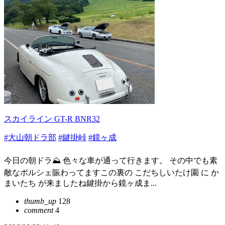
スカイライン GT-R BNR32
#大山朝ドラ部
#鍵掛峠
#鏡ヶ成
今日の朝ドラ⛰️ 色々な車が通って行きます。 その中でも素
敵なポルシェ賑わってますこの裏の こだちしいたけ園 に か
まいたち が来ましたね鍵掛から鏡ヶ成ま...
thumb_up
128
comment
4