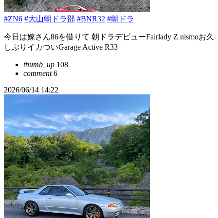
#ZN6
#大山朝ドラ部
#BNR32
#朝ドラ
今日は嫁さん86を借りて 朝ドラデビューFairlady Z nismoお久
しぶりイカついGarage Active R33
thumb_up
108
comment
6
2026/06/14 14:22