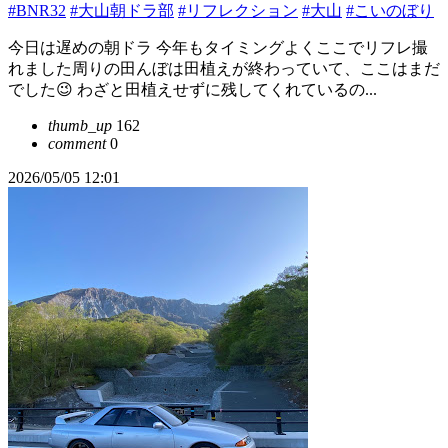
#BNR32
#大山朝ドラ部
#リフレクション
#大山
#こいのぼり
今日は遅めの朝ドラ 今年もタイミングよくここでリフレ撮
れました周りの田んぼは田植えが終わっていて、ここはまだ
でした😉 わざと田植えせずに残してくれているの...
thumb_up
162
comment
0
2026/05/05 12:01