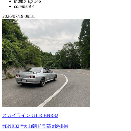
thumb_up
146
comment
4
2026/07/19 09:31
スカイライン GT-R BNR32
#BNR32
#大山朝ドラ部
#鍵掛峠