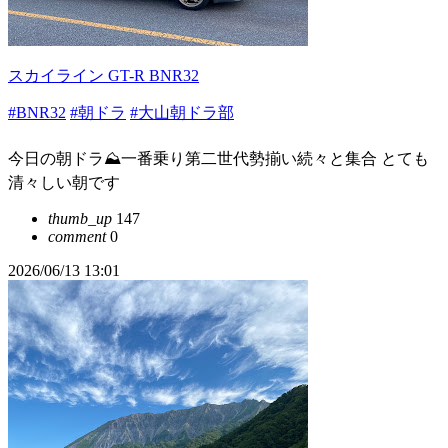
スカイライン GT-R BNR32
#BNR32
#朝ドラ
#大山朝ドラ部
今日の朝ドラ⛰️一番乗り第二世代勢揃い続々と集合 とても
清々しい朝です
thumb_up
147
comment
0
2026/06/13 13:01