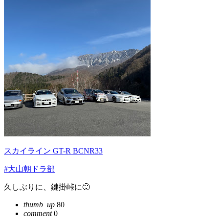
スカイライン GT-R BCNR33
#大山朝ドラ部
久しぶりに、鍵掛峠に🙂
thumb_up
80
comment
0