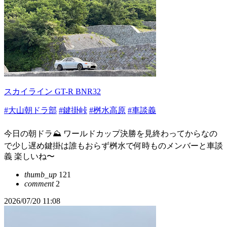
スカイライン GT-R BNR32
#大山朝ドラ部
#鍵掛峠
#桝水高原
#車談義
今日の朝ドラ⛰️ ワールドカップ決勝を見終わってからなの
で少し遅め鍵掛は誰もおらず桝水で何時ものメンバーと車談
義 楽しいね〜
thumb_up
121
comment
2
2026/07/20 11:08