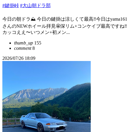
#鍵掛峠
#大山朝ドラ部
今日の朝ドラ⛰️ 今日の鍵掛は涼しくて最高‼︎今日はyama161
さんのNEWホイール拝見🤩深リム+コンケイブ最高ですね‼︎
カッコええ〜いつメン+初メン...
thumb_up
155
comment
8
2026/07/26 18:09