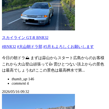
スカイライン GT-R BNR32
#BNR32
#大山朝ドラ部
#5月もよろしくお願いします
今日の朝ドラ⛰️ まずは蒜山からスタート広島からのお客様
これから大山登山頑張って👍 雲ひとつない頂上からの景色
は最高でしょうね‼︎ここの景色は最高桝水で第...
thumb_up
146
comment
4
2026/05/16 09:32