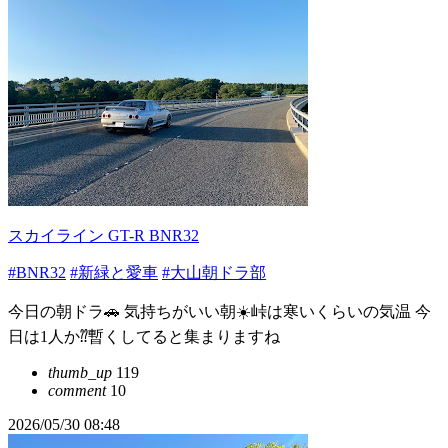
スカイライン GT-R BNR32
#BNR32
#新緑と愛車
#大山朝ドラ部
今日の朝ドラ🚗 気持ちがいい朝☀️峠は寒いくらいの気温 今
日は1人か⁇暫くしてると集まりますね
thumb_up
119
comment
10
2026/05/30 08:48