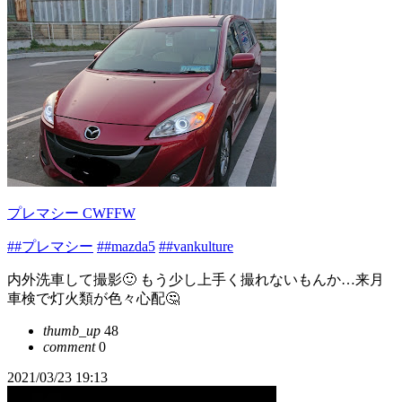
プレマシー CWFFW
##プレマシー
##mazda5
##vankulture
内外洗車して撮影🙂 もう少し上手く撮れないもんか…来月
車検で灯火類が色々心配🤔
thumb_up
48
comment
0
2021/03/23 19:13