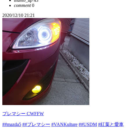
thumb_up
43
comment
0
2020/12/10 21:21
プレマシー CWFFW
##mazda5
##プレマシー
#VANKulture
##USDM
#紅葉と愛車