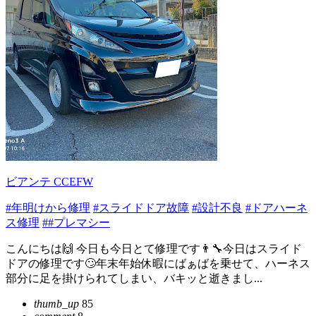
ビアンテ CCEFW
#年明けから修理
#スライドドア故障
#設計不良
#ドアハーネ
ス修理
##プレマシー
こんにちは🙌 今日も今日とて修理です👨‍🔧今日はスライド
ドアの修理です🙄年末年始休暇にばぁばを乗せて、ハーネス
部分に足を掛けられてしまい、バキッと逝きまし...
thumb_up
85