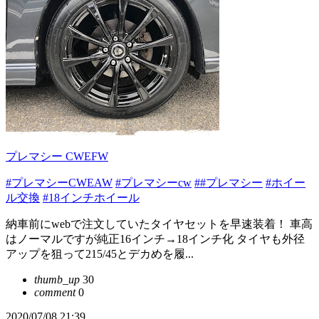
プレマシー CWEFW
#プレマシーCWEAW
#プレマシーcw
##プレマシー
#ホイー
ル交換
#18インチホイール
納車前にwebで注文していたタイヤセットを早速装着！ 車高
はノーマルですが純正16インチ→18インチ化 タイヤも外径
アップを狙って215/45とデカめを履...
thumb_up
30
comment
0
2020/07/08 21:39