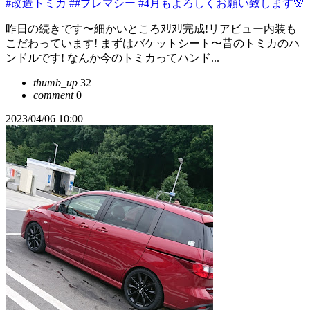
#改造トミカ
##プレマシー
#4月もよろしくお願い致します🌸
昨日の続きです〜細かいところﾇﾘﾇﾘ完成!リアビュー内装も
こだわっています! まずはバケットシート〜昔のトミカのハ
ンドルです! なんか今のトミカってハンド...
thumb_up
32
comment
0
2023/04/06 10:00