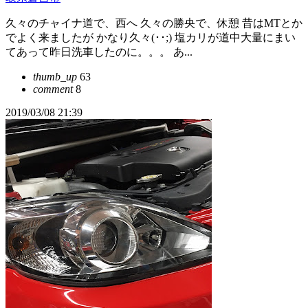
久々のチャイナ道で、西へ 久々の勝央で、休憩 昔はMTとか
でよく来ましたが かなり久々(･･;) 塩カリが道中大量にまい
てあって昨日洗車したのに。。。 あ...
thumb_up
63
comment
8
2019/03/08 21:39