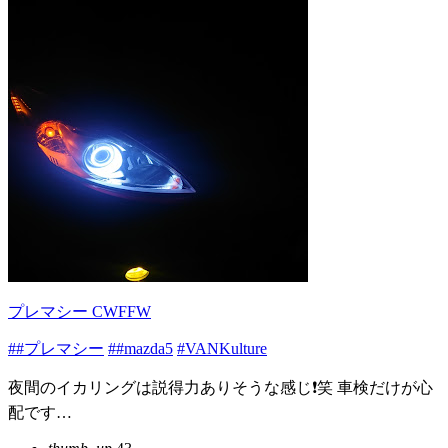
プレマシー CWFFW
##プレマシー
##mazda5
#VANKulture
夜間のイカリングは説得力ありそうな感じ❗笑 車検だけが心
配です…