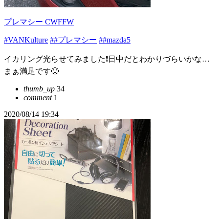
プレマシー CWFFW
#VANKulture
##プレマシー
##mazda5
イカリング光らせてみました❗日中だとわかりづらいかな…
まぁ満足です🙂
thumb_up
34
comment
1
2020/08/14 19:34