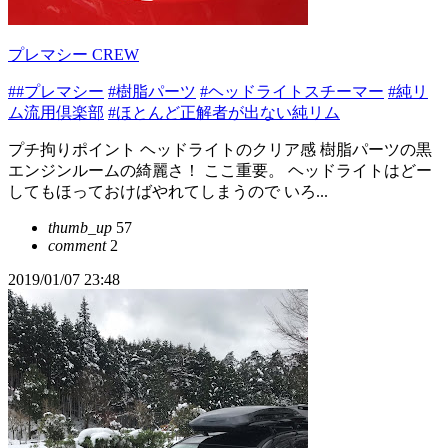
プレマシー CREW
##プレマシー
#樹脂パーツ
#ヘッドライトスチーマー
#純リ
ム流用倶楽部
#ほとんど正解者が出ない純リム
プチ拘りポイント ヘッドライトのクリア感 樹脂パーツの黒
エンジンルームの綺麗さ！ ここ重要。 ヘッドライトはどー
してもほっておけばやれてしまうので いろ...
thumb_up
57
comment
2
2019/01/07 23:48