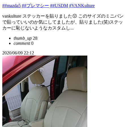
##mazda5
##プレマシー
##USDM
#VANKulture
vankulture ステッカーを貼りました😗 このサイズのミニバン
で貼っていいのか気にしてましたが、貼りました(笑)ステッ
カーに恥じないようなカスタムし...
thumb_up
28
comment
0
2020/06/09 22:12