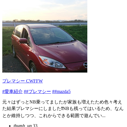
プレマシー CWFFW
#愛車紹介
##プレマシー
##mazda5
元々はずっとNB乗ってましたが家族も増えたため色々考え
た結果プレマシーにしました❗NBも残ってはいるため、なん
とか維持しつつ、これからできる範囲で遊んでい...
thumb_up
33