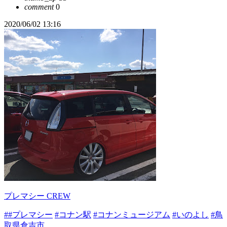
comment
0
2020/06/02 13:16
プレマシー CREW
##プレマシー
#コナン駅
#コナンミュージアム
#いのよし
#鳥
取県倉吉市