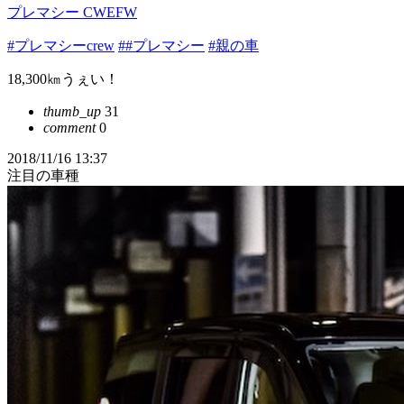
プレマシー CWEFW
#プレマシーcrew
##プレマシー
#親の車
18,300㎞うぇい！
thumb_up
31
comment
0
2018/11/16 13:37
注目の車種