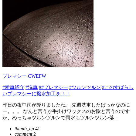
プレマシー CWEFW
#愛車紹介
#洗車
##プレマシー
#ツルンツルン
#このすばらし
いプレマシーに撥水加工を！！
昨日の夜中雨が降りましたね。 先週洗車したばっかなのに
ー。。。 なんと言うか手掛けワックスのお陰と言うのです
か、めっちゃツルンツルンで雨水もツルンツルン落...
thumb_up
41
comment
2