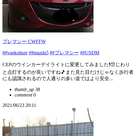
プレマシー CWFFW
##vankulture
##mazda5
##プレマシー
##USDM
CEPのウインカーデイライトに変更してみました❗😙じわり
と点灯するのが良いですね🎵また見た目だけじゃなく歩行者
にも認識されるので人通りの多い道ではより安全...
thumb_up
38
comment
0
2021/06/23 20:11