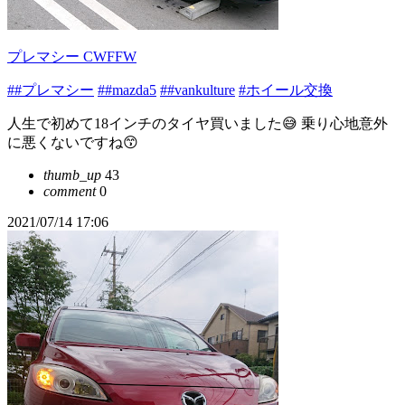
プレマシー CWFFW
##プレマシー
##mazda5
##vankulture
#ホイール交換
人生で初めて18インチのタイヤ買いました😅 乗り心地意外
に悪くないですね😙
thumb_up
43
comment
0
2021/07/14 17:06