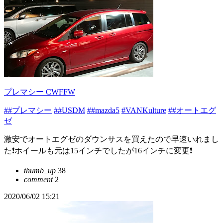
プレマシー CWFFW
##プレマシー
##USDM
##mazda5
#VANKulture
##オートエグ
ゼ
激安でオートエグゼのダウンサスを買えたので早速いれまし
た❗ホイールも元は15インチでしたが16インチに変更❗
thumb_up
38
comment
2
2020/06/02 15:21