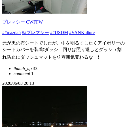
プレマシー CWFFW
##mazda5
##プレマシー
##USDM
#VANKulture
元が黒の布シートでしたが、中を明るくしたくアイボリーの
シートカバーを装着❗ダッシュ回りは照り返しとダッシュ割
れ防止にダッシュマットを🤙雰囲気変わるなー❗
thumb_up
33
comment
1
2020/06/03 20:13