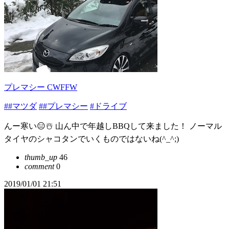
プレマシー CWFFW
##マツダ
##プレマシー
#ドライブ
んー寒い😑☃️ 山ん中で年越しBBQして来ました！ ノーマル
タイヤのシャコタンでいくものではないね(^_^;)
thumb_up
46
comment
0
2019/01/01 21:51