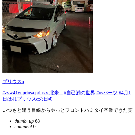
プリウスα
#zvw41w priusa prius v 北米...
#自己満の世界
#usパーツ
#4月1
日は41プリウスαの日🤙
いつもと違う目線からやっとフロントハミタイ卒業できた笑
thumb_up
68
comment
0