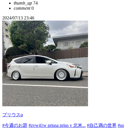
thumb_up
74
comment
0
2024/07/13 23:46
プリウスα
#今週のお題
#zvw41w priusa prius v 北米...
#自己満の世界
#us