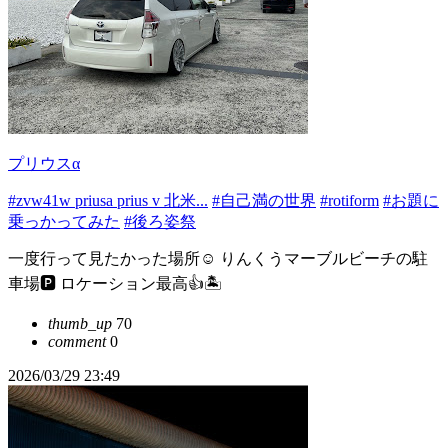
プリウスα
#zvw41w priusa prius v 北米...
#自己満の世界
#rotiform
#お題に
乗っかってみた
#後ろ姿祭
一度行って見たかった場所☺️ りんくうマーブルビーチの駐
車場🅿️ ロケーション最高👍🏝️
thumb_up
70
comment
0
2026/03/29 23:49