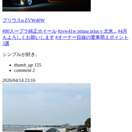
プリウスα ZVW40W
#80スープラ純正ホイール
#zvw41w priusa prius v 北米...
#4月
もよろしくお願いします
#オーナー目線の愛車萌えポイント
3選
シンプルが好き。
thumb_up
155
comment
2
2026/04/14 23:16