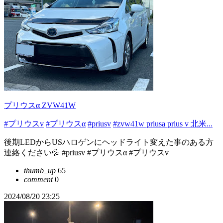
プリウスα ZVW41W
#プリウスv
#プリウス‪α‬
#priusv
#zvw41w priusa prius v 北米...
後期LEDからUSハロゲンにヘッドライト変えた事のある方
連絡ください💦 #priusv #プリウスα #プリウスv
thumb_up
65
comment
0
2024/08/20 23:25