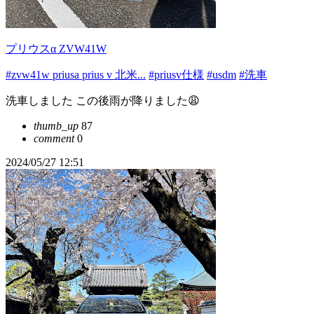
プリウスα ZVW41W
#zvw41w priusa prius v 北米...
#priusv仕様
#usdm
#洗車
洗車しました この後雨が降りました😩
thumb_up
87
comment
0
2024/05/27 12:51