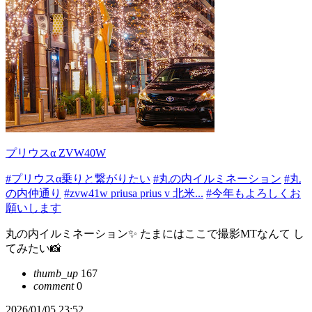
プリウスα ZVW40W
#プリウスα乗りと繋がりたい
#丸の内イルミネーション
#丸
の内仲通り
#zvw41w priusa prius v 北米...
#今年もよろしくお
願いします
丸の内イルミネーション✨ たまにはここで撮影MTなんて し
てみたい📸
thumb_up
167
comment
0
2026/01/05 23:52