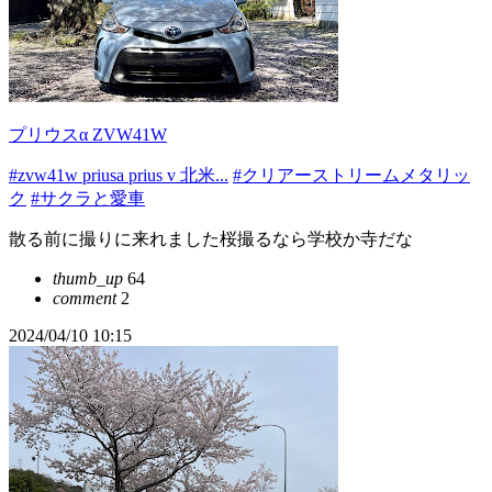
プリウスα ZVW41W
#zvw41w priusa prius v 北米...
#クリアーストリームメタリッ
ク
#サクラと愛車
散る前に撮りに来れました桜撮るなら学校か寺だな
thumb_up
64
comment
2
2024/04/10 10:15