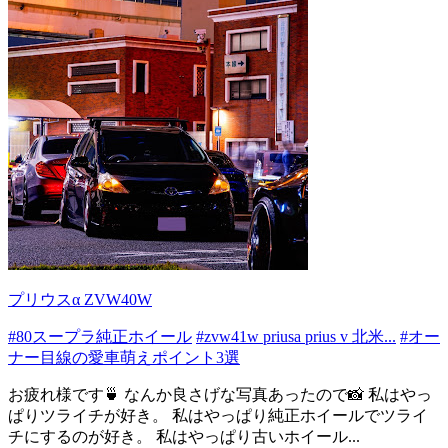
プリウスα ZVW40W
#80スープラ純正ホイール
#zvw41w priusa prius v 北米...
#オー
ナー目線の愛車萌えポイント3選
お疲れ様です🍵 なんか良さげな写真あったので📸 私はやっ
ぱりツライチが好き。 私はやっぱり純正ホイールでツライ
チにするのが好き。 私はやっぱり古いホイール...