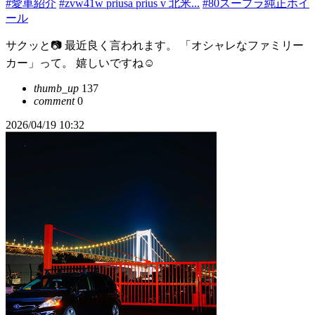
#愛車紹介
#zvw41w priusa prius v 北米...
#80スープラ純正ホイ
ール
サクッと📷 最近良く言われます。 「オシャレなファミリー
カー」って。 嬉しいですね☺️
thumb_up
137
comment
0
2026/04/19 10:32