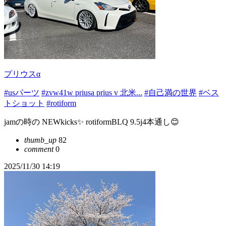
プリウスα
#usパーツ
#zvw41w priusa prius v 北米...
#自己満の世界
#ベス
トショット
#rotiform
jamの時の NEWkicks✨ rotiformBLQ 9.5j4本通し😊
thumb_up
82
comment
0
2025/11/30 14:19