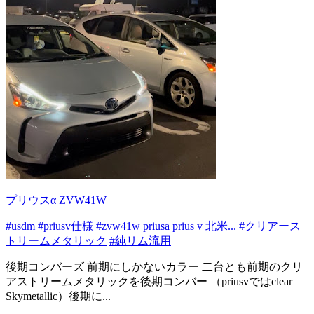
プリウスα ZVW41W
#usdm
#priusv仕様
#zvw41w priusa prius v 北米...
#クリアース
トリームメタリック
#純リム流用
後期コンバーズ 前期にしかないカラー 二台とも前期のクリ
アストリームメタリックを後期コンバー （priusvではclear
Skymetallic）後期に...