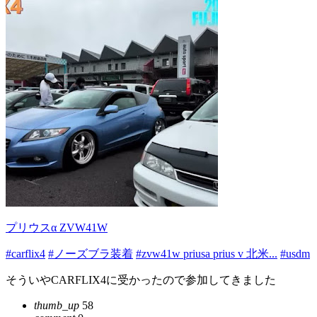
プリウスα ZVW41W
#carflix4
#ノーズブラ装着
#zvw41w priusa prius v 北米...
#usdm
そういやCARFLIX4に受かったので参加してきました
thumb_up
58