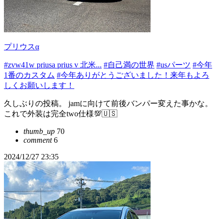
プリウスα
#zvw41w priusa prius v 北米...
#自己満の世界
#usパーツ
#今年
1番のカスタム
#今年ありがとうございました！来年もよろ
しくお願いします！
久しぶりの投稿。 jamに向けて前後バンパー変えた事かな。
これで外装は完全two仕様💯🇺🇸
thumb_up
70
comment
6
2024/12/27 23:35