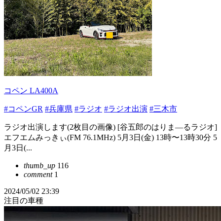
コペン LA400A
#コペンGR
#兵庫県
#ラジオ
#ラジオ出演
#三木市
ラジオ出演します(2枚目の画像) [谷五郎のはりま—るラジオ]
エフエムみっきぃ(FM 76.1MHz) 5月3日(金) 13時〜13時30分 5
月3日(...
thumb_up
116
comment
1
2024/05/02 23:39
注目の車種