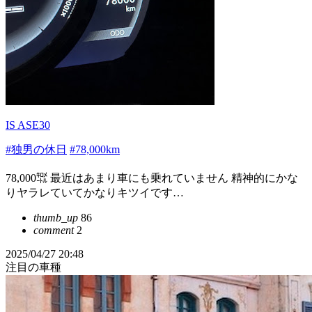
IS ASE30
#独男の休日
#78,000km
78,000㌖ 最近はあまり車にも乗れていません 精神的にかな
りヤラレていてかなりキツイです…
thumb_up
86
comment
2
2025/04/27 20:48
注目の車種