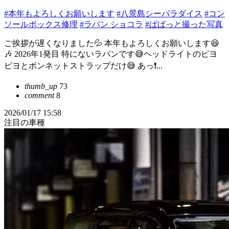
#本年もよろしくお願いします
#八景島シーパラダイス
#コン
ソールボックス修理
#ラパン ショコラ
#ぱぱっと撮った写真
ご挨拶が遅くなりました💦 本年もよろしくお願いします😆
🎶 2026年1発目 特にないラパンです😅ヘッドライトのピヨ
ピヨとボンネットストラップだけ😅 あっ❗...
thumb_up
73
comment
8
2026/01/17 15:58
注目の車種