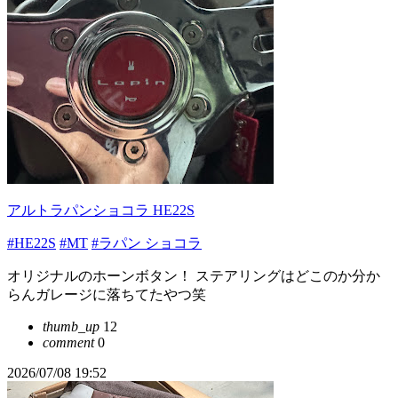
アルトラパンショコラ HE22S
#HE22S
#MT
#ラパン ショコラ
オリジナルのホーンボタン！ ステアリングはどこのか分か
らんガレージに落ちてたやつ笑
thumb_up
12
comment
0
2026/07/08 19:52