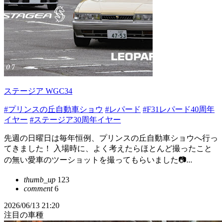
ステージア WGC34
#プリンスの丘自動車ショウ
#レパード
#F31レパード40周年
イヤー
#ステージア30周年イヤー
先週の日曜日は毎年恒例、プリンスの丘自動車ショウへ行っ
てきました！ 入場時に、よく考えたらほとんど撮ったこと
の無い愛車のツーショットを撮ってもらいました📷...
thumb_up
123
comment
6
2026/06/13 21:20
注目の車種