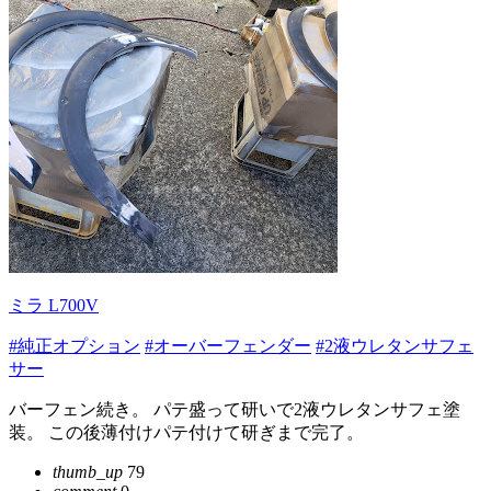
ミラ L700V
#純正オプション
#オーバーフェンダー
#2液ウレタンサフェ
サー
バーフェン続き。 パテ盛って研いで2液ウレタンサフェ塗
装。 この後薄付けパテ付けて研ぎまで完了。
thumb_up
79