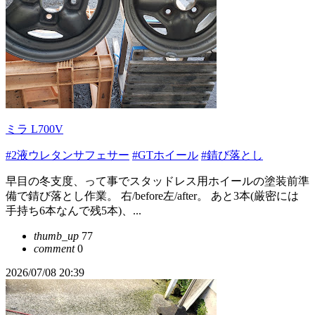
ミラ L700V
#2液ウレタンサフェサー
#GTホイール
#錆び落とし
早目の冬支度、って事でスタッドレス用ホイールの塗装前準
備で錆び落とし作業。 右/before左/after。 あと3本(厳密には
手持ち6本なんで残5本)、...
thumb_up
77
comment
0
2026/07/08 20:39