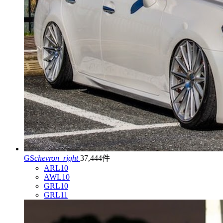
GS
chevron_right
37,444件
ARL10
AWL10
GRL10
GRL11