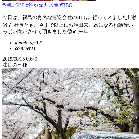
#押田運送
#沙弥嘉丸水産
#BBQ
今日は、福島の有名な運送会社のBBQに行って来ました⤴️⤴️✌️
😁🎵 社長とも、今まで以上にお話出来、為になるお話等い
っぱい聞かさせて頂きました😍💕 来年...
thumb_up
122
comment
8
2019/08/15 00:49
注目の車種