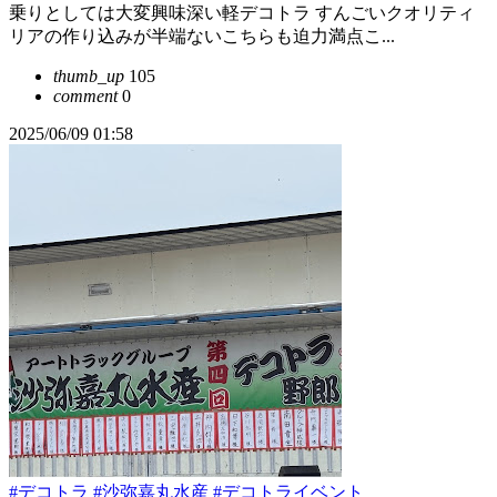
乗りとしては大変興味深い軽デコトラ すんごいクオリティ
リアの作り込みが半端ないこちらも迫力満点こ...
thumb_up
105
comment
0
2025/06/09 01:58
#デコトラ
#沙弥嘉丸水産
#デコトライベント