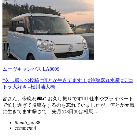
ムーヴキャンバス LA800S
#久し振りの投稿
#何とか生きてます！
#沙弥嘉丸水産
#デコ
トラ大好き
#松川浦大橋
皆さん、今晩わ🌃🌠 お久し振りです🙂‍↕️ 仕事やプライベート
で忙し過ぎて投稿をするのを忘れていましたが、何とか元気
に生きてます😀さて、先月の8日㈰は相馬...
thumb_up
88
comment
4