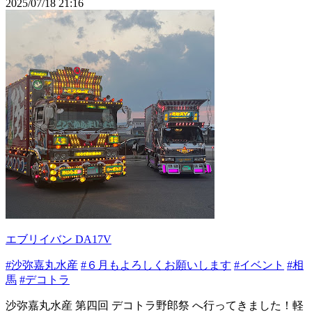
2025/07/18 21:16
エブリイバン DA17V
#沙弥嘉丸水産
#６月もよろしくお願いします
#イベント
#相
馬
#デコトラ
沙弥嘉丸水産 第四回 デコトラ野郎祭 へ行ってきました！軽