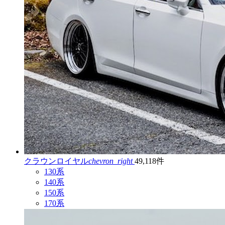
クラウンロイヤル
chevron_right
49,118件
130系
140系
150系
170系