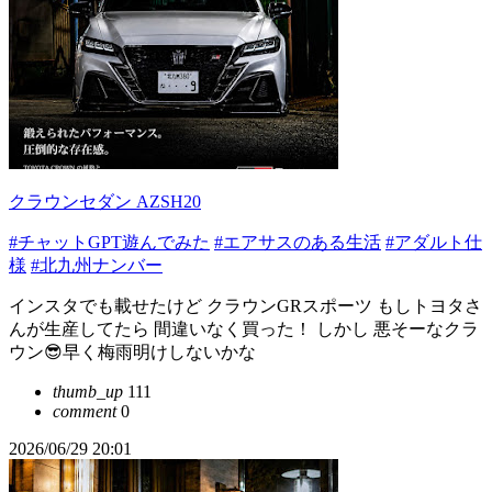
クラウンセダン AZSH20
#チャットGPT遊んでみた
#エアサスのある生活
#アダルト仕
様
#北九州ナンバー
インスタでも載せたけど クラウンGRスポーツ もしトヨタさ
んが生産してたら 間違いなく買った！ しかし 悪そーなクラ
ウン😎早く梅雨明けしないかな
thumb_up
111
comment
0
2026/06/29 20:01