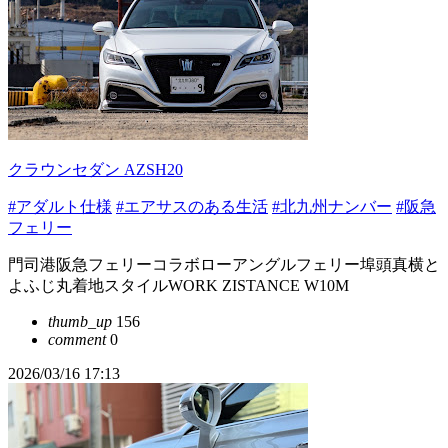
クラウンセダン AZSH20
#アダルト仕様
#エアサスのある生活
#北九州ナンバー
#阪急
フェリー
門司港阪急フェリーコラボローアングルフェリー埠頭真横と
よふじ丸着地スタイルWORK ZISTANCE W10M
thumb_up
156
comment
0
2026/03/16 17:13