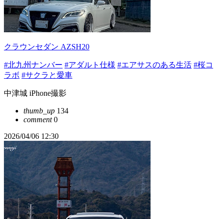
クラウンセダン AZSH20
#北九州ナンバー
#アダルト仕様
#エアサスのある生活
#桜コ
ラボ
#サクラと愛車
中津城 iPhone撮影
thumb_up
134
comment
0
2026/04/06 12:30