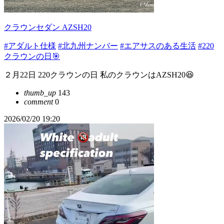
クラウンセダン AZSH20
#アダルト仕様
#北九州ナンバー
#エアサスのある生活
#220
クラウンの日🎯
２月22日 220クラウンの日 私のクラウンはAZSH20😆
thumb_up
143
comment
0
2026/02/20 19:20