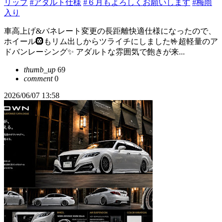
リップ
#アダルト仕様
#６月もよろしくお願いします
#梅雨
入り
車高上げ&バネレート変更の長距離快適仕様になったので、
ホイール🛞もリム出しからツライチにしました🤟超軽量のア
ドバンレーシング✨ アダルトな雰囲気で飽きが来...
thumb_up
69
comment
0
2026/06/07 13:58