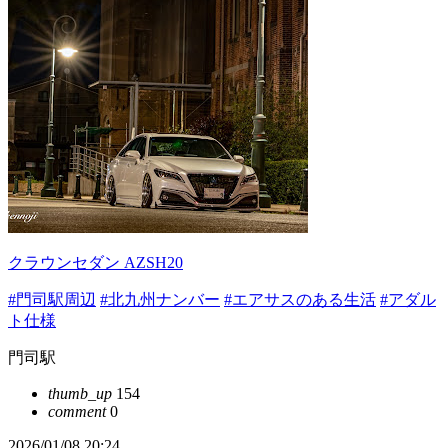
クラウンセダン AZSH20
#門司駅周辺
#北九州ナンバー
#エアサスのある生活
#アダル
ト仕様
門司駅
thumb_up
154
comment
0
2026/01/08 20:24