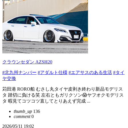
クラウンセダン AZSH20
#北九州ナンバー
#アダルト仕様
#エアサスのある生活
#タイ
ヤ交換
苅田港 RORO船 むさし丸タイヤ皮剥き終わり新品モデリス
タ 踏切に負ける笑 左右ともガリクソン😱ヤフオクモデリス
タ 暇見てコツコツ直してとりあえず完成 ...
thumb_up
136
comment
0
2026/05/11 19:02