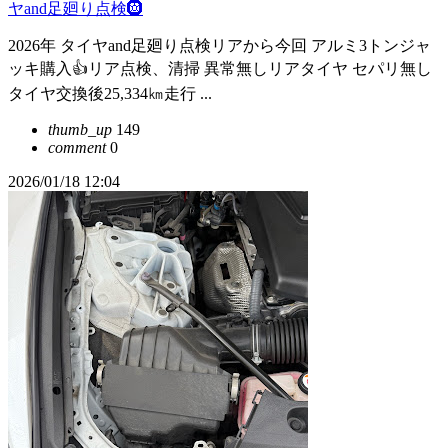
ヤand足廻り点検🛞
2026年 タイヤand足廻り点検リアから今回 アルミ3トンジャ
ッキ購入👍リア点検、清掃 異常無しリアタイヤ セパリ無し
タイヤ交換後25,334㎞走行 ...
thumb_up
149
comment
0
2026/01/18 12:04