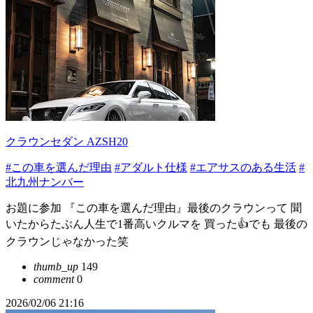
クラウンセダン AZSH20
#この車を選んだ理由
#アダルト仕様
#エアサスのある生活
#
北九州ナンバー
お題に参加 『この車を選んだ理由』最後のクラウンって 聞
いたからたぶん人生で1番高いクルマを 買った👍でも 最後の
クラウンじゃなかった笑
thumb_up
149
comment
0
2026/02/06 21:16