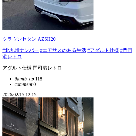
クラウンセダン AZSH20
#北九州ナンバー
#エアサスのある生活
#アダルト仕様
#門司
港レトロ
アダルト仕様 門司港レトロ
thumb_up
118
comment
0
2026/02/15 12:15