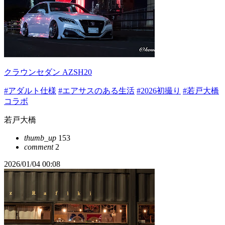
クラウンセダン AZSH20
#アダルト仕様
#エアサスのある生活
#2026初撮り
#若戸大橋
コラボ
若戸大橋
thumb_up
153
comment
2
2026/01/04 00:08