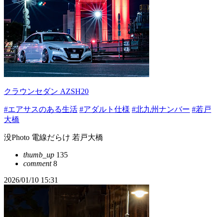
クラウンセダン AZSH20
#エアサスのある生活
#アダルト仕様
#北九州ナンバー
#若戸
大橋
没Photo 電線だらけ 若戸大橋
thumb_up
135
comment
8
2026/01/10 15:31