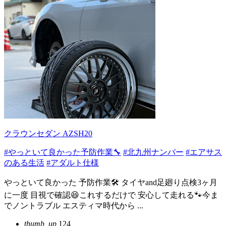
クラウンセダン AZSH20
#やっといて良かった予防作業🔧
#北九州ナンバー
#エアサス
のある生活
#アダルト仕様
やっといて良かった 予防作業🛠️ タイヤand足廻り点検3ヶ月
に一度 目視で確認😆これするだけで 安心して走れる🐾今ま
でノントラブル エスティマ時代から ...
thumb_up
124