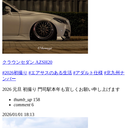
クラウンセダン AZSH20
#2026初撮り
#エアサスのある生活
#アダルト仕様
#北九州ナ
ンバー
2026 元旦 初撮り 門司駅本年も宜しくお願い申し上げます
thumb_up
158
comment
6
2026/01/01 18:13