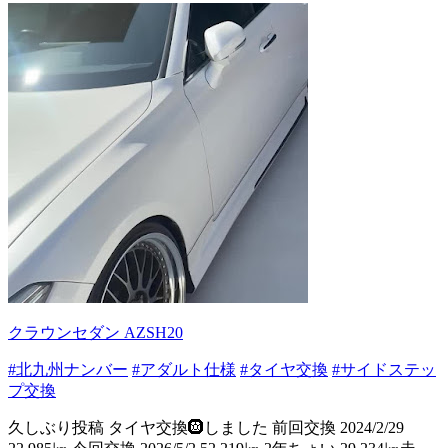
クラウンセダン AZSH20
#北九州ナンバー
#アダルト仕様
#タイヤ交換
#サイドステッ
プ交換
久しぶり投稿 タイヤ交換🛞しました 前回交換 2024/2/29