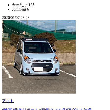
thumb_up
135
comment
6
2026/01/07 23:28
アルト
#地震
#現地リポート
#新年のご挨拶
#アダルト仕様