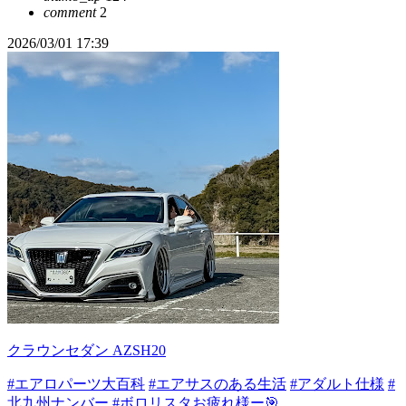
comment
2
2026/03/01 17:39
クラウンセダン AZSH20
#エアロパーツ大百科
#エアサスのある生活
#アダルト仕様
#
北九州ナンバー
#ボロリスタお疲れ様ー🎯