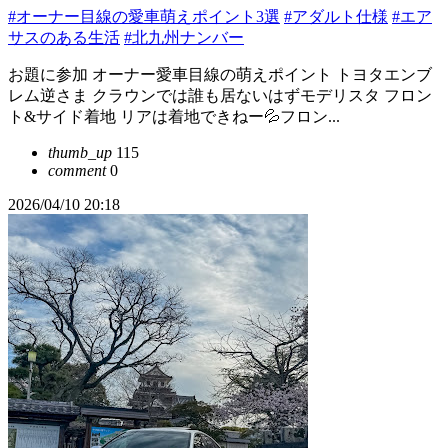
#オーナー目線の愛車萌えポイント3選
#アダルト仕様
#エア
サスのある生活
#北九州ナンバー
お題に参加 オーナー愛車目線の萌えポイント トヨタエンブ
レム逆さま クラウンでは誰も居ないはずモデリスタ フロン
ト&サイド着地 リアは着地できねー💦フロン...
thumb_up
115
comment
0
2026/04/10 20:18