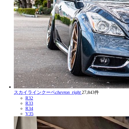
スカイラインクーペ
chevron_right
27,843件
R32
R33
R34
V35