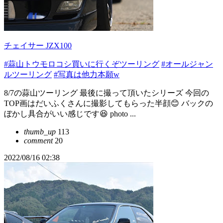
チェイサー JZX100
#蒜山トウモロコシ買いに行くぞツーリング
#オールジャン
ルツーリング
#写真は他力本願w
8/7の蒜山ツーリング 最後に撮って頂いたシリーズ 今回の
TOP画はだいふくさんに撮影してもらった半顔😊 バックの
ぼかし具合がいい感じです😆 photo ...
thumb_up
113
comment
20
2022/08/16 02:38