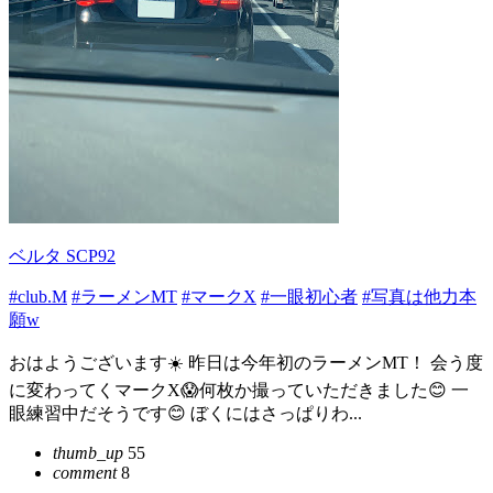
ベルタ SCP92
#club.M
#ラーメンMT
#マークX
#一眼初心者
#写真は他力本
願w
おはようございます☀️ 昨日は今年初のラーメンMT！ 会う度
に変わってくマークX😱何枚か撮っていただきました😊 一
眼練習中だそうです😊 ぼくにはさっぱりわ...
thumb_up
55
comment
8