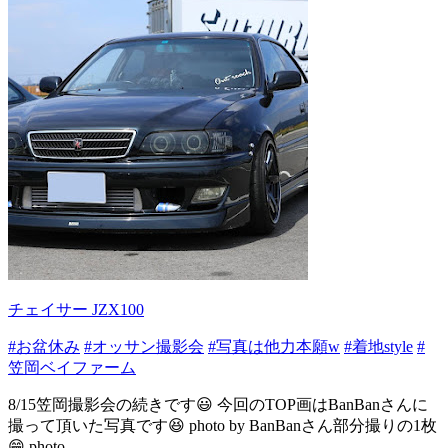
チェイサー JZX100
#お盆休み
#オッサン撮影会
#写真は他力本願w
#着地style
#
笠岡ベイファーム
8/15笠岡撮影会の続きです😃 今回のTOP画はBanBanさんに
撮って頂いた写真です😆 photo by BanBanさん部分撮りの1枚
😁 photo ...