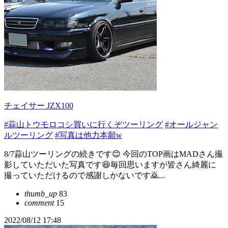
チェイサー JZX100
#蒜山トウモロコシ買いに行くぞツーリング
#オールジャン
ルツーリング
#写真は他力本願w
8/7蒜山ツーリングの続きです😊 今回のTOP画はMADさん撮
影していただいた写真です😆毎回思いますが皆さん綺麗に
撮っていただけるので感謝しかないです🙇‍...
thumb_up
83
comment
15
2022/08/12 17:48