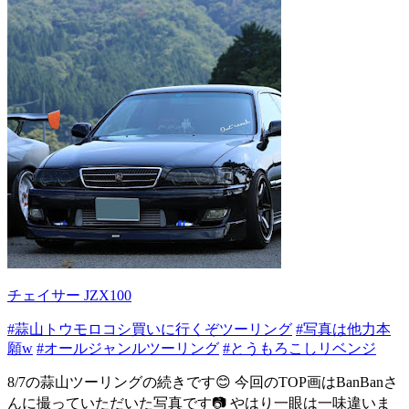
チェイサー JZX100
#蒜山トウモロコシ買いに行くぞツーリング
#写真は他力本
願w
#オールジャンルツーリング
#とうもろこしリベンジ
8/7の蒜山ツーリングの続きです😊 今回のTOP画はBanBanさ
んに撮っていただいた写真です📷 やはり一眼は一味違いま