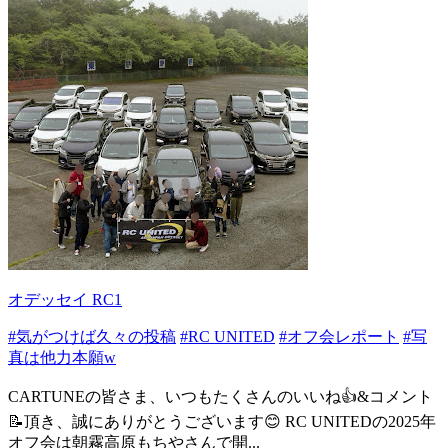
オデッセイ RC1
#気がつけば久々の投稿
#RC UNITED
#オフ会レポート
#写
真は他力本願w
CARTUNEの皆さま、いつもたくさんのいいね👍&コメント
📝頂き、誠にありがとうございます😊 RC UNITEDの2025年
オフ会は朝霧高原もちやさんで開...