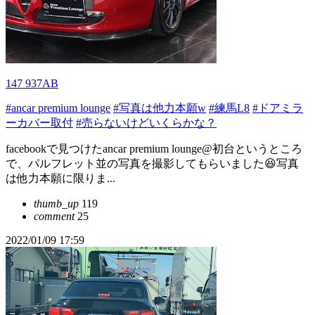
147 937AB
#ancar premium lounge
#写真は他力本願w
#練馬L8
#ドアミラ
ーカバー取付
#売らないけどいくらかな？
facebookで見つけたancar premium lounge@初台というところ
で、パルフレット並の写真を撮影してもらいました😆写真
は他力本願に限りま...
thumb_up
119
comment
25
2022/01/09 17:59