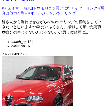
#チェイサー
#蒜山トウモロコシ買いに行くぞツーリング
#写
真は他力本願w
#オールジャンルツーリング
皆さんから遅ればせながら8/7のツーリングの投稿をしてい
きたいと思います〜😊 だいふくさんに撮影して頂いた写真
📷自分の車じゃないんじゃないかと思う位綺麗に...
thumb_up
121
comment
16
2022/08/09 23:08