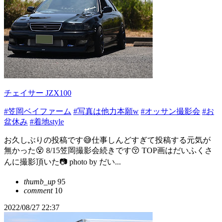
チェイサー JZX100
#笠岡ベイファーム
#写真は他力本願w
#オッサン撮影会
#お
盆休み
#着地style
お久しぶりの投稿です😅仕事しんどすぎて投稿する元気が
無かった😵 8/15笠岡撮影会続きです😚 TOP画はだいふくさ
んに撮影頂いた📷 photo by だい...
thumb_up
95
comment
10
2022/08/27 22:37