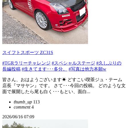
スイフトスポーツ ZC31S
#TGRラリーチャレンジ
#スペシャルステージ
#久しぶりの
長編投稿
#生きてます･･･多分。
#写真は他力本願w
皆さん、おはようございます☀ どすこい喫茶ジュ・テーム
店長『マサヤン』です。 さて･･･今回の投稿。 どのような文
面で展開したら尾も白く･･･もとい、面白...
thumb_up
113
comment
4
2026/06/16 07:09