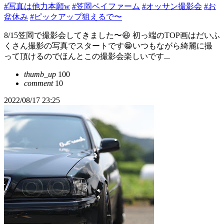
#写真は他力本願w
#笠岡ベイファーム
#オッサン撮影会
#お
盆休み
#ピックアップ狙えるで〜
8/15笠岡で撮影会してきました〜😆 初っ端のTOP画はだいふ
くさん撮影の写真でスタートです😁いつもながら綺麗に撮
って頂けるのでほんとこの撮影会楽しいです...
thumb_up
100
comment
10
2022/08/17 23:25