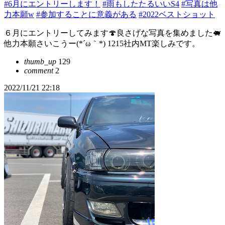
#6月にエントリーします！
#雨もしたたるいいS4
#写真は他
力本願w
#参加することに意義がある
#2022ベストショット
６月にエントリーしてみます🍄良さげな写真を集めました🐖
他力本願さいこうー(*´ω｀*) 1215社内MT楽しみです。
thumb_up
129
comment
2
2022/11/21 22:18