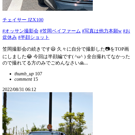
チェイサー JZX100
#オッサン撮影会
#笠岡ベイファーム
#写真は他力本願w
#お
盆休み
#半顔ショット
笠岡撮影会の続きです😃 久々に自分で撮影した📷をTOP画
にしました😂 今回は半顔編です( ^ω^ ) 全台撮れてなかった
ので撮れてる方のみでごめんなさい🙏...
thumb_up
107
comment
15
2022/08/31 06:12