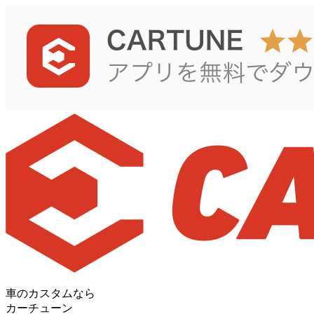
車のカスタムなら
カーチューン