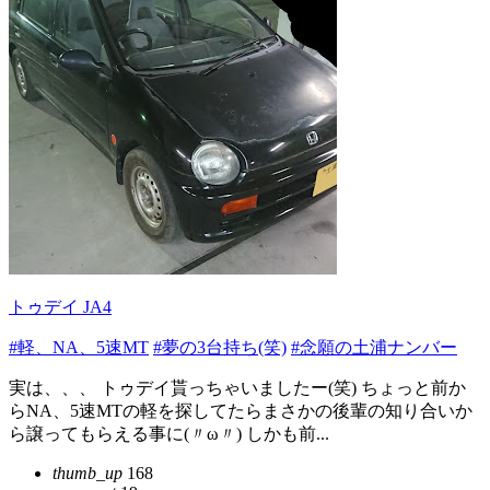
トゥデイ JA4
#軽、NA、5速MT
#夢の3台持ち(笑)
#念願の土浦ナンバー
実は、、、 トゥデイ貰っちゃいましたー(笑) ちょっと前か
らNA、5速MTの軽を探してたらまさかの後輩の知り合いか
ら譲ってもらえる事に(〃ω〃) しかも前...
thumb_up
168