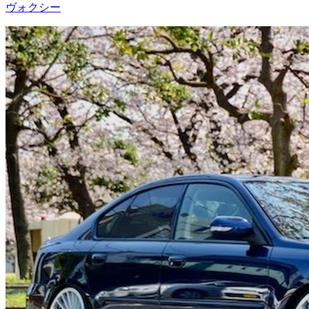
ヴォクシー