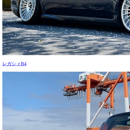
レガシィB4