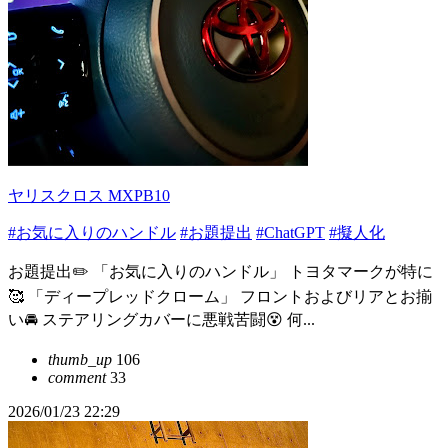
ヤリスクロス MXPB10
#お気に入りのハンドル
#お題提出
#ChatGPT
#擬人化
お題提出✏️ 「お気に入りのハンドル」 トヨタマークが特に
🥰 「ディープレッドクローム」 フロントおよびリアとお揃
い🚘 ステアリングカバーに悪戦苦闘😵 何...
thumb_up
106
comment
33
2026/01/23 22:29