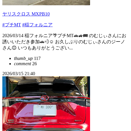
ヤリスクロス MXPB10
#プチMT
#稲フォルニア
2026/03/14 稲フォルニア🌴プチMT🚗🚙🚌 のむじぃさんにお
誘いいただき参加🚗💨☺️ お久しぶりのむじぃさんのジーノ
さん😊 いつもありがとうござい...
thumb_up
117
comment
26
2026/03/15 21:40