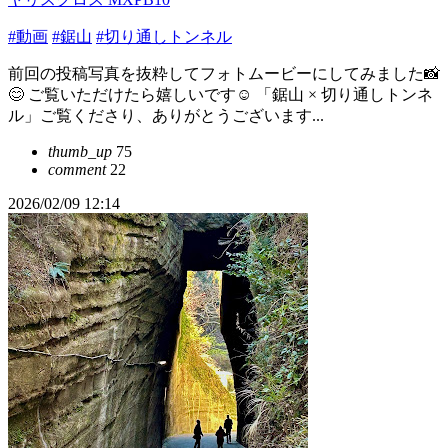
#動画
#鋸山
#切り通しトンネル
前回の投稿写真を抜粋してフォトムービーにしてみました📸
😊 ご覧いただけたら嬉しいです☺️ 「鋸山 × 切り通しトンネ
ル」ご覧くださり、ありがとうございます...
thumb_up
75
comment
22
2026/02/09 12:14