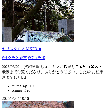
ヤリスクロス MXPB10
#サクラと愛車
#桜コラボ
2026/03/29 手賀沼界隈 ちょこちょこ桜巡り🌸🚗🌸🚗🌸🚗🌸
最後までご覧くださり、ありがとうございました😊 お粗末
さまでした🙇‍♂️
thumb_up
119
comment
26
2026/04/04 19:16