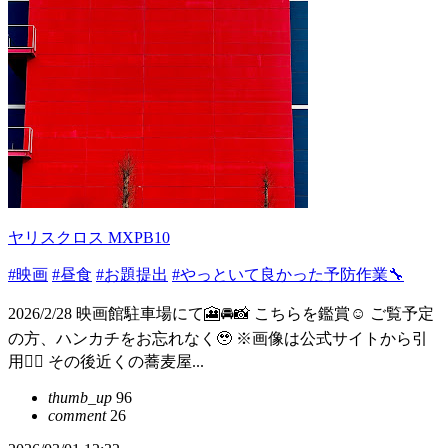
ヤリスクロス MXPB10
#映画
#昼食
#お題提出
#やっといて良かった予防作業🔧
2026/2/28 映画館駐車場にて🎦🚘📸 こちらを鑑賞☺️ ご覧予定
の方、ハンカチをお忘れなく🥹 ※画像は公式サイトから引
用🙇‍♂️ その後近くの蕎麦屋...
thumb_up
96
comment
26