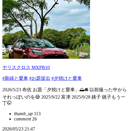
ヤリスクロス MXPB10
#新緑と愛車
#お題提出
#夕焼けと愛車
2026/5/23 布佐 お題「夕焼けと愛車」🌅🚘 以前撮った中から
それっぽいのを😅 2025/9/22 富津 2025/9/28 銚子 銚子もう一
丁🤭
thumb_up
113
comment
26
2026/05/23 21:47