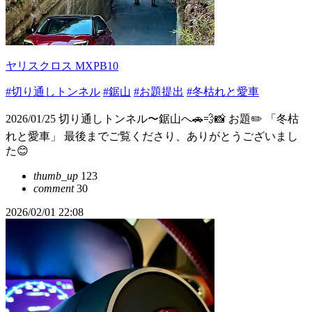
ヤリスクロス MXPB10
#切り通しトンネル
#鋸山
#お題提出
#冬枯れと愛車
2026/01/25 切り通しトンネル〜鋸山へ🚗💨📸 お題✏️ 「冬枯
れと愛車」 最後までご覧くださり、ありがとうございまし
た😊
thumb_up
123
comment
30
2026/02/01 22:08