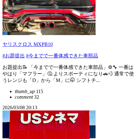
ヤリスクロス MXPB10
#お題提出
#今までで一番体感できた車部品
お題提出📝 「今までで一番体感できた車部品」⚙️🔧 一番は
やはり「マフラー」🤔 よりスポーティになり🚗💨 通常で使
うレンジも「D」から「M」に🤭 シフトチ...
thumb_up
115
comment
32
2026/03/08 20:13