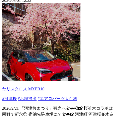
2026/03/01 12:32
ヤリスクロス MXPB10
#河津桜
#お題提出
#エアロパーツ大百科
2026/2/21 「河津桜まつり」観光へ🌸🚗💨📸 桜並木コラボは
困難で断念😓 宿泊先駐車場にて🌸🚘📸 河津町 河津桜並木🌸