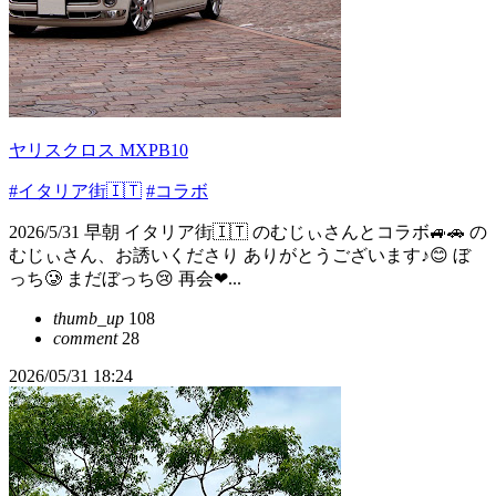
ヤリスクロス MXPB10
#イタリア街🇮🇹
#コラボ
2026/5/31 早朝 イタリア街🇮🇹 のむじぃさんとコラボ🚙🚗 の
むじぃさん、お誘いくださり ありがとうございます♪😊 ぼ
っち🥲 まだぼっち😢 再会❤...
thumb_up
108
comment
28
2026/05/31 18:24