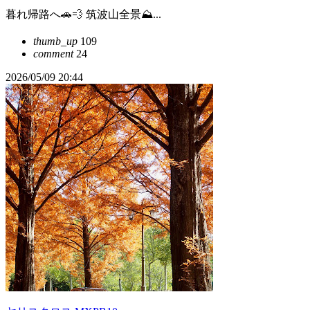
暮れ帰路へ🚗💨 筑波山全景⛰...
thumb_up
109
comment
24
2026/05/09 20:44