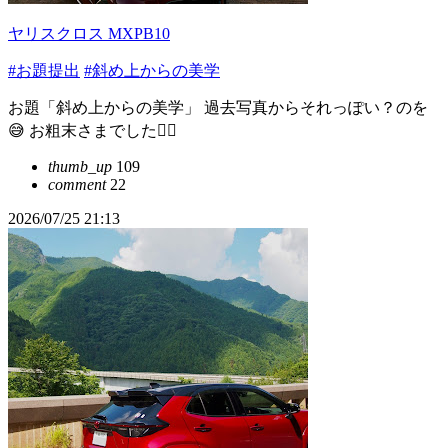
ヤリスクロス MXPB10
#お題提出
#斜め上からの美学
お題「斜め上からの美学」 過去写真からそれっぽい？のを
😅 お粗末さまでした🙇‍♂️
thumb_up
109
comment
22
2026/07/25 21:13