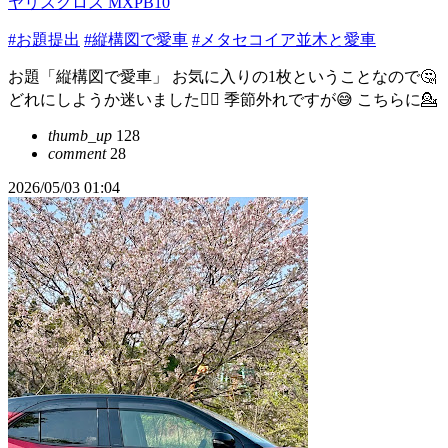
ヤリスクロス MXPB10
#お題提出
#縦構図で愛車
#メタセコイア並木と愛車
お題「縦構図で愛車」 お気に入りの1枚ということなので🤔
どれにしようか迷いました😵‍💫 季節外れですが😅 こちらに💁
thumb_up
128
comment
28
2026/05/03 01:04