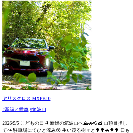
ヤリスクロス MXPB10
#新緑と愛車
#筑波山
2026/5/5 こどもの日🎏 新緑の筑波山へ⛰️🚗💨📸 山頂目指し
て👀 駐車場にてひと涼み😙 生い茂る樹々と🌳🌳🚗🌳🌳 日も