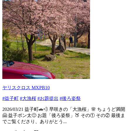
ヤリスクロス MXPB10
#益子町
#大漁桜
#お題提出
#後ろ姿祭
2026/03/21 益子町🚗💨 早咲きの「大漁桜」🌸 ちょうど満開
🤗 益子ポン太🙂 お題「後ろ姿祭」🍑 その① その② 最後ま
でご覧くださり、ありがとう...