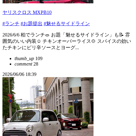
ヤリスクロス MXPB10
#ランチ
#お題提出
#魅せるサイドライン
2026/6/6 柏でランチ🥗 お題「魅せるサイドライン」も📝 雰
囲気のいい内装☺️ チキンオーバーライス🍲 スパイスの効い
たチキンにピリ辛ソースとヨーグ...
thumb_up
109
comment
28
2026/06/06 18:39