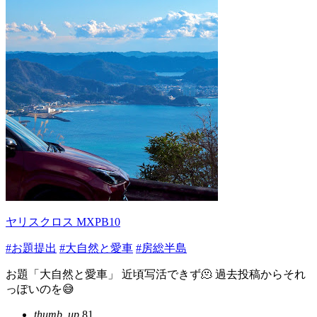
ヤリスクロス MXPB10
#お題提出
#大自然と愛車
#房総半島
お題「大自然と愛車」 近頃写活できず🫠 過去投稿からそれ
っぽいのを😅
thumb_up
81