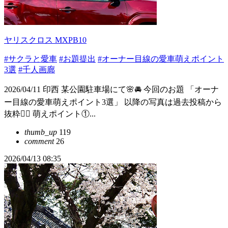
ヤリスクロス MXPB10
#サクラと愛車
#お題提出
#オーナー目線の愛車萌えポイント
3選
#千人画廊
2026/04/11 印西 某公園駐車場にて🌸🚘 今回のお題 「オーナ
ー目線の愛車萌えポイント3選」 以降の写真は過去投稿から
抜粋🙇‍♂️ 萌えポイント①...
thumb_up
119
comment
26
2026/04/13 08:35