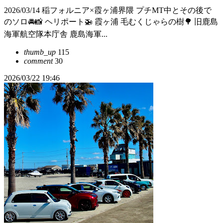
2026/03/14 稲フォルニア×霞ヶ浦界隈 プチMT中とその後で
のソロ🚘📸 ヘリポート🚁 霞ヶ浦 毛むくじゃらの樹🌳 旧鹿島
海軍航空隊本庁舎 鹿島海軍...
thumb_up
115
comment
30
2026/03/22 19:46