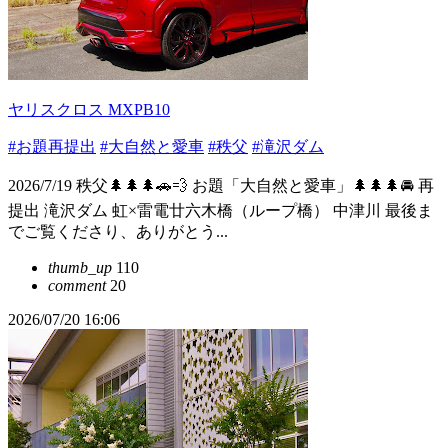
ヤリスクロス MXPB10
#お題再提出
#大自然と愛車
#秩父
#滝沢ダム
2026/7/19 秩父🌲🌲🌲🚗💨 お題「大自然と愛車」🌲🌲🌲🚘 再
提出 滝沢ダム 虹×雷電廿六木橋（ループ橋） 中津川 最後ま
でご覧くださり、ありがとう...
thumb_up
110
comment
20
2026/07/20 16:06