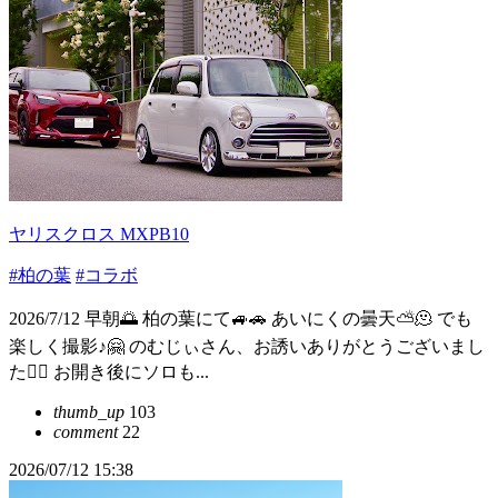
ヤリスクロス MXPB10
#柏の葉
#コラボ
2026/7/12 早朝🌅 柏の葉にて🚙🚗 あいにくの曇天⛅️🫠 でも
楽しく撮影♪🤗 のむじぃさん、お誘いありがとうございまし
た🙂‍↕️ お開き後にソロも...
thumb_up
103
comment
22
2026/07/12 15:38