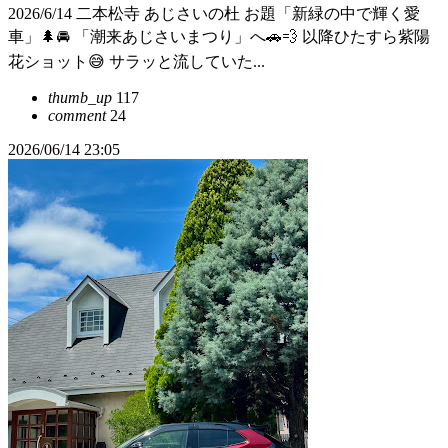
2026/6/14 二本松寺 あじさいの杜 お題「新緑の中で輝く愛
車」🌲🚘 「潮来あじさいまつり」へ🚗💨 以降ひたすら紫陽
花ショット😅 サラッと流していた...
thumb_up
117
comment
24
2026/06/14 23:05