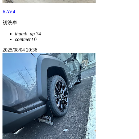
RAV4
初洗車
thumb_up
74
comment
0
2025/08/04 20:36