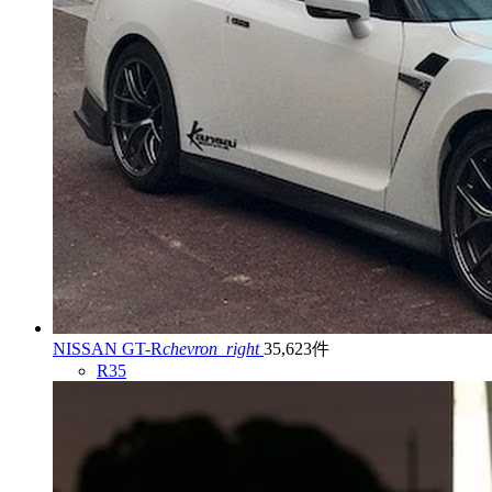
NISSAN GT-R
chevron_right
35,623件
R35