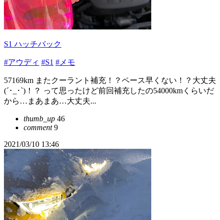
S1 ハッチバック
#アウディ
#S1
#メモ
57169km またクーラント補充！？ペース早くない！？大丈夫
(´･_･`)！？ って思ったけど前回補充したの54000kmくらいだ
から…まあまあ…大丈夫...
thumb_up
46
comment
9
2021/03/10 13:46