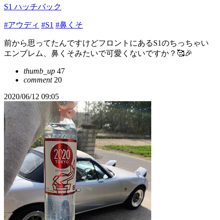
S1 ハッチバック
#アウディ
#S1
#鼻くそ
前から思ってたんですけどフロントにあるS1のちっちゃい
エンブレム、鼻くそみたいで可愛くないですか？🥰🎉
thumb_up
47
comment
20
2020/06/12 09:05