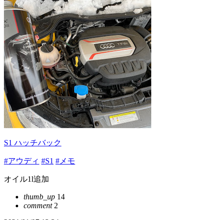
S1 ハッチバック
#アウディ
#S1
#メモ
オイル1l追加
thumb_up
14
comment
2