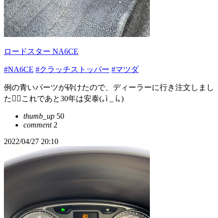
ロードスター NA6CE
#NA6CE
#クラッチストッパー
#マツダ
例の青いパーツが砕けたので、ディーラーに行き注文しまし
た🙋‍♀️これであと30年は安泰(｡ì _ í｡)
thumb_up
50
comment
2
2022/04/27 20:10