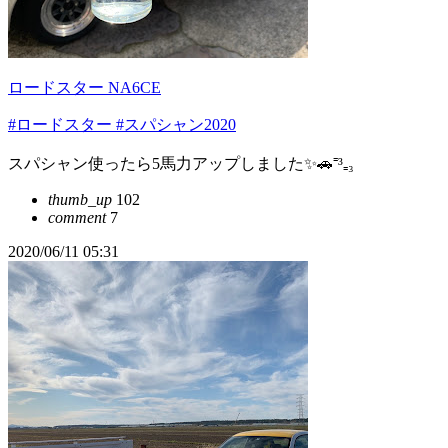
ロードスター NA6CE
#ロードスター
#スパシャン2020
スパシャン使ったら5馬力アップしました✨🚗⁼³₌₃
thumb_up
102
comment
7
2020/06/11 05:31