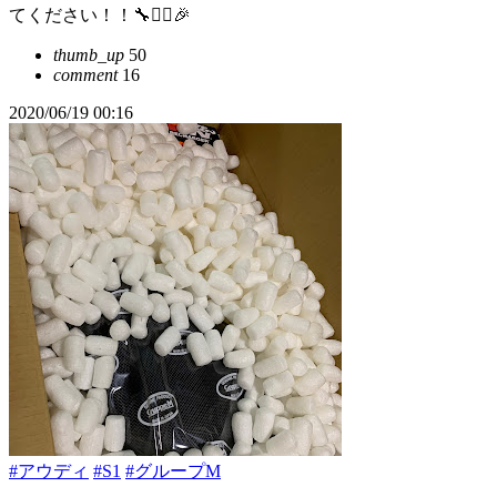
てください！！🔧🙋‍♀️🎉
thumb_up
50
comment
16
2020/06/19 00:16
#アウディ
#S1
#グループM