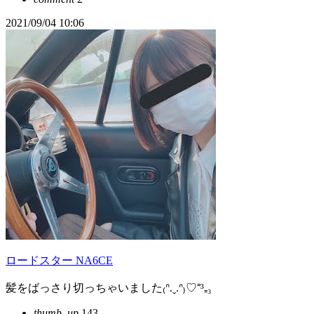
2021/09/04 10:06
ロードスター NA6CE
髪をばっさり切っちゃいました₍ᐢ.ˬ.ᐢ₎♡⁼³₌₃
thumb_up
143