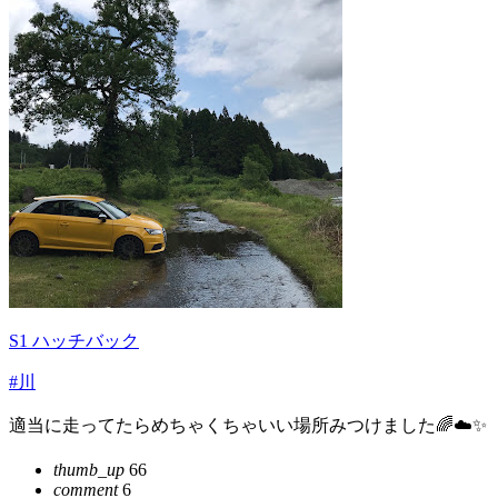
S1 ハッチバック
#川
適当に走ってたらめちゃくちゃいい場所みつけました🌈☁️✨
thumb_up
66
comment
6