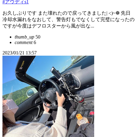
#アウディs1
お久しぶりです また壊れたので戻ってきました| ‹:)~❁ 先日
冷却水漏れをなおして、警告灯もでなくして完璧になったの
ですが今度はデフロスターから風が出な...
thumb_up
50
comment
6
2023/01/21 13:57