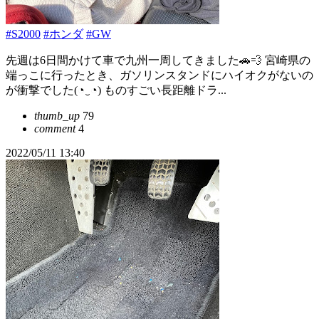
#S2000
#ホンダ
#GW
先週は6日間かけて車で九州一周してきました🚗💨 宮崎県の
端っこに行ったとき、ガソリンスタンドにハイオクがないの
が衝撃でした(◔‿◔) ものすごい長距離ドラ...
thumb_up
79
comment
4
2022/05/11 13:40