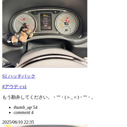
S1 ハッチバック
#アウディs1
もう勘弁してください。・°°・(＞_＜)・°°・。
thumb_up
54
comment
4
2025/06/10 22:35