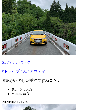
S1 ハッチバック
#ドライブ
#S1
#アウディ
運転がたのしい季節ですね🌷🥳🌷
thumb_up
39
comment
3
2020/06/06 12:48