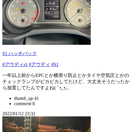
S1 ハッチバック
#アウディs1
#アウディ
#S1
一年以上前からEPCとか横滑り防止とかタイヤ空気圧とかの
チェックランプがピカピカしてたけど、大丈夫そうだったか
ら放置してたんですよね( ´ •̥ ̫ •̥...
thumb_up
41
comment
8
2022/01/12 23:32