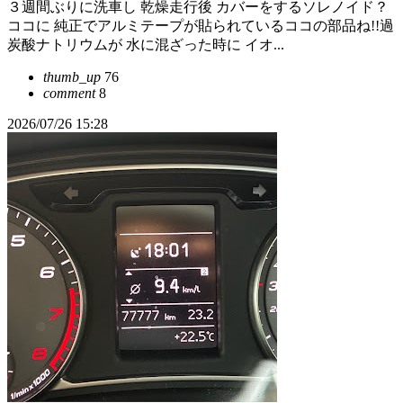
３週間ぶりに洗車し 乾燥走行後 カバーをするソレノイド？
ココに 純正でアルミテープが貼られているココの部品ね!!過
炭酸ナトリウムが 水に混ざった時に イオ...
thumb_up
76
comment
8
2026/07/26 15:28