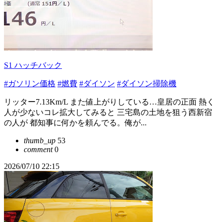
S1 ハッチバック
#ガソリン価格
#燃費
#ダイソン
#ダイソン掃除機
リッター7.13Km/L また値上がりしている…皇居の正面 熱く
人が少ないコレ拡大してみると 三宅島の土地を狙う西新宿
の人が 都知事に何かを頼んでる。俺が...
thumb_up
53
comment
0
2026/07/10 22:15