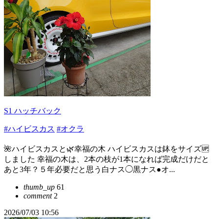
S1 ハッチバック
#ハイビスカス
#オクラ
🌺ハイビスカスと🌿幸福の木 ハイビスカスは鉢をサイズ🆙
しました 幸福の木は、2本の枝が1本になれば完成だけだと
あと3年？５年必要だと思う白ナス◯黒ナス●オ...
thumb_up
61
comment
2
2026/07/03 10:56