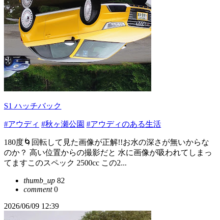
S1 ハッチバック
#アウディ
#秋ヶ瀬公園
#アウディのある生活
180度🌀回転して見た画像が正解!!お水の深さが無いからな
のか？ 高い位置からの撮影だと 水に画像が吸われてしまっ
てますこのスペック 2500cc この2...
thumb_up
82
comment
0
2026/06/09 12:39