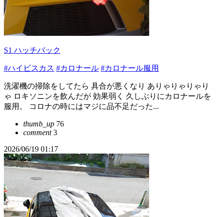
S1 ハッチバック
#ハイビスカス
#カロナール
#カロナール服用
洗濯機の掃除をしてたら 具合が悪くなり ありゃりゃりゃり
ゃ ロキソニンを飲んだが 効果弱く 久しぶりにカロナールを
服用。 コロナの時にはマジに品不足だった...
thumb_up
76
comment
3
2026/06/19 01:17