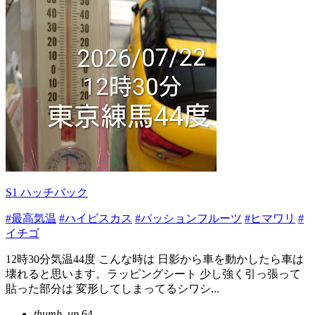
S1 ハッチバック
#最高気温
#ハイビスカス
#パッションフルーツ
#ヒマワリ
#
イチゴ
12時30分気温44度 こんな時は 日影から車を動かしたら車は
壊れると思います。ラッピングシート 少し強く引っ張って
貼った部分は 変形してしまってるシワシ...
thumb_up
64