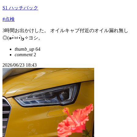
S1 ハッチバック
#点検
3時間お出かけした。 オイルキャブ付近のオイル漏れ無し
◎(๑•̀ㅂ•́)و✧ヨシ。
thumb_up
64
comment
2
2026/06/23 18:43