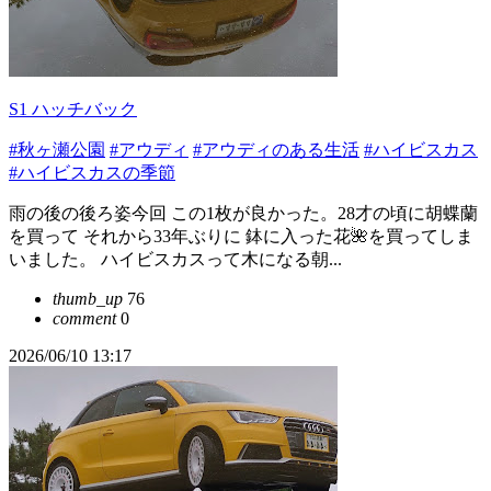
S1 ハッチバック
#秋ヶ瀬公園
#アウディ
#アウディのある生活
#ハイビスカス
#ハイビスカスの季節
雨の後の後ろ姿今回 この1枚が良かった。28才の頃に胡蝶蘭
を買って それから33年ぶりに 鉢に入った花🌺を買ってしま
いました。 ハイビスカスって木になる朝...
thumb_up
76
comment
0
2026/06/10 13:17