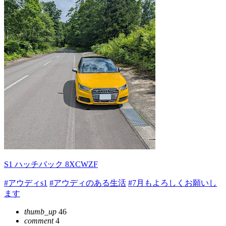
S1 ハッチバック 8XCWZF
#アウディs1
#アウディのある生活
#7月もよろしくお願いし
ます
thumb_up
46
comment
4