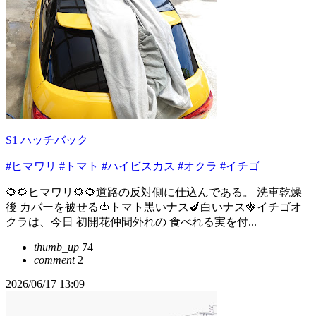
S1 ハッチバック
#ヒマワリ
#トマト
#ハイビスカス
#オクラ
#イチゴ
🌻🌻ヒマワリ🌻🌻道路の反対側に仕込んである。 洗車乾燥
後 カバーを被せる🍅トマト黒いナス🍆白いナス🍓イチゴオ
クラは、今日 初開花仲間外れの 食べれる実を付...
thumb_up
74
comment
2
2026/06/17 13:09