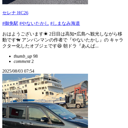
セレナ HC26
#御免駅
#やないたかし
#しまなみ海道
おはようございます☀ 2日目は高知⇨広島へ観光しながら移
動です🦮 アンパンマンの作者で『やないたかし』の キャラ
クター化したオブジェです😆 朝ドラ『あんぱ...
thumb_up
98
comment
2
2025/08/03 07:54