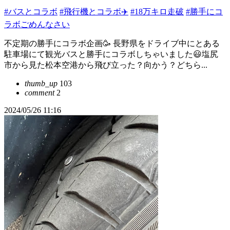
#バスとコラボ
#飛行機とコラボ✈️
#18万キロ走破
#勝手にコ
ラボごめんなさい
不定期の勝手にコラボ企画🥳 長野県をドライブ中にとある
駐車場にて観光バスと勝手にコラボしちゃいました😃塩尻
市から見た松本空港から飛び立った？向かう？どちら...
thumb_up
103
comment
2
2024/05/26 11:16