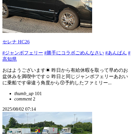
セレナ HC26
#ジャンボフェリー
#勝手にコラボごめんなさい
#あんぱん
#
高知県
おはようございます☀ 昨日から有給休暇を取って早めのお
盆休みを満喫中です☺️ 昨日と同じジャンボフェリーあおい
に乗船です🤩違う角度から😚予約したファミリー...
thumb_up
101
comment
2
2025/08/02 07:14