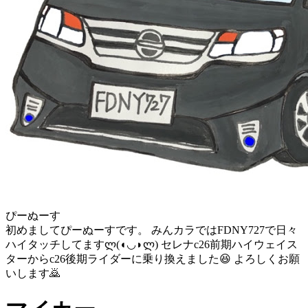
ぴーぬーす
初めましてぴーぬーすです。 みんカラではFDNY727で日々
ハイタッチしてますლ(◖◡◗ლ) セレナc26前期ハイウェイス
ターからc26後期ライダーに乗り換えました😆 よろしくお願
いします🙇