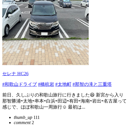
セレナ HC26
#和歌山ドライブ
#橋杭岩
#太地町
#那智の滝と三重塔
前日、久しぶりの和歌山旅行に行きました😆 新宮から入り
那智勝浦⇨太地⇨串本⇨白浜⇨田辺⇨有田⇨海南⇨岩出⇨名古屋って
感じで、ほぼ和歌山一周旅行☺️ 最初は...
thumb_up
111
comment
2