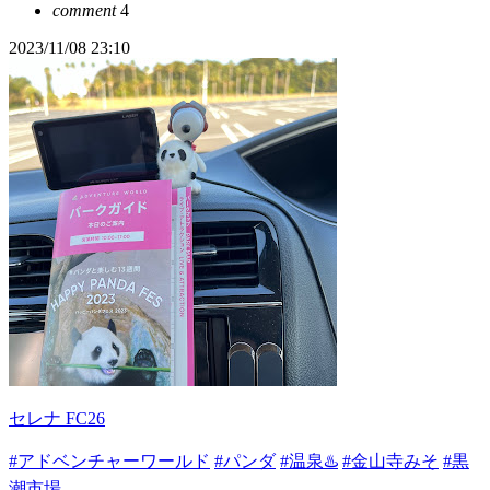
comment
4
2023/11/08 23:10
セレナ FC26
#アドベンチャーワールド
#パンダ
#温泉♨️
#金山寺みそ
#黒
潮市場