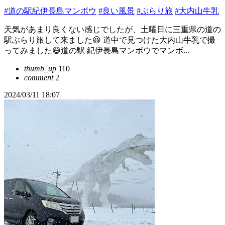
#道の駅紀伊長島マンボウ
#良い風景
#ぶらり旅
#大内山牛乳
天気があまり良くない感じでしたが、土曜日に三重県の道の
駅ぶらり旅して来ました😆 道中で見つけた大内山牛乳で撮
ってみました😄道の駅 紀伊長島マンボウでマンボ...
thumb_up
110
comment
2
2024/03/11 18:07