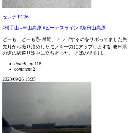
セレナ FC26
#横手山
#車山高原
#ビーナスライン
#茶臼山高原
どーも、どーも🖐️ 最近、アップするのをサボってました🙋
先月から撮り溜めしたモノを一気にアップします🤣 岐阜県
の道の駅巡り途中に立ち寄った、そばの里荘川...
thumb_up
118
comment
2
2023/09/26 15:35