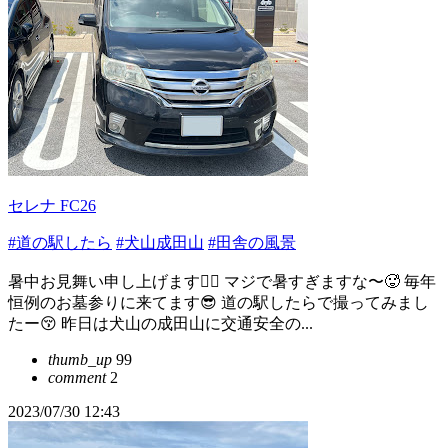
セレナ FC26
#道の駅したら
#犬山成田山
#田舎の風景
暑中お見舞い申し上げます🙇‍♂️ マジで暑すぎますな〜🥵 毎年
恒例のお墓参りに来てます😎 道の駅したらで撮ってみまし
たー😚 昨日は犬山の成田山に交通安全の...
thumb_up
99
comment
2
2023/07/30 12:43