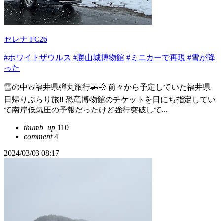
セレナ FC26
#ホワイトザウルス
#勝山城博物館
#ミニカーで再現
#雪が降
った
雪の中☃️福井県弾丸旅行🚗💨 前々から予定していた福井県
日帰りぶらり旅‼️ 恐竜博物館のチケットを日にち指定してい
て南岸低気圧の予報だったけど強行突破して...
thumb_up
110
comment
4
2024/03/03 08:17