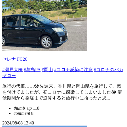
セレナ FC26
#瀬戸大橋
#与島PA
#岡山
#コロナ感染に注意
#コロナのバカ
ヤロー
旅行の代償……🥲 先週末、香川県と岡山県を旅行して、気
を付けてましたが、初コロナに感染してしまいました😭 潜
伏期間から発症まで逆算すると旅行中に拾ったと思...
thumb_up
118
comment
8
2024/08/08 13:40