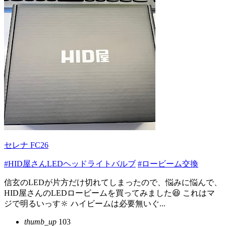
セレナ FC26
#HID屋さんLEDヘッドライトバルブ
#ロービーム交換
信玄のLEDが片方だけ切れてしまったので、悩みに悩んで、
HID屋さんのLEDロービームを買ってみました😆 これはマ
ジで明るいっす🔆 ハイビームは必要無いぐ...
thumb_up
103