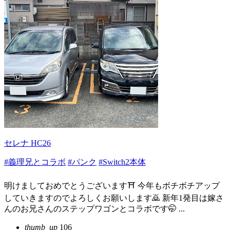
セレナ HC26
#義理兄とコラボ
#パンク
#Switch2本体
明けましておめでとうございます⛩ 今年もボチボチアップ
していきますのでよろしくお願いします🙇 新年1発目は嫁さ
んのお兄さんのステップワゴンとコラボです🤭 ...
thumb_up
106