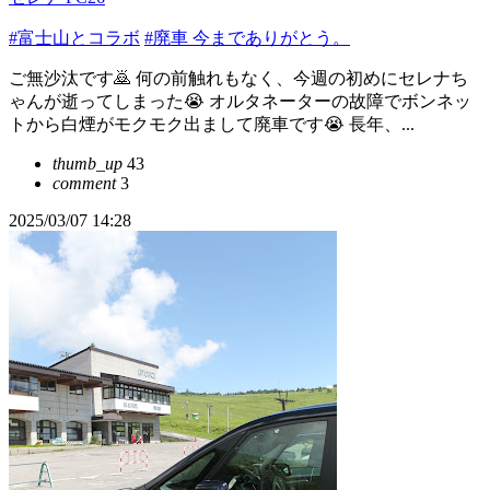
#富士山とコラボ
#廃車 今までありがとう。
ご無沙汰です🙇 何の前触れもなく、今週の初めにセレナち
ゃんが逝ってしまった😭 オルタネーターの故障でボンネッ
トから白煙がモクモク出まして廃車です😭 長年、...
thumb_up
43
comment
3
2025/03/07 14:28