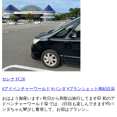
セレナ FC26
#アドベンチャーワールド
#パンダ
#ブランシェット南紀白浜
おはよう御座います♪ 昨日から和歌山旅行してます🤭 初のア
ドベンチャーワールド🤤 では、2日目も楽しんできます🫡パ
ンダちゃん🐼少し奮発して、お宿はブランシ...