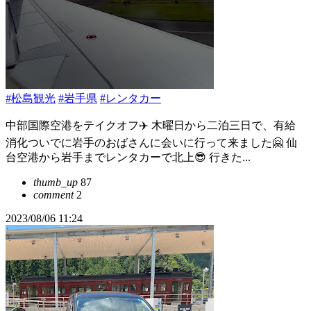
#松島観光
#岩手県
#レンタカー
中部国際空港をテイクオフ✈️ 木曜日から二泊三日で、有給
消化ついでに岩手のおばさんに会いに行って来ました🤗 仙
台空港から岩手までレンタカーで北上😎 行きた...
thumb_up
87
comment
2
2023/08/06 11:24