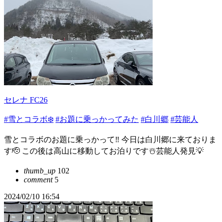
セレナ FC26
#雪とコラボ❄️
#お題に乗っかってみた
#白川郷
#芸能人
雪とコラボのお題に乗っかって‼️ 今日は白川郷に来ておりま
す🫡 この後は高山に移動してお泊りです☃️芸能人発見💡
thumb_up
102
comment
5
2024/02/10 16:54