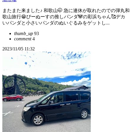
またまた来ました♪ 和歌山🤭 急に連休が取れたのでの弾丸和
歌山旅行😁ぴーぬーすの推しパンダ🐼の彩浜ちゃん🥰デカ
いパンダと小さいパンダのぬいぐるみをゲットし...
thumb_up
93
comment
4
2023/11/05 11:32