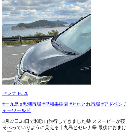
セレナ FC26
#十九島
#黒潮市場
#早和果樹園
#とれとれ市場
#アドベンチ
ャーワールド
3月27日.28日で和歌山旅行してきました😄 スヌーピーが寝
そべっていりように見える十九島とセレナ😆 最後におまけ