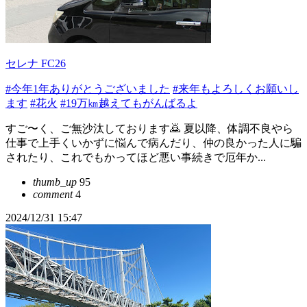
セレナ FC26
#今年1年ありがとうございました
#来年もよろしくお願いし
ます
#花火
#19万㎞越えてもがんばるよ
すご〜く、ご無沙汰しております🙇 夏以降、体調不良やら
仕事で上手くいかずに悩んで病んだり、仲の良かった人に騙
されたり、これでもかってほど悪い事続きで厄年か...
thumb_up
95
comment
4
2024/12/31 15:47