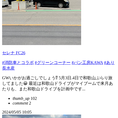
セレナ FC26
#消防車とコラボ
#グリーンコーナー
#パン工房KAWA
#あり
長水産
GWいかがお過ごしでしょう⁉️ 5月3日.4日で和歌山ぶらり旅
してました😀 最近は和歌山ドライブがマイブームで来月あ
たりも、また和歌山ドライブを計画中です...
thumb_up
102
comment
2
2024/05/05 10:05