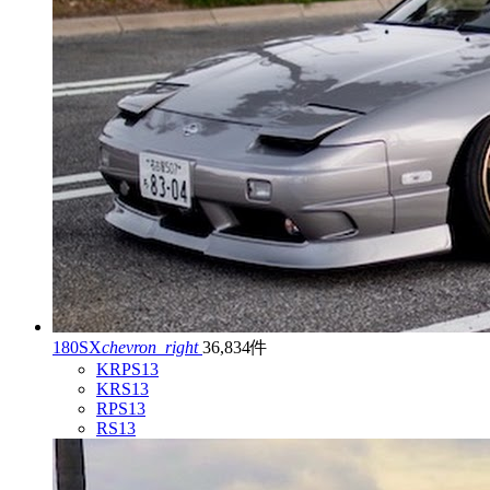
180SX
chevron_right
36,834件
KRPS13
KRS13
RPS13
RS13