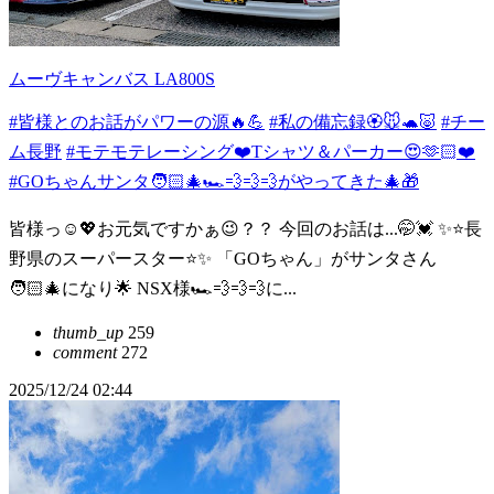
ムーヴキャンバス LA800S
#皆様とのお話がパワーの源🔥💪
#私の備忘録🏵️🐭🐢🐷
#チー
ム長野
#モテモテレーシング❤️Tシャツ＆パーカー😍🫶🏻❤️
#GOちゃんサンタ🧑🏻‍🎄🏎️💨💨💨がやってきた🎄🎁
皆様っ☺️💖お元気ですかぁ😉？？ 今回のお話は...🤭💓 ✨⭐長
野県のスーパースター⭐✨ 「GOちゃん」がサンタさん
🧑🏻‍🎄になり🌟 NSX様🏎️💨💨💨に...
thumb_up
259
comment
272
2025/12/24 02:44