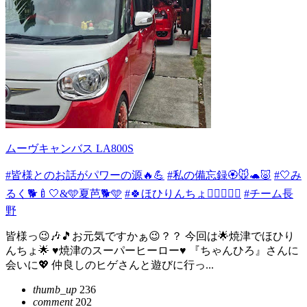
ムーヴキャンバス LA800S
#皆様とのお話がパワーの源🔥💪
#私の備忘録🏵️🐭🐢🐷
#🤍み
るく🐕🍼🤍&🩵夏芭🐕🩵
#🍀ほひりんちょ👉🏻👈🏻🍀
#チーム長
野
皆様っ😉🎶🎵お元気ですかぁ😉？？ 今回は🌟焼津でほひり
んちょ🌟 ♥️焼津のスーパーヒーロー♥️ 『ちゃんひろ』さんに
会いに💖 仲良しのヒゲさんと遊びに行っ...
thumb_up
236
comment
202