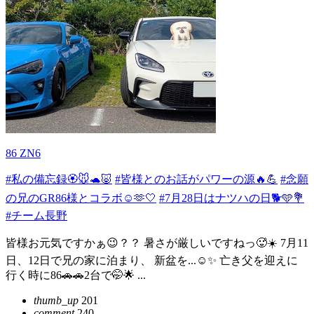
86 ZN6
#私の備忘録🏵️🐭🐢🐷
#皆様とのお話がパワーの源🔥💪
#念願
の兄のGR86様とコラボ☺️🫶🤍
#7月28日はナツハの日🐕🩵💐
#チーム長野
皆様お元気ですかぁ😉？？ 暑さが厳しいですねっ🥵☀️ 7月11
日、12日で兄の家に泊まり、 新盆を...☺️✨ 亡き父を迎えに
行く時に86🚗🚗2台で🤭🌟 ...
thumb_up
201
comment
240