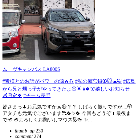
ムーヴキャンバス LA800S
#皆様とのお話がパワーの源🔥💪
#私の備忘録🏵️🐭🐢🐷
#広島
から兄と甥っ子がやってきたよ😆🌟
#🍀🌸嬉しいお知らせ
👶🏻🌸🍀
#チーム長野
皆さまっ🌷お元気ですかぁ😆？？ しばらく振りですが....🤭
アタチも元気でございます🥰🍀✨🍀 今回もどうぞ🌷最後ま
で🌸 🌸よろしくお願いしマウス🐭🌸 ✨...
thumb_up
230
comment
274