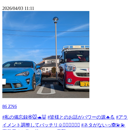
2026/04/03 11:11
86 ZN6
#私の備忘録🏵️🐭🐢🐷
#皆様とのお話がパワーの源🔥💪
#アラ
イメント調整してバッチリ☺️✌🏻💖✨💖✨
#ネタがないっ🙈💫💫