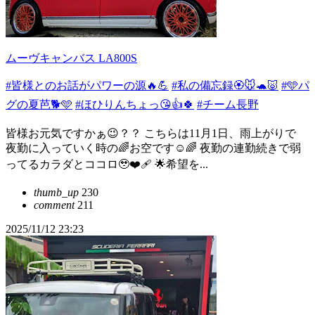
ムーヴキャンバス LA800S
#皆様とのお話がパワーの源🔥💪
#私の備忘録🏵️🐭🐢🐷
#🩵パ
グの夏芭🐕🩵
#ほひりんちょっ😘👍🍀
#チーム長野
皆様お元気ですかぁ😉？？ こちらは11月1日、雨上がりで
夜勤に入っていく時の🌈お空です☺️🌈 夜勤の連勤続きで弱
ってるカラダとココロ🥹❤️‍🩹 🌟希望を...
thumb_up
230
comment
211
2025/11/12 23:23