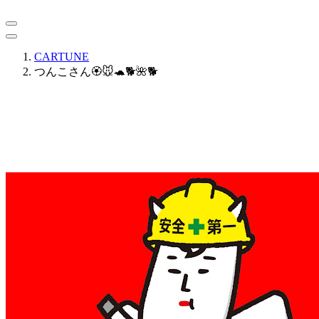
CARTUNE
つんこさん🏵️🐭🐢🐕🌺🐕