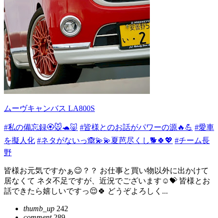
ムーヴキャンバス LA800S
#私の備忘録🏵️🐭🐢🐷
#皆様とのお話がパワーの源🔥💪
#愛車
を擬人化
#ネタがないっ🙈💫💫夏芭尽くし🐕🍀💖
#チーム長
野
皆様お元気ですかぁ😉？？ お仕事と買い物以外に出かけて
居なくて ネタ不足ですが、近況でございます☺️💝 皆様とお
話できたら嬉しいですっ😌🍀 どうぞよろしく...
thumb_up
242
comment
289