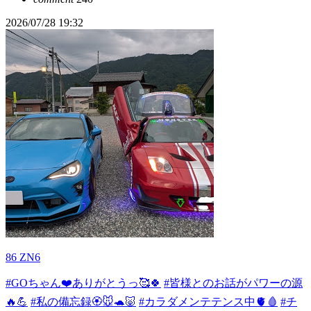
2026/07/28 19:32
86 ZN6
#GOちゃん❤️ありがとうっ🥰🍀
#皆様とのお話がパワーの源
🔥💪
#私の備忘録🏵️🐭🐢🐷
#カラダメンテテンス中🫀🩸
#チ