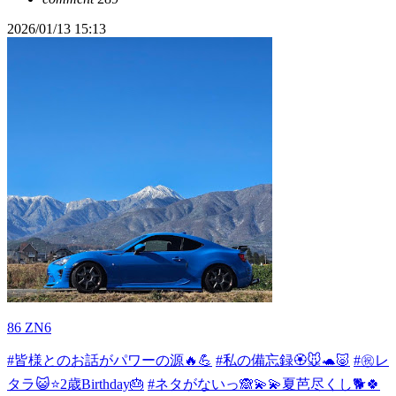
2026/01/13 15:13
86 ZN6
#皆様とのお話がパワーの源🔥💪
#私の備忘録🏵️🐭🐢🐷
#㊗️レ
タラ😺⭐2歳Birthday🎂
#ネタがないっ🙈💫💫夏芭尽くし🐕🍀