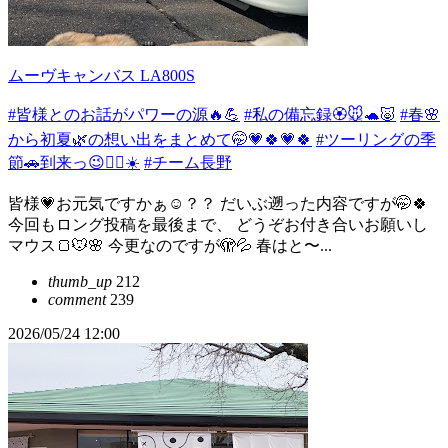
ムーヴキャンバス LA800S
#皆様とのお話がパワーの源🔥💪
#私の備忘録🏵️🐭🐢🐷
#春🌸
から初夏🌿の想い出をまとめて🤭💗🍀💗🍀
#ツーリングの季
節🚗到来っ😉👍🏻☀️
#チーム長野
皆様💗お元気ですかぁ☺️？？ だいぶ遡った内容ですが🤭🍀
今回もロング投稿を最後まで、 どうぞお付き合いお願いし
マウス🍞🐭🌸 今更なのですが🫣💦 春はと〜...
thumb_up
212
comment
239
2026/05/24 12:00