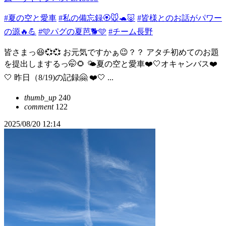
#夏の空と愛車
#私の備忘録🏵️🐭🐢🐷
#皆様とのお話がパワー
の源🔥💪
#🩵パグの夏芭🐕🩵
#チーム長野
皆さまっ😆💞💞 お元気ですかぁ😉？？ アタチ初めてのお題
を提出しまするっ🤭🌻 🌤️夏の空と愛車❤️🤍オキャンバス❤️
🤍 昨日（8/19)の記録🤗 ❤️🤍 ...
thumb_up
240
comment
122
2025/08/20 12:14