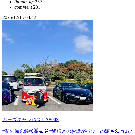
thumb_up
257
comment
231
2025/12/15 04:42
ムーヴキャンバス LA800S
#私の備忘録🏵️🐭🐢🐷
#皆様とのお話がパワーの源🔥💪
#ほひ