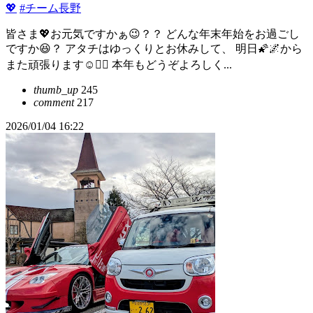
💖
#チーム長野
皆さま💖お元気ですかぁ😉？？ どんな年末年始をお過ごし
ですか😆？ アタチはゆっくりとお休みして、 明日🌠🌌から
また頑張ります☺️✌🏻 本年もどうぞよろしく...
thumb_up
245
comment
217
2026/01/04 16:22