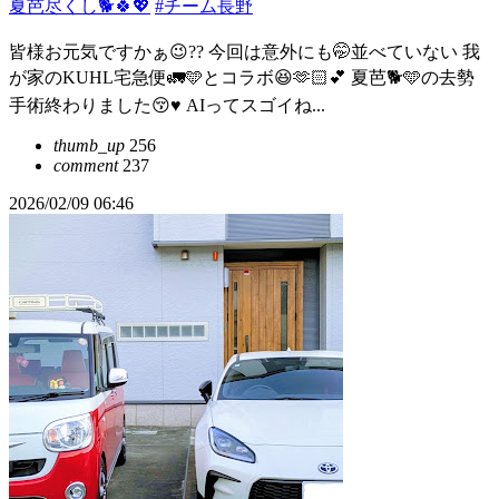
夏芭尽くし🐕🍀💖
#チーム長野
皆様お元気ですかぁ😉?? 今回は意外にも🤭並べていない 我
が家のKUHL宅急便🚛🩵とコラボ😆🫶🏻💕 夏芭🐕🩵の去勢
手術終わりました😚♥️ AIってスゴイね...
thumb_up
256
comment
237
2026/02/09 06:46