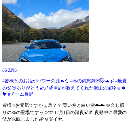
86 ZN6
#皆様とのお話がパワーの源🔥💪
#私の備忘録🏵️🐭🐢🐷
#最愛
の父😌ありがとう🌠🌌🌈
#父が教えてくれた沢山の宝物☺️🍀
💝
#チーム長野
皆様✨お元気ですかぁ😉？？ 青い空と白い雲☁️☁️ 🩵久し振
りの86の登場ですっ☺️🩵 12月1日の深夜🌠🌌 夜勤中に最愛の
父が永眠しました🌈 ❄️ダイヤ...