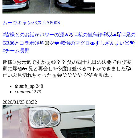
ムーヴキャンバス LA800S
#皆様とのお話がパワーの源🔥💪
#私の備忘録🏵️🐭🐢🐷
#兄の
GR86とコラボ😘🫶🏻🤍❤️
#5憶のマグロ🍣すしざんまい😍💝
#チーム長野
皆様✨お元気ですかぁ😉？？ 父の四十九日の法要で再び実
家に帰省🏡 兄と再会し✨今度は並べるコトができました🥰
だいぶ見切れちゃったぁ😂💦💦💦💦 🤍🩵今度は...
thumb_up
248
comment
279
2026/01/23 03:32