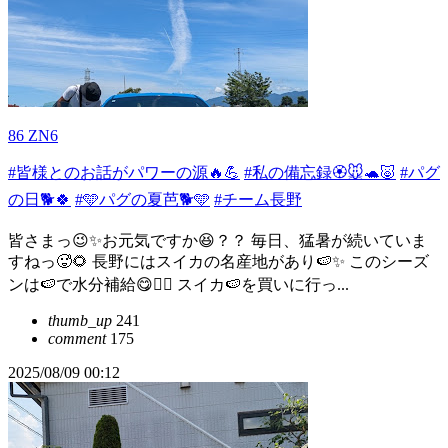
86 ZN6
#皆様とのお話がパワーの源🔥💪
#私の備忘録🏵️🐭🐢🐷
#パグ
の日🐕🍀
#🩵パグの夏芭🐕🩵
#チーム長野
皆さまっ😉✨お元気ですか😆？？ 毎日、猛暑が続いていま
すねっ🥵🌻 長野にはスイカの名産地があり🍉✨ このシーズ
ンは🍉で水分補給😋✌🏻 スイカ🍉を買いに行っ...
thumb_up
241
comment
175
2025/08/09 00:12