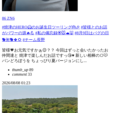
86 ZN6
#焼津のHERO🦸のお誕生日ツーリング🎂🎉
#皆様とのお話
がパワーの源🔥💪
#私の備忘録🏵️🐭🐢🐷
#8月9日はパグの日
🐕🌺🐕🍀🌻
#チーム長野
皆様💗お元気ですかぁ😉？？ 今回はずっと会いたかったお
仲間達と 焼津で楽しんだお話ですっ😘♥️ 新しい相棒の🍞🐭
パンどろぼうを ちょっぴり夏バージョンにし...
thumb_up
89
comment
33
2026/08/08 01:23