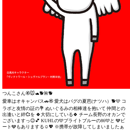
つんこさん🏵️🐭🐢🐕🌺🐕
愛車はオキャンバス🚗🏵️ 愛犬はパグの夏芭(ナツハ）🐕🩵 コ
ラボと友情の証の💐 ぬいぐるみの相棒達を抱いて 仲間との
出逢いと絆💞を 🍀大切にしている🍀 チーム長野のオカンで
ございますっ😉💕 KUHLの🩵ブライトブルーの86🩵と 🩶ビ
ート🩶もありまする☺️💖 ※携帯が故障してしまいましたぁ