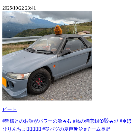
2025/10/22 23:41
ビート
#皆様とのお話がパワーの源🔥💪
#私の備忘録🏵️🐭🐢🐷
#🍀ほ
ひりんちょ👉🏻👈🏻🍀
#🩵パグの夏芭🐕🩵
#チーム長野