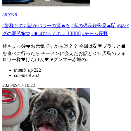
86 ZN6
#皆様とのお話がパワーの源🔥💪
#私の備忘録🏵️🐭🐢🐷
#🩵パ
グの夏芭🐕🩵
#🍀ほひりんちょ👉🏻👈🏻🍀
#チーム長野
皆さまっ😘❤️お元気ですかぁ😉？？ 今回は🤭💗ブラリと🍔
を食べに行ったら チーメンに会えたお話と☺️✨ 広島のフォ
ロワー様🖤けんけん🖤 ♥️グンマー赤城の...
thumb_up
222
comment
262
2025/09/17 10:22