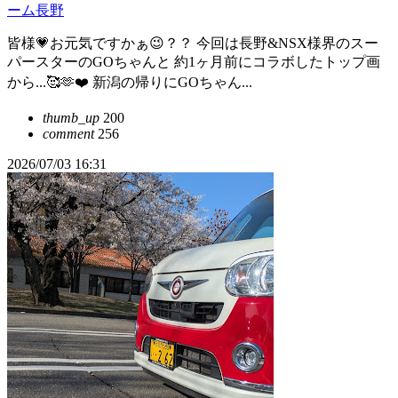
ーム長野
皆様💗お元気ですかぁ😉？？ 今回は長野&NSX様界のスー
パースターのGOちゃんと 約1ヶ月前にコラボしたトップ画
から...🥰🫶❤️ 新潟の帰りにGOちゃん...
thumb_up
200
comment
256
2026/07/03 16:31