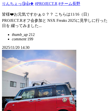
りんちょっ😘👍🍀
#PROJECT.R
#チーム長野
皆様❤️お元気ですかぁ☺️？？ こちらは11/16（日）
PROJECT.Rオフ会参加と NSX Freaks 2025に見学しに行った
日を 綴ってみました...
thumb_up
212
comment
199
2025/11/20 14:30