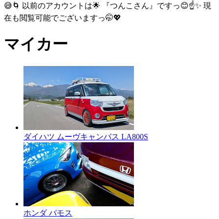
😅🌀 以前のアカウントは🌟 『つんこさん』ですっ😊☝✨ 現
在も閲覧可能でございますっ🤭💖
マイカー
ダイハツ ムーヴキャンバス LA800S
ホンダ バモス