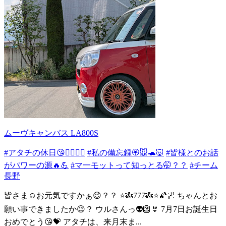
ムーヴキャンバス LA800S
#アタチの休日😘✌🏻🎶🎵
#私の備忘録🏵️🐭🐢🐷
#皆様とのお話
がパワーの源🔥💪
#マ一モットって知っとる🤭？？
#チーム
長野
皆さま☺️お元気ですかぁ😉？？ ⭐🎋777🎋⭐🌠🌌 ちゃんとお
願い事できましたか😉？ ウルさんっ👽👺👙 7月7日お誕生日
おめでとう😘💝 アタチは、来月末ま...