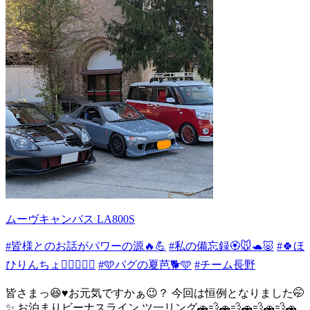
ムーヴキャンバス LA800S
#皆様とのお話がパワーの源🔥💪
#私の備忘録🏵️🐭🐢🐷
#🍀ほ
ひりんちょ👉🏻👈🏻🍀
#🩵パグの夏芭🐕🩵
#チーム長野
皆さまっ😆♥️お元気ですかぁ😉？ 今回は恒例となりました🤭
✨ お泊まりビーナスライン ツ一リング🚗💨🚗💨🚗💨🚗💨🚗