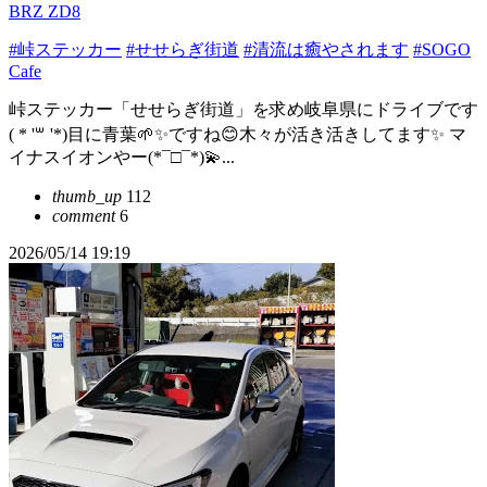
BRZ ZD8
#峠ステッカー
#せせらぎ街道
#清流は癒やされます
#SOGO
Cafe
峠ステッカー「せせらぎ街道」を求め岐阜県にドライブです
( * '꒳ '*)目に青葉🌱✨ですね😊木々が活き活きしてます✨ マ
イナスイオンやー(*¯□¯*)💫...
thumb_up
112
comment
6
2026/05/14 19:19