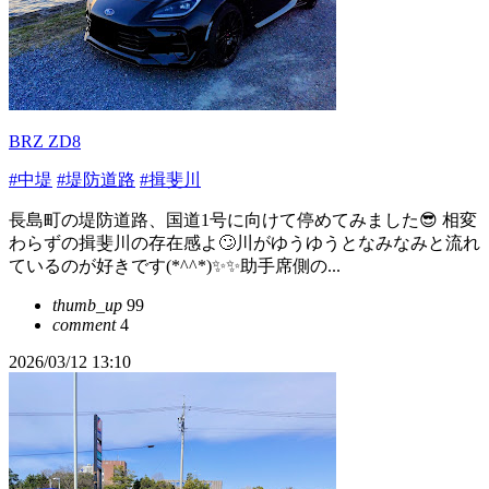
BRZ ZD8
#中堤
#堤防道路
#揖斐川
長島町の堤防道路、国道1号に向けて停めてみました😎 相変
わらずの揖斐川の存在感よ🙄川がゆうゆうとなみなみと流れ
ているのが好きです(*^^*)✨✨助手席側の...
thumb_up
99
comment
4
2026/03/12 13:10