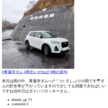
#青蓮寺ダム
#雨乞いせねば
#桃の節句
本日は雨の中、青蓮寺ダムへ(* 'ᵕ' )☆ 久しぶりの雨です☂ダ
ムの貯水率が下がっていますので少しでも回復できればいい
ですね🤔今日はダイハツロッキーさん...
thumb_up
73
comment
2