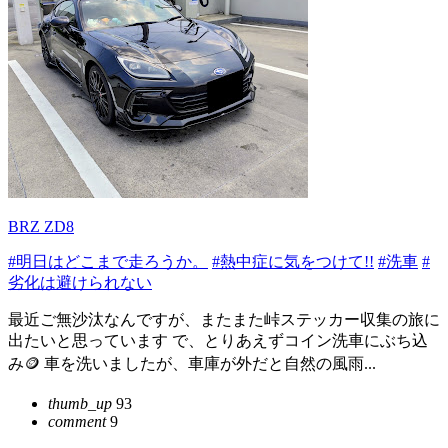
BRZ ZD8
#明日はどこまで走ろうか。
#熱中症に気をつけて!!
#洗車
#
劣化は避けられない
最近ご無沙汰なんですが、またまた峠ステッカー収集の旅に
出たいと思っています で、とりあえずコイン洗車にぶち込
み🪙 車を洗いましたが、車庫が外だと自然の風雨...
thumb_up
93
comment
9