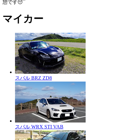
憩です😴
マイカー
スバル BRZ ZD8
スバル WRX STI VAB