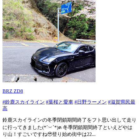
BRZ ZD8
#鈴鹿スカイライン
#葉桜と愛車
#日野ラーメン
#滋賀県民最
高
鈴鹿スカイラインの冬季閉鎖期間終了をフト思い出して走り
に行ってきました(*´︶`*)ฅ 冬季閉鎖期間終了といえどやは
り山！すごいですね🥹登り始め街中は22...