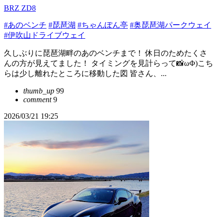
BRZ ZD8
#あのベンチ
#琵琶湖
#ちゃんぽん亭
#奥琵琶湖パークウェイ
#伊吹山ドライブウェイ
久しぶりに琵琶湖畔のあのベンチまで！ 休日のためたくさ
んの方が見えてました！ タイミングを見計らって📸ωΦ)こち
らは少し離れたところに移動した図 皆さん、...
thumb_up
99
comment
9
2026/03/21 19:25