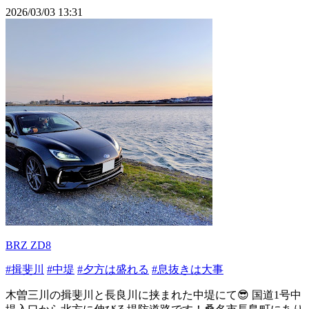
2026/03/03 13:31
BRZ ZD8
#揖斐川
#中堤
#夕方は盛れる
#息抜きは大事
木曽三川の揖斐川と長良川に挟まれた中堤にて😎 国道1号中