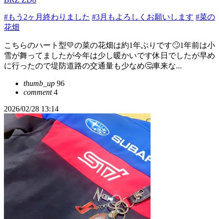
#もう2ヶ月終わりました
#3月もよろしくお願いします
#菜の
花畑
こちらのハート型💛の菜の花畑は約1年ぶりです🙄1年前は小
雪が舞ってましたが今年は少し暖かいです休日でしたが早め
に行ったので堤防道路の交通量も少なめ🤔車来な...
thumb_up
96
comment
4
2026/02/28 13:14