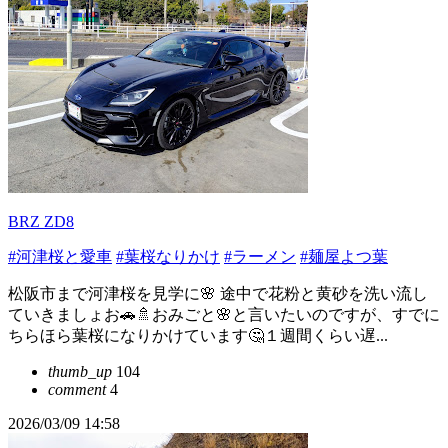
BRZ ZD8
#河津桜と愛車
#葉桜なりかけ
#ラーメン
#麺屋よつ葉
松阪市まで河津桜を見学に🌸 途中で花粉と黄砂を洗い流し
ていきましょお🚗🚿おみごと🌸と言いたいのですが、すでに
ちらほら葉桜になりかけています🤔１週間くらい遅...
thumb_up
104
comment
4
2026/03/09 14:58