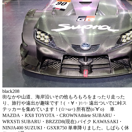
black208
街なかや山道、海岸沿いその他もろもろをまったり走った
り、旅行や遠出が趣味です！( ・∀・)✨✨ 遠出ついでに峠ス
テッカーを集めています！(☆>ω<) 所有歴(о´∀`о) 車
MAZDA・RX8 TOYOTA・CROWNAthlete SUBARU・
WRXSTi SUBARU・BRZZD8(現在) バイク KAWASAKI・
NINJA400 SUZUKI・GSXR750 単車降りました。しばらく休