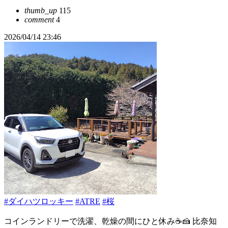
thumb_up
115
comment
4
2026/04/14 23:46
#ダイハツロッキー
#ATRE
#桜
コインランドリーで洗濯、乾燥の間にひと休み☕🍰 比奈知