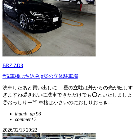
BRZ ZD8
#洗車機ぶち込み
#昼の立体駐車場
洗車したあと買い出しに… 昼の立駐は外からの光が眩しす
ぎますね🤣きれいに洗車できただけでも️⭕️といたしましょ
🥹おっしりー🍑 車格は小さいのにおしりおっき...
thumb_up
98
comment
3
2026/02/13 20:22