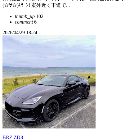
(☆∀☆)ｷﾗｰﾝ! 案外近く下道で...
thumb_up
102
comment
6
2026/04/29 18:24
BRZ ZD8