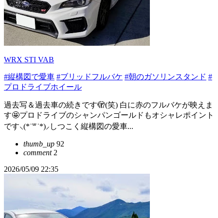
WRX STI VAB
#縦構図で愛車
#ブリッドフルバケ
#朝のガソリンスタンド
#
プロドライブホイール
過去写＆過去車の続きです🫣(笑) 白に赤のフルバケが映えま
す🤩プロドライブのシャンパンゴールドもオシャレポイント
です⸜(*˙꒳˙*)⸝しつこく縦構図の愛車...
thumb_up
92
comment
2
2026/05/09 22:35