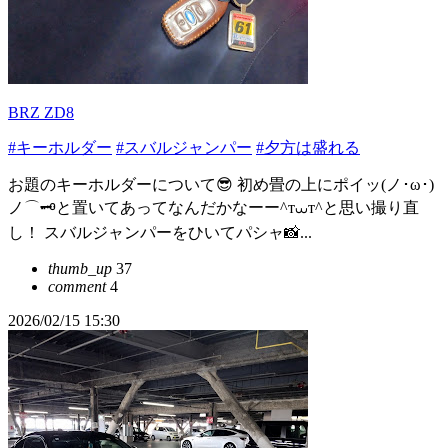
BRZ ZD8
#キーホルダー
#スバルジャンパー
#夕方は盛れる
お題のキーホルダーについて😎 初め畳の上にポイッ(ノ･ω･)
ノ⌒🗝と置いてあってなんだかなーー^т⩊т^と思い撮り直
し！ スバルジャンパーをひいてパシャ📸...
thumb_up
37
comment
4
2026/02/15 15:30