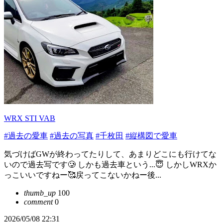
WRX STI VAB
#過去の愛車
#過去の写真
#千枚田
#縦構図で愛車
気づけばGWが終わってたりして、あまりどこにも行けてな
いので過去写です🥲 しかも過去車という...😇 しかしWRXか
っこいいですねー🥰戻ってこないかねー後...
thumb_up
100
comment
0
2026/05/08 22:31