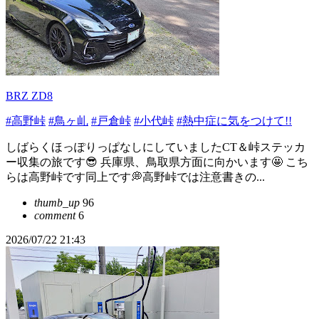
BRZ ZD8
#高野峠
#鳥ヶ乢
#戸倉峠
#小代峠
#熱中症に気をつけて!!
しばらくほっぽりっぱなしにしていましたCT＆峠ステッカ
ー収集の旅です😎 兵庫県、鳥取県方面に向かいます🤩 こち
らは高野峠です同上です💭高野峠では注意書きの...
thumb_up
96
comment
6
2026/07/22 21:43