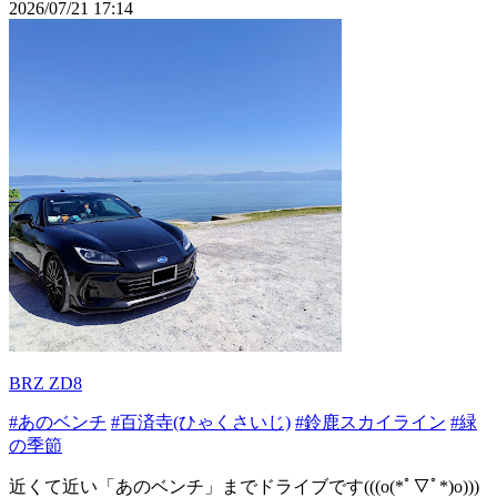
2026/07/21 17:14
BRZ ZD8
#あのベンチ
#百済寺(ひゃくさいじ)
#鈴鹿スカイライン
#緑
の季節
近くて近い「あのベンチ」までドライブです(((o(*ﾟ▽ﾟ*)o)))