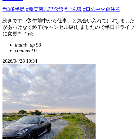
#知多半島
#新美南吉記念館
#ごん狐
#口の中火傷注意
続きです...🥹 午前中から仕事、と気合い入れて( °̀ﾛ°́)وました
があっけなく終了(キャンセル級)しましたので半日ドライブ
に変更(* 'ᵕ' )☆ ...
thumb_up
98
comment
0
2026/04/28 10:34