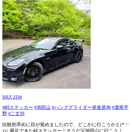
BRZ ZD8
#峠ステッカー
#池田山
#ハンググライダー発進基地
#濃尾平
野
#二丈坊
比較的早めに目が覚めましたので、どこかに行こうかと(* 'ᵕ'
)☆ 最近できた峠ステッカー！そうだ💡池田山に行こう！