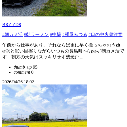
BRZ ZD8
#朝カメ活
#朝ラーメン
#中堤
#麺屋みつる
#口の中火傷注意
午前から仕事があり、それならば更に早く撮っちゃおう📸
ωΦ)と眠い目擦りながらいつもの長島町へ(｡ρω-｡)朝カメ活で
す！朝方の天気はスッキリせず残念(´･...
thumb_up
95
comment
0
2026/04/26 18:02