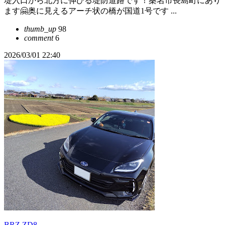
堤入口から北方に伸びる堤防道路です！桑名市長島町にあり
ます🤗奥に見えるアーチ状の橋が国道1号です ...
thumb_up
98
comment
6
2026/03/01 22:40
BRZ ZD8