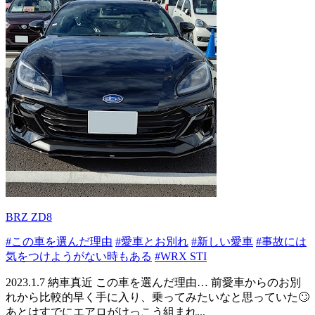
BRZ ZD8
#この車を選んだ理由
#愛車とお別れ
#新しい愛車
#事故には
気をつけようがない時もある
#WRX STI
2023.1.7 納車真近 この車を選んだ理由… 前愛車からのお別
れから比較的早く手に入り、乗ってみたいなと思っていた🙄
あとはすでにエアロがけっこう組まれ...