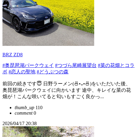
BRZ ZD8
#奥琵琶湖パークウェイ
#つづら尾崎展望台
#菜の花畑とコラ
ボ
#恋人の聖地
#どうぶつの森
前回の続きです😇 日野ラーメン(🍜•᎑•🍜)をいただいた後、
奥琵琶湖パークウェイに向かいます 途中、キレイな菜の花
畑が！こんな咲いてると匂いもすごく良かっ...
thumb_up
110
comment
0
2026/04/17 20:38