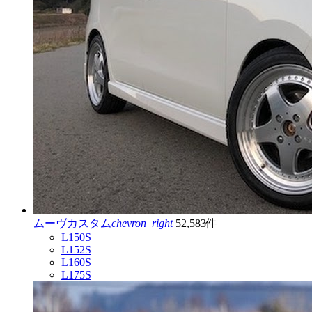
ムーヴカスタム
chevron_right
52,583件
L150S
L152S
L160S
L175S