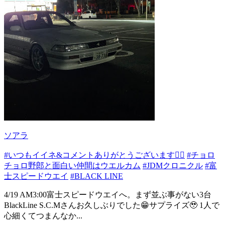
ソアラ
#いつもイイネ&コメントありがとうございます🙇‍♂️
#チョロ
チョロ野郎と面白い仲間はウエルカム
#JDMクロニクル
#富
士スピードウエイ
#BLACK LINE
4/19 AM3:00富士スピードウエイへ。まず並ぶ事がない3台
BlackLine S.C.Mさんお久しぶりでした😁サプライズ🥹 1人で
心細くてつまんなか...