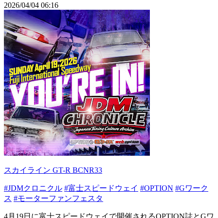
2026/04/04 06:16
スカイライン GT-R BCNR33
#JDMクロニクル
#富士スピードウェイ
#OPTION
#Gワーク
ス
#モーターファンフェスタ
4月19日に富士スピードウェイで開催されるOPTION誌とGワ