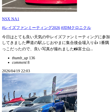
NSX NA1
#レイズファンミーティング2026
#JDMクロニクル
今日はとても良い天気の中レイズファンミーティングに参加
してきました🏁道の駅ふじおやまに集合後会場入り👍 1番隅
っこだったので、良い写真が撮れました📸富士山...
thumb_up
136
comment
8
2026/04/19 22:03