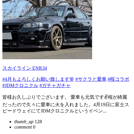
スカイライン ENR34
#4月もよろしくお願い致します🌸
#サクラと愛車
#桜コラボ
#JDMクロニクル
#ガチャガチャ
皆様お久しぶりでございます。 愛車も元気です✌桜が綺麗
だったので久々に愛車に火を入れました。4月19日に富士ス
ピードウェイにてJDMクロニクルというイベン...
thumb_up
128
comment
0