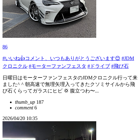
86
#いいね👍コメント、いつもありがとうございます😊
#JDM
クロニクル
#モーターファンフェスタ
#ドライブ
#飛び石
日曜日はモーターファンフェスタのJDMクロニクル行って来
ました^ ^ 朝高速で無理矢理入ってきたクソミサイルから飛
び石くらってガラスにヒビ 💢 腹立つわ〜...
thumb_up
187
comment
6
2026/04/20 10:35