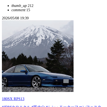
thumb_up
212
comment
15
2026/05/08 19:39
180SX RPS13