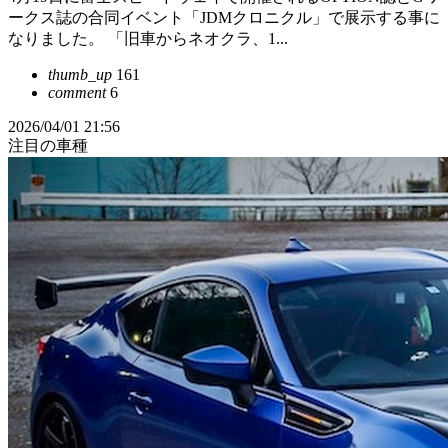
ークス誌の合同イベント「JDMクロニクル」で展示する事に
なりました。 「旧車からネオクラ、1...
thumb_up
161
comment
6
2026/04/01 21:56
注目の車種