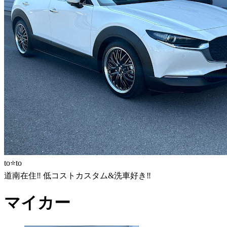
to⭐️to
道南在住‼︎ 低コストカスタム&洗車好き‼︎
マイカー