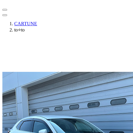
CARTUNE
to⭐️to