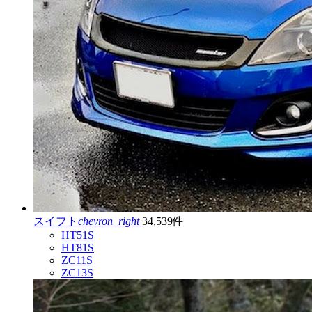
スイフト
chevron_right
34,539件
HT51S
HT81S
ZC11S
ZC13S