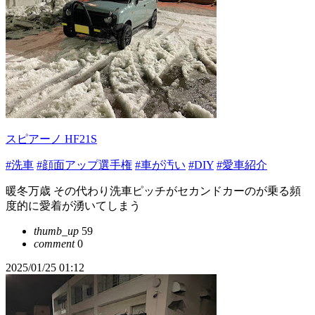
スピアーノ HF21S
#洗車
#顔面アップ選手権
#車が汚い
#DIY
#愛車紹介
暖冬万歳 その代わり洗車ピッチがセカンドカーのが乗る頻
度的に愛着が湧いてしまう
thumb_up
59
comment
0
2025/01/25 01:12