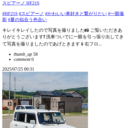
スピアーノ HF21S
#HF21S
#スピアーノ
#かわいい車好きと繋がりたい
#一眼撮
影
#夏の似合う色合い
キレイキレイしたので写真を撮りました📸 ご覧いただきあ
りがとうございます❗️ 洗車ついでに一眼を引っ張り出してき
て写真を撮りましたのであげときます📱右フロ...
thumb_up
58
comment
0
2025/07/25 00:31