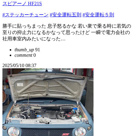
スピアーノ HF21S
#ステッカーチューン
#安全運転五則
#安全運転５則
勝手に貼っちまった 息子怒るかな 若い衆で乗る時に若気の
至りの抑止力になるかなって思ったけど 一瞬で電力会社の
社用車室内みたいになった…
thumb_up
91
comment
0
2025/05/10 08:37