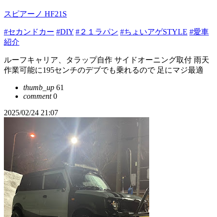
スピアーノ HF21S
#セカンドカー
#DIY
#２１ラパン
#ちょいアゲSTYLE
#愛車
紹介
ルーフキャリア、タラップ自作 サイドオーニング取付 雨天
作業可能に195センチのデブでも乗れるので 足にマジ最適
thumb_up
61
comment
0
2025/02/24 21:07