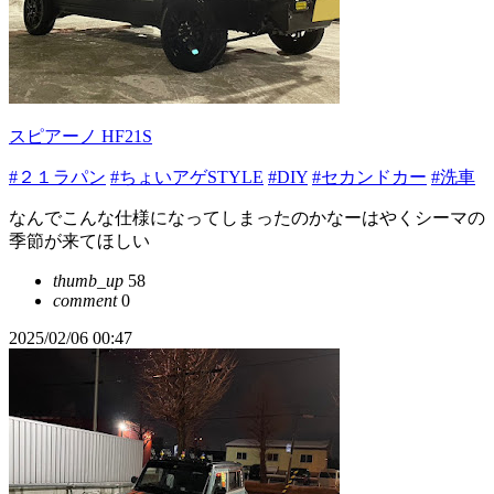
スピアーノ HF21S
#２１ラパン
#ちょいアゲSTYLE
#DIY
#セカンドカー
#洗車
なんでこんな仕様になってしまったのかなーはやくシーマの
季節が来てほしい
thumb_up
58
comment
0
2025/02/06 00:47