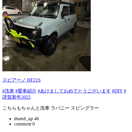
スピアーノ HF21S
#洗車
#愛車紹介
#あけましておめでとうございます
#DIY
#
謹賀新年2025
こちらもちゃんと洗車 ラパニー スピングラー
thumb_up
46
comment
0