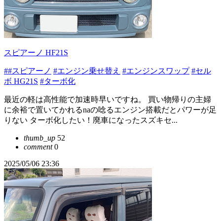
スピアーノ HF21S
##スピアーノ
#エンジン乗せ替え
#エンジンスワップ
#セル
ボ HG21S
#ターボ化
最近の軽は高性能で加速時早いですね。 買い物帰りの主婦
に余裕で置いてかれるnaの唸るエンジン搭載だとパワーが足
りない ターボ化したい！廃車になったスズキセ...
thumb_up
52
comment
0
2025/05/06 23:36