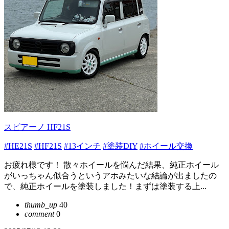
スピアーノ HF21S
#HE21S
#HF21S
#13インチ
#塗装DIY
#ホイール交換
お疲れ様です！ 散々ホイールを悩んだ結果、純正ホイール
がいっちゃん似合うというアホみたいな結論が出ましたの
で、純正ホイールを塗装しました！まずは塗装する上...
thumb_up
40
comment
0