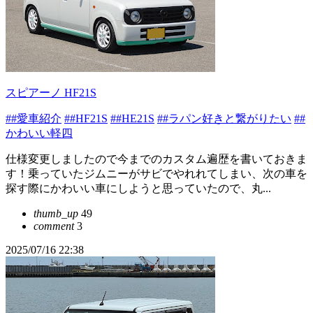
スピアーノ HF21S
##愛車紹介
##HF21S
##HE21S
##ラパン好きと繋がりたい
##
かわいい軽四
仕様変更しましたので今までのカスタム遍歴を書いておきま
す！乗っていたジムニーがサビでやれれてしまい、次の車を
探す際にかわいい車にしようと思っていたので、丸...
thumb_up
49
comment
3
2025/07/16 22:38