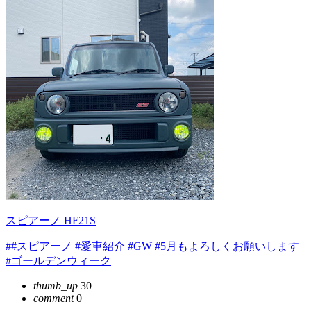
スピアーノ HF21S
##スピアーノ
#愛車紹介
#GW
#5月もよろしくお願いします
#ゴールデンウィーク
thumb_up
30
comment
0