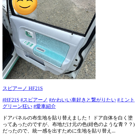
スピアーノ HF21S
#HF21S
#スピアーノ
#かわいい車好きと繋がりたい
#ミント
グリーン狂い
#愛車紹介
ドアパネルの布生地を貼り替えました！ ドア自体を白く塗
ってあったのですが、布地だけ元の色(紺色のような青？？)
だったので、統一感を出すために生地を貼り替え...