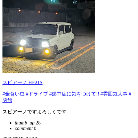
スピアーノ HF21S
#金食い虫
#ドライブ
#熱中症に気をつけて!!
#雰囲気大事
#
函館
スピアーノですよろしくです
thumb_up
28
comment
0