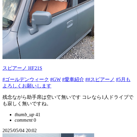
スピアーノ HF21S
#ゴールデンウィーク
#GW
#愛車紹介
##スピアーノ
#5月も
よろしくお願いします
残念ながら助手席は空いて無いです コレなら1人ドライブで
も寂しく無いですね。
thumb_up
41
comment
0
2025/05/04 20:02