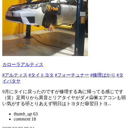
カローラアルティス
#アルティス
#タイトヨタ
#フォーチュナー
#修理ばかり
#タ
イパタヤ
9月にタイに戻ったのですが修理する為に帰ってる感じです
（笑）足周りから異音とリアタイヤがダメ🙅🏽エアコンも弱
い気がする🤣とりあえず明日はトヨタだ😆翌日トヨ...
thumb_up
63
comment
18