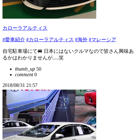
カローラアルティス
#愛車紹介
#カローラアルティス
#海外
#マレーシア
自宅駐車場にて🚐 日本にはないクルマなので皆さん興味あ
るかはわかりませんが.....笑
thumb_up
50
comment
0
2018/08/31 21:57