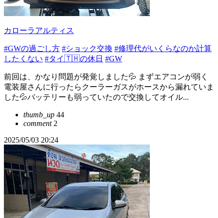
カローラアルティス
#GWの過ごし方
#ショック交換
#修理代がいくらなのか計算
したくない
#タイ🇹🇭の休日
#GW
前回は、かなり問題が発覚しました💦 まずエアコンが弱く
電装屋さんに行ったらクーラーガスがホースから漏れていま
した💦バッテリーも弱っていたので交換してオイル...
thumb_up
44
comment
2
2025/05/03 20:24