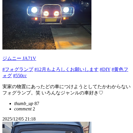
ジムニー JA71V
#フォグランプ
#12月もよろしくお願いします
#DIY
#黄色フ
ォグ
#550cc
実家の物置にあったどの車につけようとしてたかわからない
フォグランプ。笑 いろんなジャンルの車好き♡
thumb_up
87
comment
2
2025/12/05 21:18