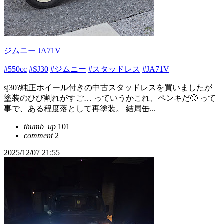
ジムニー JA71V
#550cc
#SJ30
#ジムニー
#スタッドレス
#JA71V
sj30?純正ホイール付きの中古スタッドレスを買いましたが
塗装のひび割れがすご… っていうかこれ、ペンキだ🙄 って
事で、ある程度落として再塗装。 結局缶...
thumb_up
101
comment
2
2025/12/07 21:55