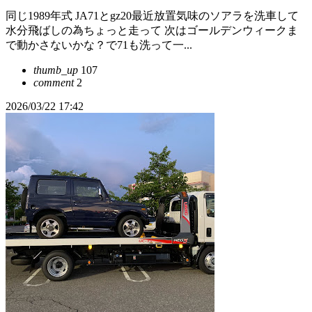
同じ1989年式 JA71とgz20最近放置気味のソアラを洗車して
水分飛ばしの為ちょっと走って 次はゴールデンウィークま
で動かさないかな？で71も洗って一...
thumb_up
107
comment
2
2026/03/22 17:42