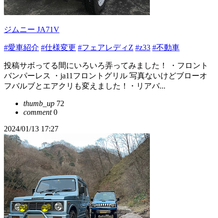
ジムニー JA71V
#愛車紹介
#仕様変更
#フェアレディZ
#z33
#不動車
投稿サボってる間にいろいろ弄ってみました！ ・フロント
バンパーレス ・ja11フロントグリル 写真ないけどブローオ
フバルブとエアクリも変えました！・リアバ...
thumb_up
72
comment
0
2024/01/13 17:27