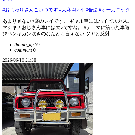
#おまわりさんこいつです
#大麻
#レイ
#合法
#オーガニック
あまり見ない○麻のレイです。 ギャル車にはハイビスカス。
マジキチおじさん車には大○ですね。 #テーマに沿った車遊
びペンキガン吹きのなんとも言えない ツヤと反射
thumb_up
59
comment
0
2026/06/10 21:38