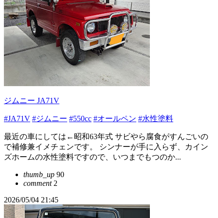
ジムニー JA71V
#JA71V
#ジムニー
#550cc
#オールペン
#水性塗料
最近の車にしては←昭和63年式 サビやら腐食がすんごいの
で補修兼イメチェンです。 シンナーが手に入らず、カイン
ズホームの水性塗料ですので、いつまでもつのか...
thumb_up
90
comment
2
2026/05/04 21:45