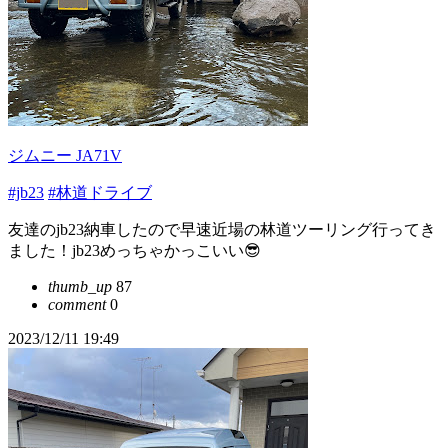
ジムニー JA71V
#jb23
#林道ドライブ
友達のjb23納車したので早速近場の林道ツーリング行ってき
ました！jb23めっちゃかっこいい😎
thumb_up
87
comment
0
2023/12/11 19:49