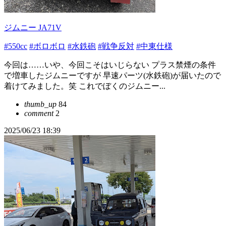
ジムニー JA71V
#550cc
#ボロボロ
#水鉄砲
#戦争反対
#中東仕様
今回は……いや、今回こそはいじらない プラス禁煙の条件
で増車したジムニーですが 早速パーツ(水鉄砲)が届いたので
着けてみました。笑 これでぼくのジムニー...
thumb_up
84
comment
2
2025/06/23 18:39