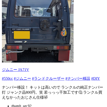
ジムニー JA71V
#550cc
#ジムニー
#ランドクルーザー
#ナンバー移設
#DIY
ナンバー移設！ キットは高いので ランクルの純正ナンバー
灯 ジャンク品800円。笑 若っっっ干加工です🤔 ランクル買
えなかったおじさん仕様🤣
thumb_up
92