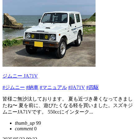
ジムニー JA71V
#ジムニー
#納車
#マニュアル
#JA71V
#四駆
皆様ご無沙汰しております。 夏も近づき暑くなってきまし
たね〜 夏を前に、遊びたくなる軽を買いました。スズキジ
ムニーJA71Vです。 550ccにインターク...
thumb_up
99
comment
0