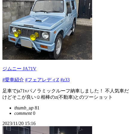
ジムニー JA71V
#愛車紹介
#フェアレディZ
#z33
足車でja71vパノラミックルーフ納車しました！ 不人気車だ
けどそこが良い☺️相棒のz(不動車)とのツーショット
thumb_up
81
comment
0
2023/11/20 15:16