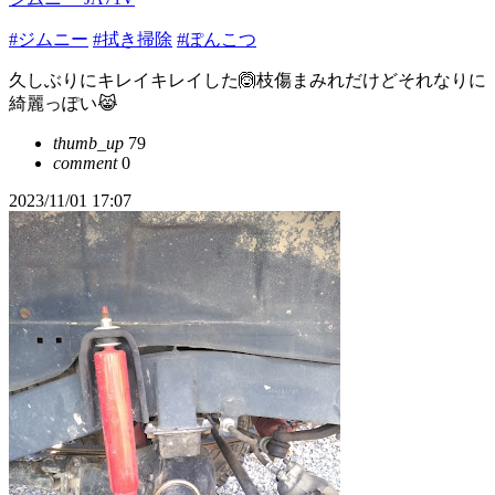
#ジムニー
#拭き掃除
#ぽんこつ
久しぶりにキレイキレイした🙆枝傷まみれだけどそれなりに
綺麗っぽい😹
thumb_up
79
comment
0
2023/11/01 17:07