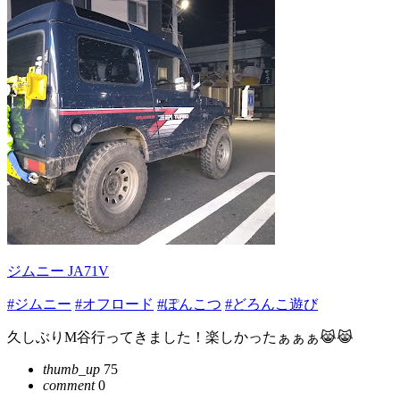
ジムニー JA71V
#ジムニー
#オフロード
#ぽんこつ
#どろんこ遊び
久しぶりM谷行ってきました！楽しかったぁぁぁ😹😹
thumb_up
75
comment
0