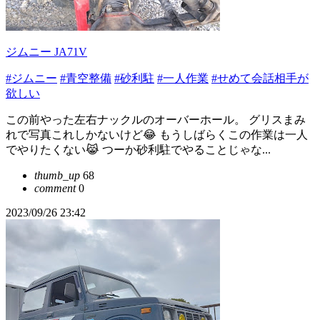
ジムニー JA71V
#ジムニー
#青空整備
#砂利駐
#一人作業
#せめて会話相手が
欲しい
この前やった左右ナックルのオーバーホール。 グリスまみ
れで写真これしかないけど😂 もうしばらくこの作業は一人
でやりたくない😹 つーか砂利駐でやることじゃな...
thumb_up
68
comment
0
2023/09/26 23:42