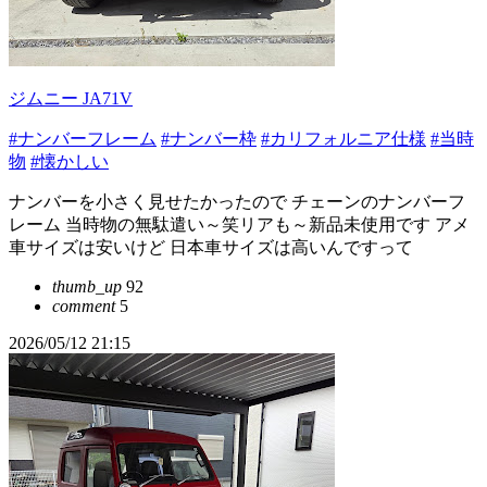
ジムニー JA71V
#ナンバーフレーム
#ナンバー枠
#カリフォルニア仕様
#当時
物
#懐かしい
ナンバーを小さく見せたかったので チェーンのナンバーフ
レーム 当時物の無駄遣い～笑リアも～新品未使用です アメ
車サイズは安いけど 日本車サイズは高いんですって
thumb_up
92
comment
5
2026/05/12 21:15