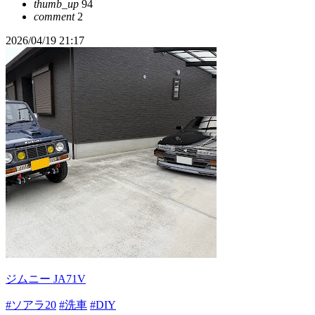
thumb_up
94
comment
2
2026/04/19 21:17
ジムニー JA71V
#ソアラ20
#洗車
#DIY