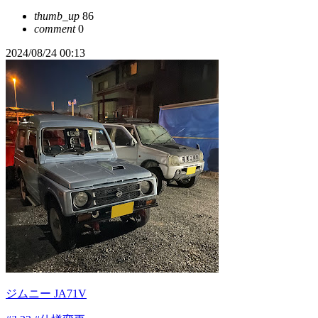
thumb_up
86
comment
0
2024/08/24 00:13
ジムニー JA71V