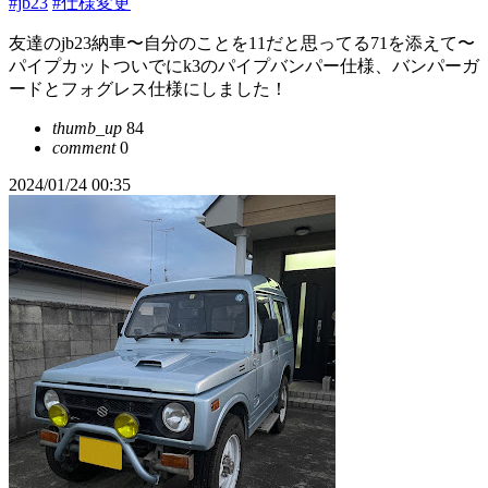
#jb23
#仕様変更
友達のjb23納車〜自分のことを11だと思ってる71を添えて〜
パイプカットついでにk3のパイプバンパー仕様、バンパーガ
ードとフォグレス仕様にしました！
thumb_up
84
comment
0
2024/01/24 00:35