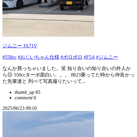
ジムニー JA71V
#550cc
#おじいちゃん仕様
#ボロボロ
#F5A
#ジムニー
なんか買っちゃいました。笑 知り合いの知り合いの外人か
ら😐 550ccターボ面白い。。。 JB23乗ってた時から仲良かっ
た先輩達と 列べて写真撮りたいって...
thumb_up
85
comment
0
2025/06/23 09:10