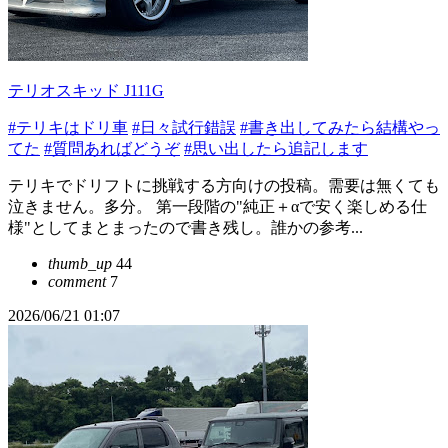
テリオスキッド J111G
#テリキはドリ車
#日々試行錯誤
#書き出してみたら結構やっ
てた
#質問あればどうぞ
#思い出したら追記します
テリキでドリフトに挑戦する方向けの投稿。需要は無くても
泣きません。多分。 第一段階の"純正＋αで安く楽しめる仕
様"としてまとまったので書き残し。誰かの参考...
thumb_up
44
comment
7
2026/06/21 01:07