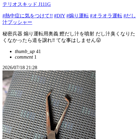
テリオスキッド J111G
#熱中症に気をつけて!!
#DIY
#煽り運転
#オラオラ運転
#だし
汁プッシャー
秘密兵器 煽り運転用奥義 鰹だし汁を噴射 だし汁臭くなりた
くなかったら道を譲れ‼️ てな事はしません😛
thumb_up
41
comment
1
2026/07/18 21:28