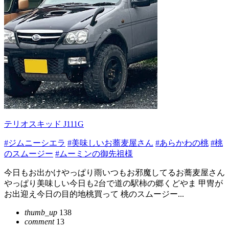
テリオスキッド J111G
#ジムニーシエラ
#美味しいお蕎麦屋さん
#あらかわの桃
#桃
のスムージー
#ムーミンの御先祖様
今日もお出かけやっぱり雨いつもお邪魔してるお蕎麦屋さん
やっぱり美味しい今日も2台で道の駅柿の郷くどやま 甲冑が
お出迎え今日の目的地桃買って 桃のスムージー...
thumb_up
138
comment
13