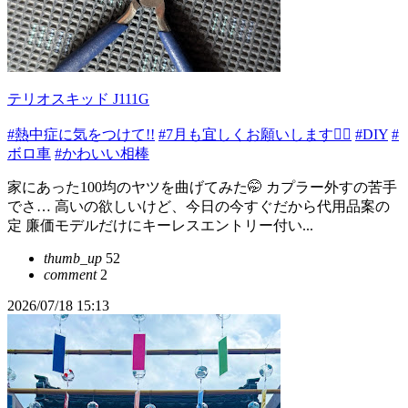
テリオスキッド J111G
#熱中症に気をつけて!!
#7月も宜しくお願いします🙇‍♂️
#DIY
#
ボロ車
#かわいい相棒
家にあった100均のヤツを曲げてみた🤭 カプラー外すの苦手
でさ… 高いの欲しいけど、今日の今すぐだから代用品案の
定 廉価モデルだけにキーレスエントリー付い...
thumb_up
52
comment
2
2026/07/18 15:13