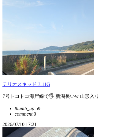
テリオスキッド J111G
7号トコトコ海岸線で🖐️ 新潟長いw 山形入り
thumb_up
59
comment
0
2026/07/10 17:21