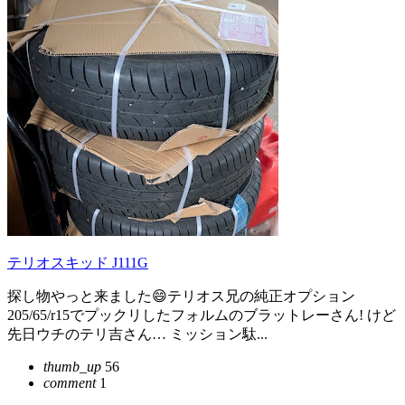
テリオスキッド J111G
探し物やっと来ました😄テリオス兄の純正オプション
205/65/r15でプックリしたフォルムのブラットレーさん! けど
先日ウチのテリ吉さん… ミッション駄...
thumb_up
56
comment
1