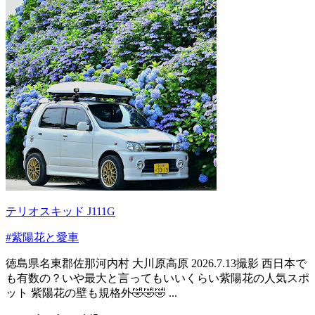
テリオスキッド J111G
#紫陽花と愛車
徳島県名東郡佐那河内村 大川原高原 2026.7.13撮影 西日本で
も有数の？いや最大と言ってもいいくらい紫陽花の人気スポ
ット 紫陽花の壁も規格外🤣🤣🤣 ...