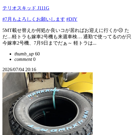
テリオスキッド J111G
#7月もよろしくお願いします
#DIY
5MT載せ替えか何処か良いコが居ればお迎えに行くか😥 た
だ…軽トラも嫁車2号機も来週車検… 通勤で使ってるのが只
今嫁車2号機、7月9日までだぁ～ 軽トラは...
thumb_up
60
comment
0
2026/07/04 20:16