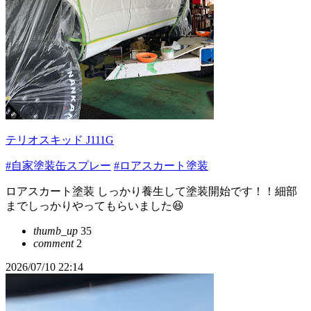
テリオスキッド J111G
#自家塗装缶スプレー
#ロアスカート塗装
ロアスカート塗装 しっかり養生して塗装開始です！！細部
までしっかりやってもらいました😆
thumb_up
35
comment
2
2026/07/10 22:14