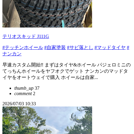
テリオスキッド J111G
#テッチンホイール
#自家塗装
#サビ落とし
#マッドタイヤ
#
ナンカン
早速カスタム開始‼️ まずはタイヤ&ホイール パジェロミニの
てっちんホイールをヤフオクでゲット ナンカンのマッドタ
イヤをオートウェイで購入 ホイールは自家...
thumb_up
37
comment
2
2026/07/03 10:33