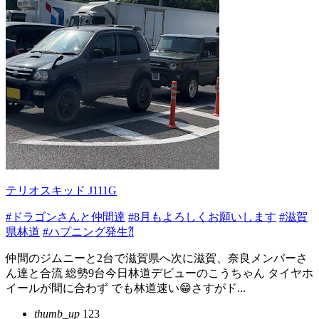
テリオスキッド J111G
#ドラゴンさんと仲間達
#8月もよろしくお願いします
#滋賀
県林道
#ハプニング発生⁈
仲間のジムニーと2台で滋賀県へ次に滋賀、奈良メンバーさ
ん達と合流 総勢9台今日林道デビューのこうちゃん タイヤホ
イールが間に合わず でも林道速い😁さすがド...
thumb_up
123