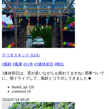
テリオスキッド J111G
#風鈴
#風車
#お寺
#3連休初日
#晴れ
3連休初日は、雲が多いながらも晴れてますね♪ 用事ついで
に、朝ドライブして、風鈴とコラボしてきました☻
thumb_up
120
comment
10
2026/07/18 09:29