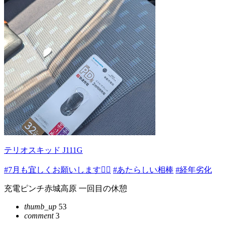
テリオスキッド J111G
#7月も宜しくお願いします🙇‍♂️
#あたらしい相棒
#経年劣化
充電ピンチ赤城高原 一回目の休憩
thumb_up
53
comment
3