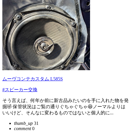
ムーヴコンテカスタム L585S
#スピーカー交換
そう言えば、何年か前に新古品みたいのを手に入れた物を発
掘🤣 保管状況はご覧の通りぐちゃぐちゃ😆ノーマルよりは
いいけど、そんなに変わるものではないと個人的に...
thumb_up
31
comment
0