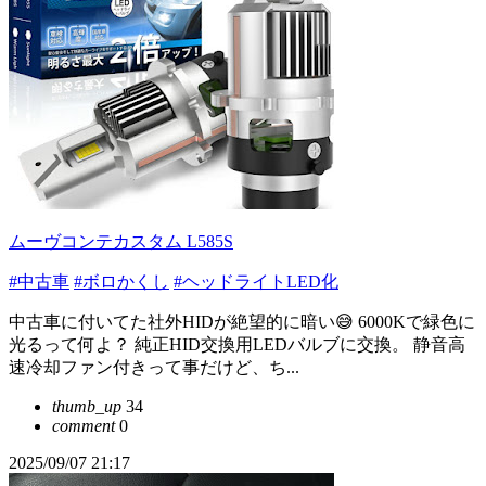
ムーヴコンテカスタム L585S
#中古車
#ボロかくし
#ヘッドライトLED化
中古車に付いてた社外HIDが絶望的に暗い😅 6000Kで緑色に
光るって何よ？ 純正HID交換用LEDバルブに交換。 静音高
速冷却ファン付きって事だけど、ち...
thumb_up
34
comment
0
2025/09/07 21:17