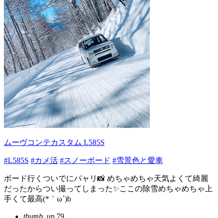
ムーヴコンテカスタム L585S
#L585S
#カメ活
#スノーボード
#雪景色と愛車
ボード行くついでにパャリ📸 めちゃめちゃ天気よくて綺麗
だったからつい撮ってしまった✨ここの除雪めちゃめちゃ上
手くて最高(*｀ω´)b
thumb_up
79