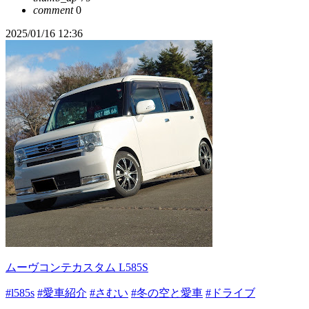
comment
0
2025/01/16 12:36
ムーヴコンテカスタム L585S
#l585s
#愛車紹介
#さむい
#冬の空と愛車
#ドライブ