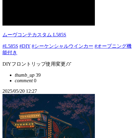
ムーヴコンテカスタム L585S
#L585S
#DIY
#シーケンシャルウインカー
#オープニング機
能付き
DIYフロントリップ使用変更♪̊̈♪̆̈
thumb_up
39
comment
0
2025/05/20 12:27