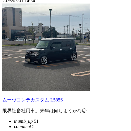
2026/03/01 14:34
ムーヴコンテカスタム L585S
限界社畜社用車。来年は何しようかな😕
thumb_up
51
comment
5