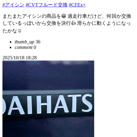
#アイシン
#CVTフルード交換
#CFEx+
またまたアイシンの商品を😁 過走行車だけど、何回か交換
しているっぽいから交換を決行👍 滑らかに動くようになっ
たかな☺️
thumb_up
36
comment
0
2025/10/18 18:28