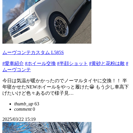
ムーヴコンテカスタム L585S
#愛車紹介
#ホイール交換
#半顔ショット
#黄砂と花粉は敵
#
ムーヴコンテ
今日は気温が暖かかったのでノーマルタイヤに交換！！ 半
年寝かせたNEWホイールをやっと履けた😀 もう少し車高下
げたいけど色々あるので様子見…
thumb_up
63
comment
0
2025/03/22 15:19