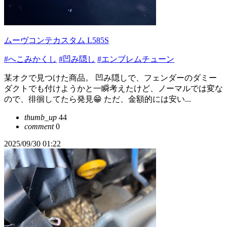
ムーヴコンテカスタム L585S
#へこみかくし
#凹み隠し
#エンブレムチューン
某オクで見つけた商品。 凹み隠しで、フェンダーのダミー
ダクトでも付けようかと一瞬考えたけど、ノーマルでは変な
ので、徘徊してたら発見😁 ただ、金額的には安い...
thumb_up
44
comment
0
2025/09/30 01:22