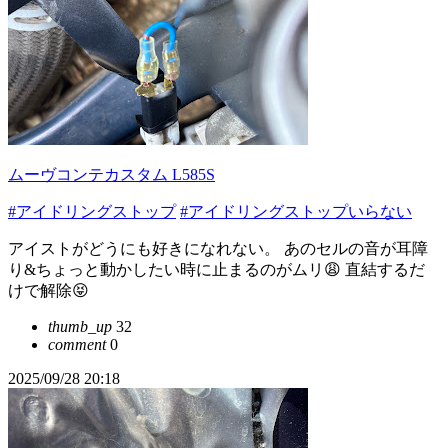
ムーヴコンテカスタム L585S
#アイドリングストップ
#アイドリングストップいらない
アイストがどうにも好きになれない。 あのセルの音が耳障
り&ちょっと動かしたい時に止まるのがムリ😩 直結するだ
けで解除😝
thumb_up
32
comment
0
2025/09/28 20:18