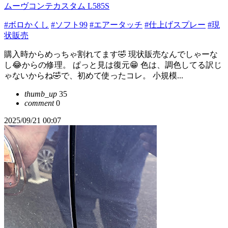
ムーヴコンテカスタム L585S
#ボロかくし
#ソフト99
#エアータッチ
#仕上げスプレー
#現
状販売
購入時からめっちゃ割れてます🤣 現状販売なんでしゃーな
し😂からの修理。 ぱっと見は復元😁 色は、調色してる訳じ
ゃないからね🤣で、初めて使ったコレ。 小規模...
thumb_up
35
comment
0
2025/09/21 00:07