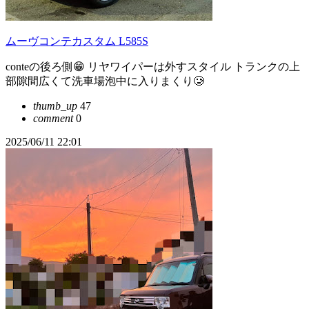
ムーヴコンテカスタム L585S
conteの後ろ側😁 リヤワイパーは外すスタイル トランクの上
部隙間広くて洗車場泡中に入りまくり🥲
thumb_up
47
comment
0
2025/06/11 22:01