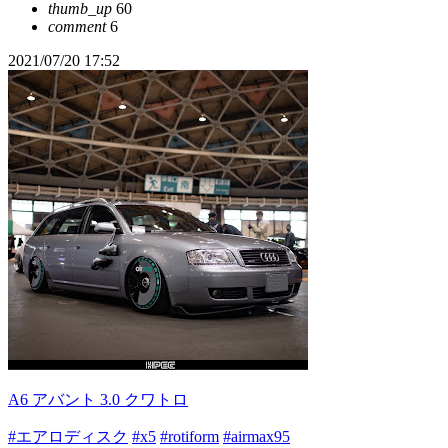
thumb_up
60
comment
6
2021/07/20 17:52
A6 アバント 3.0 クワトロ
#エアロディスク
#x5
#rotiform
#airmax95