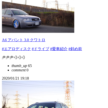
A6 アバント 3.0 クワトロ
#エアロディスク
#ドライブ
#愛車紹介
#斜め前
🥏🥏🥏💨💨💨
thumb_up
65
comment
0
2020/01/21 19:18