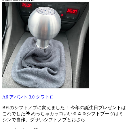
A6 アバント 3.0 クワトロ
BFIのシフトノブに変えました！ 今年の誕生日プレゼントは
これでした🎁 めっちゃカッコいい☺️☺️☺️シフトブーツはミ
シンで自作。ダサいシフトノブとおさら...