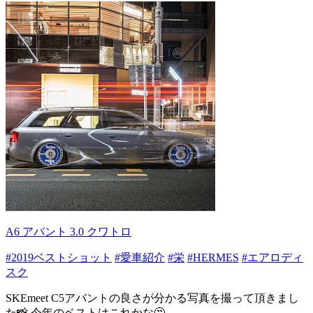
A6 アバント 3.0 クワトロ
#2019ベストショット
#愛車紹介
#栄
#HERMES
#エアロディ
スク
SKEmeet C5アバントの良さが分かる写真を撮って頂きまし
た📸 今年のベストはこれかな🤔