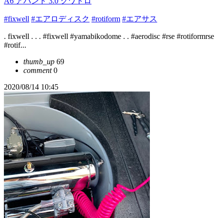
A6 アバント 3.0 クワトロ
#fixwell
#エアロディスク
#rotiform
#エアサス
. fixwell . . . #fixwell #yamabikodome . . #aerodisc #rse #rotiformrse
#rotif...
thumb_up
69
comment
0
2020/08/14 10:45