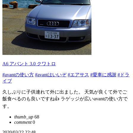
A6 アバント 3.0 クワトロ
#avantの使い方
#avantはいいぞ
#エアサス
#愛車に感謝
#ドラ
イブ
久しぶりに子供連れて外に出ました。 天気が良くて外でご
飯食べるのも良いですね👍 ラゲッジが広いavantの使い方で
す。
thumb_up
68
comment
0
2020/03/22 22:48