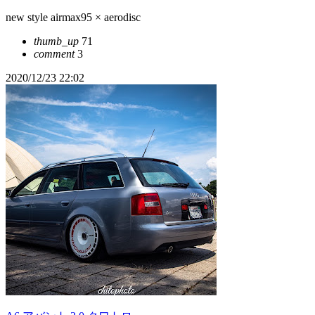
new style airmax95 × aerodisc
thumb_up
71
comment
3
2020/12/23 22:02