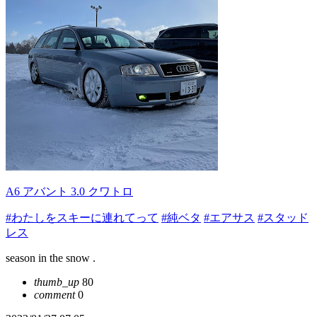
A6 アバント 3.0 クワトロ
#わたしをスキーに連れてって
#純ベタ
#エアサス
#スタッド
レス
season in the snow .
thumb_up
80
comment
0