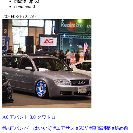
thumb_up
63
comment
0
2020/03/16 22:59
A6 アバント 3.0 クワトロ
#純正バンパーはいいぞ
#エアサス
#SUV
#車高調整
#斜め前