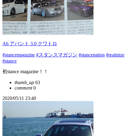
A6 アバント 3.0 クワトロ
#stancemagazine
#スタンスマガジン
#stancenation
#realmize
#stance
初stance magazine！！
thumb_up
63
comment
0
2020/05/11 23:40