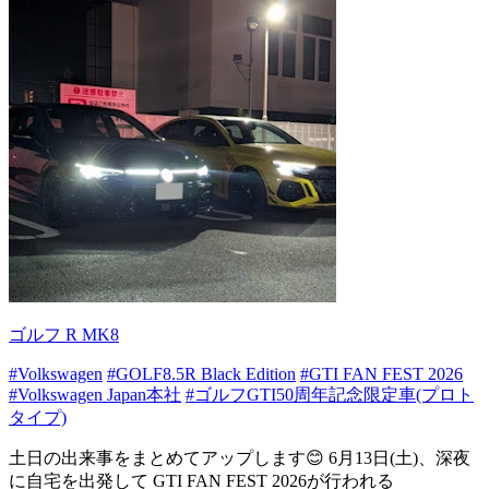
ゴルフ R MK8
#Volkswagen
#GOLF8.5R Black Edition
#GTI FAN FEST 2026
#Volkswagen Japan本社
#ゴルフGTI50周年記念限定車(プロト
タイプ)
土日の出来事をまとめてアップします😊 6月13日(土)、深夜
に自宅を出発して GTI FAN FEST 2026が行われる