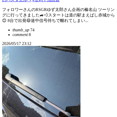
フォロワーさんのRSGRゆず太郎さん企画の榛名山 ツーリン
グに行ってきました🚙💨スタートは道の駅まえばし赤城から
😊 8台で出発😄途中信号待ちで離れてしまい...
thumb_up
74
comment
8
2026/05/17 23:12