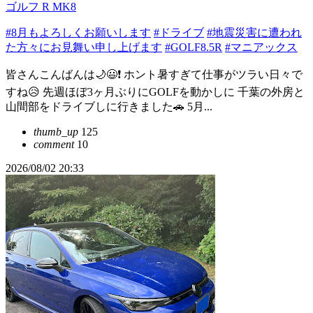
ゴルフ R MK8
#8月もよろしくお願いします
#ドライブ
#地震災害に遭われ
た方々にお見舞い申し上げます
#GOLF8.5R
#マニアックス
皆さんこんばんは🌙😃❗ ホント暑すぎて仕事がツラい日々で
すね😥 先週ほぼ3ヶ月ぶりにGOLFを動かしに 千葉の外房と
山間部をドライブしに行きました🚗 5月...
thumb_up
125
comment
10
2026/08/02 20:33