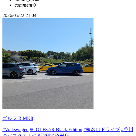
comment
0
2026/05/22 21:04
ゴルフ R MK8
#Volkswagen
#GOLF8.5R Black Edition
#榛名山ドライブ
#谷川
のパスタエルベ
#登利平沼田店