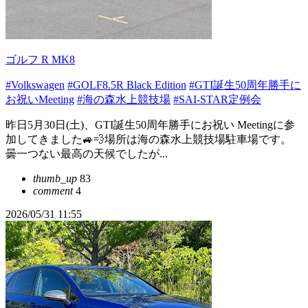
ゴルフ R MK8
#Volkswagen
#GOLF8.5R Black Edition
#GTI誕生50周年勝手に
お祝いMeeting
#海の森水上競技場
#SAI-STAR定例会
昨日5月30日(土)、GTI誕生50周年勝手にお祝い Meetingに参
加してきました🚙💨場所は海の森水上競技場駐車場です。
曇一つない最高の天候でしたが...
thumb_up
83
comment
4
2026/05/31 11:55