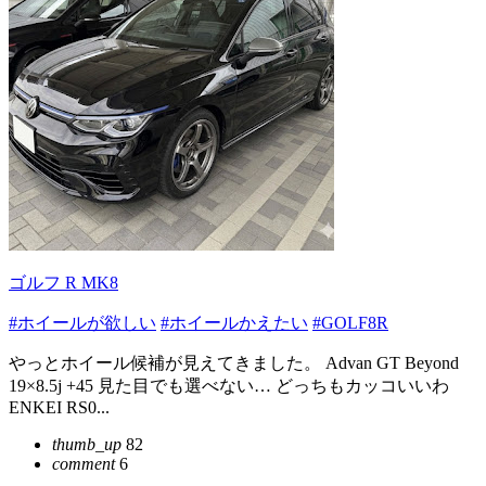
ゴルフ R MK8
#ホイールが欲しい
#ホイールかえたい
#GOLF8R
やっとホイール候補が見えてきました。 Advan GT Beyond
19×8.5j +45 見た目でも選べない… どっちもカッコいいわ
ENKEI RS0...
thumb_up
82
comment
6