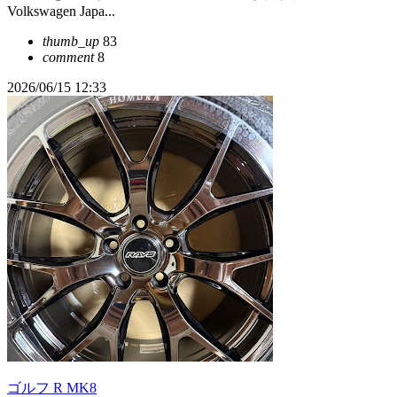
Volkswagen Japa...
thumb_up
83
comment
8
2026/06/15 12:33
ゴルフ R MK8