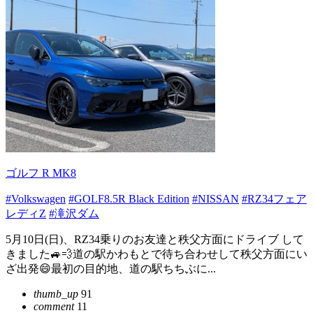
ゴルフ R MK8
#Volkswagen
#GOLF8.5R Black Edition
#NISSAN
#RZ34フェア
レディZ
#滝沢ダム
5月10日(日)、RZ34乗りのお友達と秩父方面にドライブ して
きました🚙💨道の駅かわもとで待ち合わせして秩父方面にい
ざ出発😄最初の目的地、道の駅ちちぶに...
thumb_up
91
comment
11