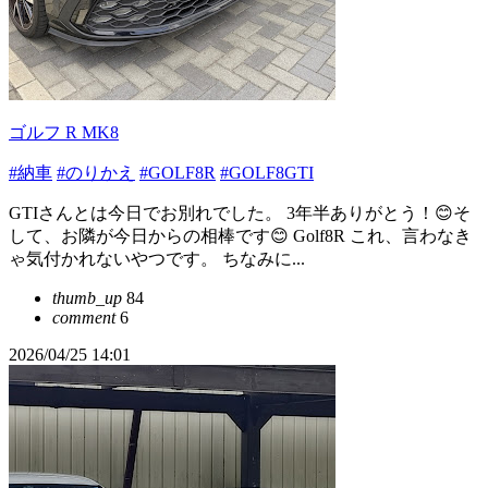
ゴルフ R MK8
#納車
#のりかえ
#GOLF8R
#GOLF8GTI
GTIさんとは今日でお別れでした。 3年半ありがとう！😊そ
して、お隣が今日からの相棒です😊 Golf8R これ、言わなき
ゃ気付かれないやつです。 ちなみに...
thumb_up
84
comment
6
2026/04/25 14:01