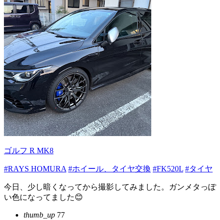
ゴルフ R MK8
#RAYS HOMURA
#ホイール、タイヤ交換
#FK520L
#タイヤ
今日、少し暗くなってから撮影してみました。ガンメタっぽ
い色になってました😊
thumb_up
77